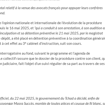
relatif à la venue des avocats français pour appuyer leurs confrères
ond.
l’opinion nationale et internationale de l’évolution de la procédure
puis le 16 mai 2025, et
“qui a conduit à son arrestation, à son audition e
inculpation et sa détention préventive le 21 mai 2025, par le magistrat
e dépôt, a été placé en détention préventive à la coordination général
e
t à cet effet au 3
cabinet d’instruction, suit son cours.
interrogatoire au fond, suivant le programme et l’agenda de
Le collectif rassure que le dossier de la procédure contre son client, q
judiciaire, fait l’objet d’un suivi régulier de sa part au travers de ses
officiel, du 22 mai 2025, le gouvernement du Tchad a décidé, enfin de
syongar Masra Succès, montée de toutes pièces et cousue de fil blanc, s