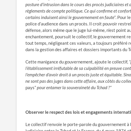
posture d’intrusion dans le cours des procès judiciaires et 
règlements de compte politique. Ce qui confirme et confor
certains induisent ainsi le gouvernement en faute”
. Pour l
police d’audience dans un procès. Il croit pouvoir restrei
défense, alors même que le juge lui-même, n’est point au
enchantement, poursuit le collectif, le gouvernement rec
tout temps, négligeant ces valeurs, a toujours préféré 
dans la gestion des affaires et dossiers importants du Tc
Cette manigance du gouvernement, ajoute le collectif,
“
l’établissement irréfutable de sa culpabilité en preuve cont
l’empêcher d’avoir droit à un procès juste et équitable. Sin
ne sont pas des juges dans cette affaire, aux côtés du colle
pays”
pour entamer la souveraineté du Tchad ?”
Observer le respect des lois et engagements internat
Le collectif renvoie le porte-parole du gouvernement à l
judiciaire entre le Tchad et la France, du 6 mars 1976 et