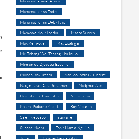
Mahamat Ahmat Alhabo
Mahamat Idriss Déby
Mahamat Idriss Déby Itno
Mahamat Nour Ibedou
Masra Succès
n
Max Kemkoye
Max Loalngar
e
Me Tchang Wei Tchang Houloulou
Minnamou Djobsou Ezechiel
Modeh Boy Trésor
Nadjidoumdé D. Florent
ui
Nadjimbaye Dana Jonathan
Nadjindo Alex
Néatobeï Bidi Valentin
N’Djaména
Pahimi Padacké Albert
Roy Moussa
Saleh Kebzabo
stagiaire
Succès Masra
Tahir Hamid Nguilin
a
Tchad
Thomas Reoukoubou