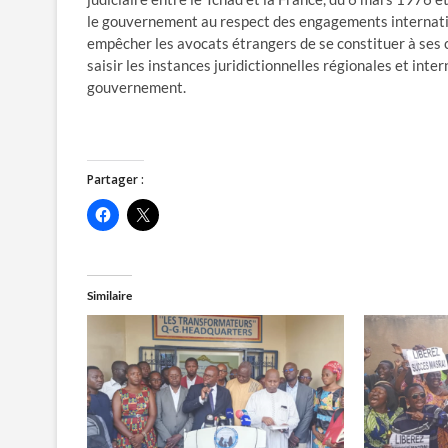
le gouvernement au respect des engagements internationa
empêcher les avocats étrangers de se constituer à ses côt
saisir les instances juridictionnelles régionales et int
gouvernement.
Partager :
C
C
l
l
i
i
q
q
u
u
e
e
z
r
Similaire
p
p
o
o
u
u
r
r
p
p
a
a
r
r
t
t
a
a
g
g
e
e
r
r