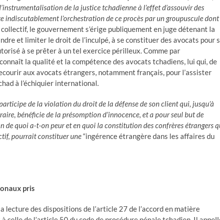
d’instrumentalisation de la justice tchadienne à l’effet d’assouvir des
te indiscutablement l’orchestration de ce procès par un groupuscule dont
e collectif, le gouvernement s’érige publiquement en juge détenant la
ndre et limiter le droit de l’inculpé, à se constituer des avocats pour 
torisé à se prêter à un tel exercice périlleux. Comme par
onnaît la qualité et la compétence des avocats tchadiens, lui qui, de
recourir aux avocats étrangers, notamment français, pour l’assister
had à l’échiquier international.
participe de la violation du droit de la défense de son client qui, jusqu’à
raire, bénéficie de la présomption d’innocence, et a pour seul but de
on de quoi a-t-on peur et en quoi la constitution des confrères étrangers q
ctif, pourrait constituer une
“ingérence étrangère dans les affaires du
ionaux pris
a lecture des dispositions de l’article 27 de l’accord en matière
 à celle de l’article 50 du code de procédure pénale tchadien. Il appell