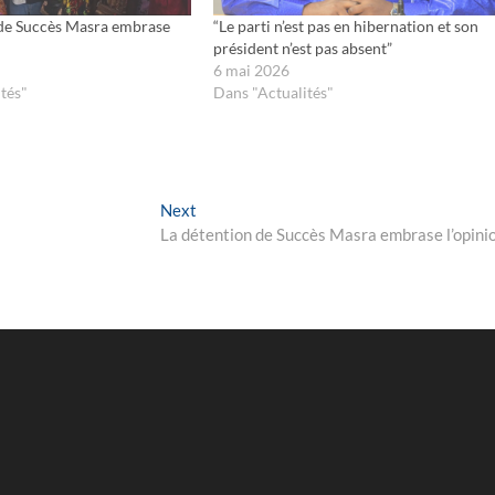
 de Succès Masra embrase
“Le parti n’est pas en hibernation et son
président n’est pas absent”
6 mai 2026
tés"
Dans "Actualités"
Next
Next
post:
La détention de Succès Masra embrase l’opini