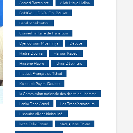
Ahmed Bartchiret
Allah-Maye Halina
BANGALI DAOUDA Boukar
Béral Mbaïkoubou
Conseil militaire de transition
Djéndoroum Mbaïninga
Député
Hadre Dounia
Haroun Kabadi
Hissène Habré
Idriss Déby Itno
Institut Français du Tchad
Kalzeubé Payimi Deubet
la Commission nationale des droits de l’homme
Lanka Daba Armel
Les Transformateurs
Lissoubo olivier hinhoulné.
lycée Félix Eboué
Madjiguene Thiam