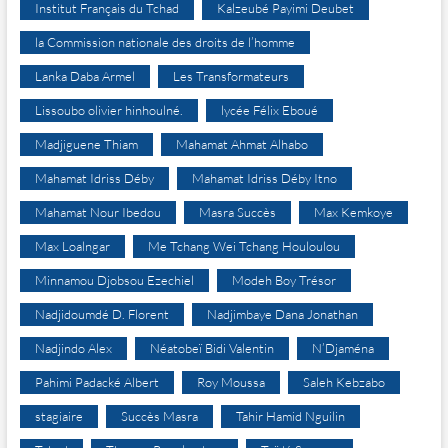
Institut Français du Tchad
Kalzeubé Payimi Deubet
la Commission nationale des droits de l’homme
Lanka Daba Armel
Les Transformateurs
Lissoubo olivier hinhoulné.
lycée Félix Eboué
Madjiguene Thiam
Mahamat Ahmat Alhabo
Mahamat Idriss Déby
Mahamat Idriss Déby Itno
Mahamat Nour Ibedou
Masra Succès
Max Kemkoye
Max Loalngar
Me Tchang Wei Tchang Houloulou
Minnamou Djobsou Ezechiel
Modeh Boy Trésor
Nadjidoumdé D. Florent
Nadjimbaye Dana Jonathan
Nadjindo Alex
Néatobeï Bidi Valentin
N’Djaména
Pahimi Padacké Albert
Roy Moussa
Saleh Kebzabo
stagiaire
Succès Masra
Tahir Hamid Nguilin