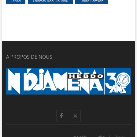
Tchad
Thomas Reoukoubou
Toïdé Samson
A PROPOS DE NOUS
facebook
twitter
Accueil
BI-Hebdo
Blog