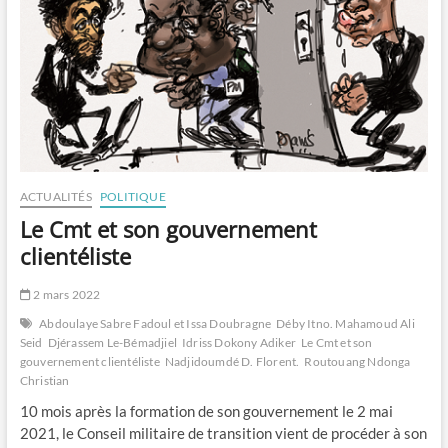
ACTUALITÉS
POLITIQUE
Le Cmt et son gouvernement
clientéliste
2 mars 2022
Abdoulaye Sabre Fadoul et Issa Doubragne
Déby Itno. Mahamoud Ali
Seid
Djérassem Le-Bémadjiel
Idriss Dokony Adiker
Le Cmt et son
gouvernement clientéliste
Nadjidoumdé D. Florent.
Routouang Ndonga
Christian
10 mois après la formation de son gouvernement le 2 mai
2021, le Conseil militaire de transition vient de procéder à son