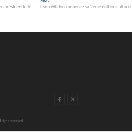
post:
ion présidentielle
Team Wildona annonce sa 2ème édition culturel
facebook
twitter
l right reserved