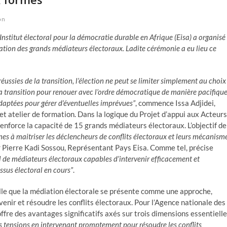
on
’Institut électoral pour la démocratie durable en Afrique (Eisa) a organisé
ation des grands médiateurs électoraux. Ladite cérémonie a eu lieu ce
éussies de la transition, l’élection ne peut se limiter simplement au choix
e la transition pour renouer avec l’ordre démocratique de manière pacifique
adaptées pour gérer d’éventuelles imprévues”
, commence Issa Adjidei,
et atelier de formation. Dans la logique du Projet d’appui aux Acteurs
renforce la capacité de 15 grands médiateurs électoraux. L’objectif de
s à maitriser les déclencheurs de conflits électoraux et leurs mécanism
r Pierre Kadi Sossou, Représentant Pays Eisa. Comme tel, précise
el de médiateurs électoraux capables d’intervenir efficacement et
ssus électoral en cours”
.
elle que la médiation électorale se présente comme une approche,
venir et résoudre les conflits électoraux. Pour l’Agence nationale des
offre des avantages significatifs axés sur trois dimensions essentielle
les tensions en intervenant promptement pour résoudre les conflits