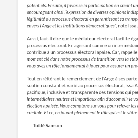
potentiels. Ensuite, il favorise la participation en créant 
encourageant ainsi l’expression de diverses opinions indisp
légitimité du processus électoral en garantissant sa transp
envers l’Ange et les institutions démocratiques”
, note Issa 
Aussi, faut-il dire que le médiateur électoral facilite é
processus électoral. En agissant comme un intermédiaire 
contribue à un processus électoral apaisé. Car, rappelle
moment clé dans notre processus de transition vers la sta
vous avez un rôle fondamental à jouer pour assurer un proce
Tout en réitérant le remerciement de l’Ange à ses parten
soutien constant et varié au processus électoral, Issa 
pacifique, inclusive et transparente des tensions qui pe
intermédiaires neutres et impartiaux afin d’accomplir le vœ
élection apaisée. Nous comptons sur vous pour relever les dé
crédible. Et ce, en jouant pleinement le rôle qui est le vôtr
Toïdé Samson