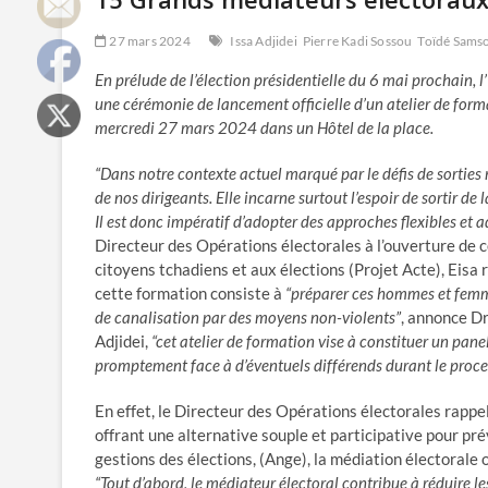
27 mars 2024
Issa Adjidei
Pierre Kadi Sossou
Toïdé Sams
En prélude de l’élection présidentielle du 6 mai prochain, l
une cérémonie de lancement officielle d’un atelier de form
mercredi 27 mars 2024 dans un Hôtel de la place.
“Dans notre contexte actuel marqué par le défis de sorties r
de nos dirigeants. Elle incarne surtout l’espoir de sortir d
Il est donc impératif d’adopter des approches flexibles et 
Directeur des Opérations électorales à l’ouverture de c
citoyens tchadiens et aux élections (Projet Acte), Eisa 
cette formation consiste à
“préparer ces hommes et femme
de canalisation par des moyens non-violents”
, annonce D
Adjidei,
“cet atelier de formation vise à constituer un pan
promptement face à d’éventuels différends durant le proce
En effet, le Directeur des Opérations électorales rapp
offrant une alternative souple et participative pour pré
gestions des élections, (Ange), la médiation électorale 
“Tout d’abord, le médiateur électoral contribue à réduire 