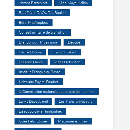
Ahmed Bartchiret
Allah-Maye Halina
BANGALI DAOUDA Boukar
Béral Mbaïkoubou
Conseil militaire de transition
Djéndoroum Mbaïninga
Député
Hadre Dounia
Haroun Kabadi
Hissène Habré
Idriss Déby Itno
Institut Français du Tchad
Kalzeubé Payimi Deubet
la Commission nationale des droits de l’homme
Lanka Daba Armel
Les Transformateurs
Lissoubo olivier hinhoulné.
lycée Félix Eboué
Madjiguene Thiam