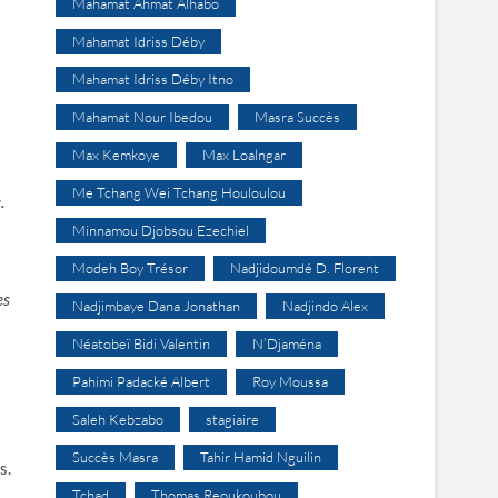
Mahamat Ahmat Alhabo
Mahamat Idriss Déby
Mahamat Idriss Déby Itno
Mahamat Nour Ibedou
Masra Succès
Max Kemkoye
Max Loalngar
Me Tchang Wei Tchang Houloulou
.
Minnamou Djobsou Ezechiel
Modeh Boy Trésor
Nadjidoumdé D. Florent
es
Nadjimbaye Dana Jonathan
Nadjindo Alex
Néatobeï Bidi Valentin
N’Djaména
Pahimi Padacké Albert
Roy Moussa
Saleh Kebzabo
stagiaire
Succès Masra
Tahir Hamid Nguilin
s.
Tchad
Thomas Reoukoubou