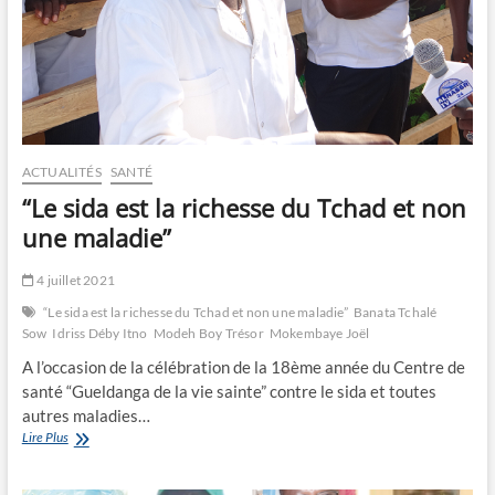
ACTUALITÉS
SANTÉ
“Le sida est la richesse du Tchad et non
une maladie”
4 juillet 2021
“Le sida est la richesse du Tchad et non une maladie”
Banata Tchalé
Sow
Idriss Déby Itno
Modeh Boy Trésor
Mokembaye Joël
A l’occasion de la célébration de la 18ème année du Centre de
santé “Gueldanga de la vie sainte” contre le sida et toutes
autres maladies…
“Le
Lire Plus
sida
est