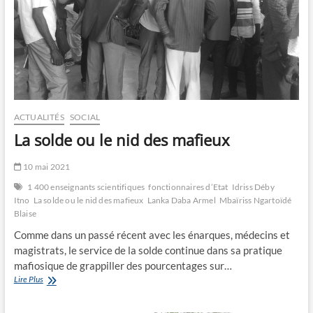
le
droit?
ACTUALITÉS
SOCIAL
La solde ou le nid des mafieux
10 mai 2021
1 400 enseignants scientifiques
fonctionnaires d’Etat
Idriss Déby
Itno
La solde ou le nid des mafieux
Lanka Daba Armel
Mbaïriss Ngartoïdé
Blaise
Comme dans un passé récent avec les énarques, médecins et
magistrats, le service de la solde continue dans sa pratique
mafiosique de grappiller des pourcentages sur…
La
Lire Plus
solde ou
le