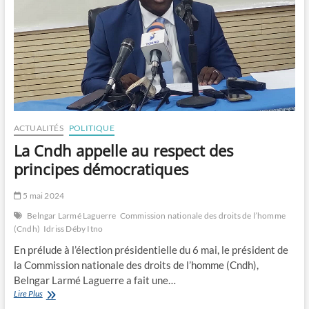
d’une
ère
ACTUALITÉS
POLITIQUE
La Cndh appelle au respect des
principes démocratiques
5 mai 2024
Belngar Larmé Laguerre
Commission nationale des droits de l’homme
(Cndh)
Idriss Déby Itno
En prélude à l’élection présidentielle du 6 mai, le président de
la Commission nationale des droits de l’homme (Cndh),
Belngar Larmé Laguerre a fait une…
La
Lire Plus
Cndh