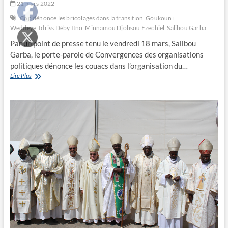
21 mars 2022
Cop dénonce les bricolages dans la transition
Goukouni
Weddeye
Idriss Déby Itno
Minnamou Djobsou Ezechiel
Salibou Garba
Par un point de presse tenu le vendredi 18 mars, Salibou
Garba, le porte-parole de Convergences des organisations
politiques dénonce les couacs dans l’organisation du…
Cop
Lire Plus
dénonce
les
bricolages
dans
la
transition