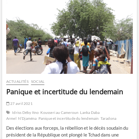
nid
des
mafieux
ACTUALITÉS
SOCIAL
Panique et incertitude du lendemain
27 avril 2021
Idriss Déby Itno
Kousseri au Cameroun
Lanka Daba
Armel
N’Djaména
Panique et incertitude du lendemain
Taradona
Des élections aux forceps, la rébellion et le décès soudain du
président de la République ont plongé le Tchad dans une