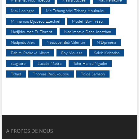
Mahamat Nour Ibedou
Masra Succès
Max Kemkoye
Max Loalngar
Me Tchang Wei Tchang Houloulou
Minnamou Djobsou Ezechiel
Modeh Boy Trésor
Nadjidoumdé D. Florent
Nadjimbaye Dana Jonathan
Nadjindo Alex
Néatobeï Bidi Valentin
N’Djaména
Pahimi Padacké Albert
Roy Moussa
Saleh Kebzabo
stagiaire
Succès Masra
Tahir Hamid Nguilin
Tchad
Thomas Reoukoubou
Toïdé Samson
A PROPOS DE NOUS