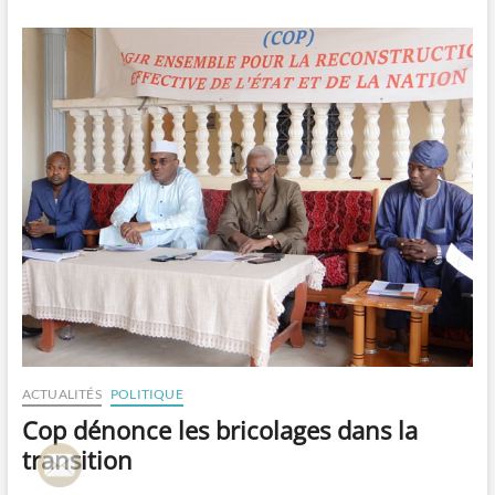
appelle
au
respect
des
principes
démocratiques
ACTUALITÉS
POLITIQUE
Cop dénonce les bricolages dans la
transition