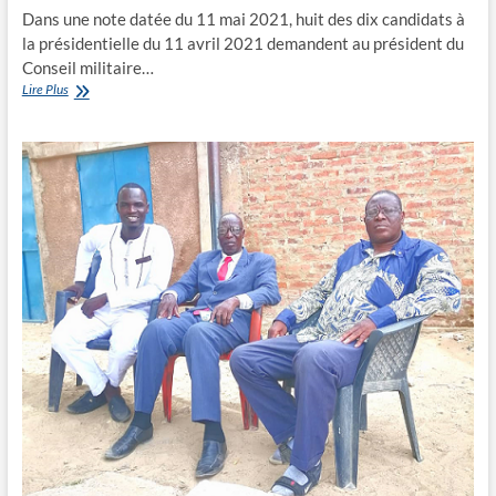
Dans une note datée du 11 mai 2021, huit des dix candidats à
la présidentielle du 11 avril 2021 demandent au président du
Conseil militaire…
“Rendez-
Lire Plus
nous
nos
cautions
!”