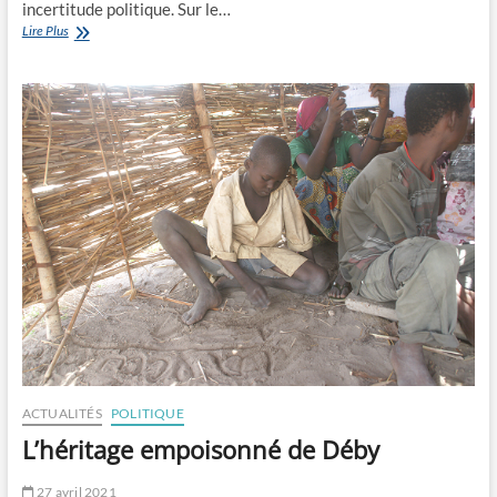
incertitude politique. Sur le…
Panique
Lire Plus
et
incertitude
du
lendemain
ACTUALITÉS
POLITIQUE
L’héritage empoisonné de Déby
27 avril 2021