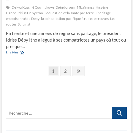
Delwa Kassiré Coumakoye
Djéndoroum Mbaïninga
Hissène
Habré
Idriss Déby Itno
L’éducation et la santé par terre
L’héritage
empoisonné de Déby
la cohabitation pacifique à rudes épreuves
Les
routes
Salamat
En trente et une années de règne sans partage, le président
Idriss Déby Itno a légué à ses compatriotes un pays où tout ou
presque…
L’héritage
Lire Plus
empoisonné
de
Navigation
Déby
Page
Page
Next
1
2
page
des
articles
Recherche
…