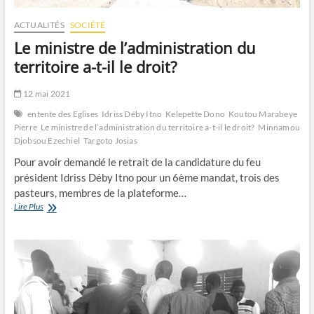
ACTUALITÉS
SOCIÉTÉ
Le ministre de l’administration du
territoire a-t-il le droit?
12 mai 2021
entente des Eglises
Idriss Déby Itno
Kelepette Dono
Koutou Marabeye
Pierre
Le ministre de l’administration du territoire a-t-il le droit?
Minnamou
Djobsou Ezechiel
Targoto Josias
Pour avoir demandé le retrait de la candidature du feu
président Idriss Déby Itno pour un 6ème mandat, trois des
pasteurs, membres de la plateforme…
Le
Lire Plus
ministre
de
l’administration
du
territoire
a-
t-
il