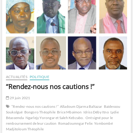
la
richesse
du
Tchad
et
non
une
maladie”
ACTUALITÉS
POLITIQUE
“Rendez-nous nos cautions !”
29 juin 2021
“Rendez-nous nos cautions !”
Alladoum Djarma Baltazar
Baïdessou
Soukolgué
Bongoro Théophile
Brice Mbaïmon
Idriss Déby Itno
Lydie
Béassemda
Ngarlejy Yorongar et Saleh Kebzabo.
Ont signé pour le
remboursement de leur caution
Romadoumngar Felix
Yombombé
Madjitoloum Théophile