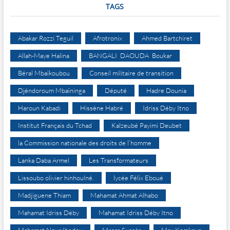
TAGS
Abakar Rozzi Teguil
Afrotronix
Ahmed Bartchiret
Allah-Maye Halina
BANGALI DAOUDA Boukar
Béral Mbaïkoubou
Conseil militaire de transition
Djéndoroum Mbaïninga
Député
Hadre Dounia
Haroun Kabadi
Hissène Habré
Idriss Déby Itno
Institut Français du Tchad
Kalzeubé Payimi Deubet
la Commission nationale des droits de l’homme
Lanka Daba Armel
Les Transformateurs
Lissoubo olivier hinhoulné.
lycée Félix Eboué
Madjiguene Thiam
Mahamat Ahmat Alhabo
Mahamat Idriss Déby
Mahamat Idriss Déby Itno