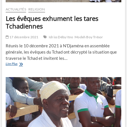
ACTUALITÉS
RELIGION
Les évêques exhument les tares
Tchadiennes
17 décembre 2021
Idriss Déby Itno
Modeh Boy Trésor
Réunis le 10 décembre 2021 à N’Djaména en assemblée
générale, les évêques du Tchad ont décrypté la situation que
traverse le Tchad et invitent les…
Les
Lire Plus
évêques
exhument
les
tares
Tchadiennes