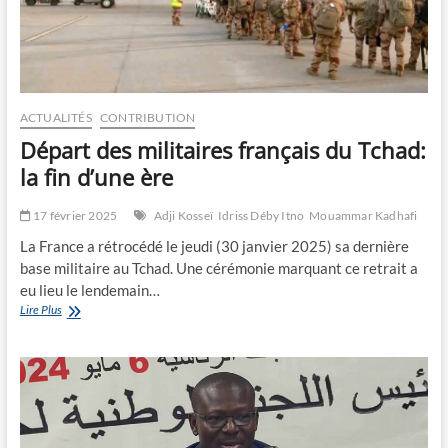
ACTUALITÉS
CONTRIBUTION
Départ des militaires français du Tchad:
la fin d’une ère
17 février 2025
Adji Kosseï
Idriss Déby Itno
Mouammar Kadhafi
La France a rétrocédé le jeudi (30 janvier 2025) sa dernière
base militaire au Tchad. Une cérémonie marquant ce retrait a
eu lieu le lendemain…
Départ
Lire Plus
des
militaires
français
du
Tchad:
la
fin