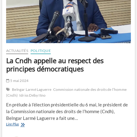
ACTUALITÉS
POLITIQUE
La Cndh appelle au respect des
principes démocratiques
5 mai 2024
Belngar Larmé Laguerre
Commission nationale des droits de l’homme
(Cndh)
Idriss Déby Itno
En prélude à l’élection présidentielle du 6 mai, le président de
la Commission nationale des droits de l’homme (Cndh),
Belngar Larmé Laguerre a fait une…
La
Lire Plus
Cndh
appelle