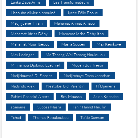
Lanka Daba Armel
Les Transformateurs
Lissoubo olivier hinhoulné.
lycée Félix Eboué
Madjiguene Thiam
Mahamat Ahmat Alhabo
Mahamat Idriss Déby
Mahamat Idriss Déby Itno
Mahamat Nour Ibedou
Masra Succès
Max Kemkoye
Max Loalngar
Me Tchang Wei Tchang Houloulou
Minnamou Djobsou Ezechiel
Modeh Boy Trésor
Nadjidoumdé D. Florent
Nadjimbaye Dana Jonathan
Nadjindo Alex
Néatobeï Bidi Valentin
N’Djaména
Pahimi Padacké Albert
Roy Moussa
Saleh Kebzabo
stagiaire
Succès Masra
Tahir Hamid Nguilin
Tchad
Thomas Reoukoubou
Toïdé Samson