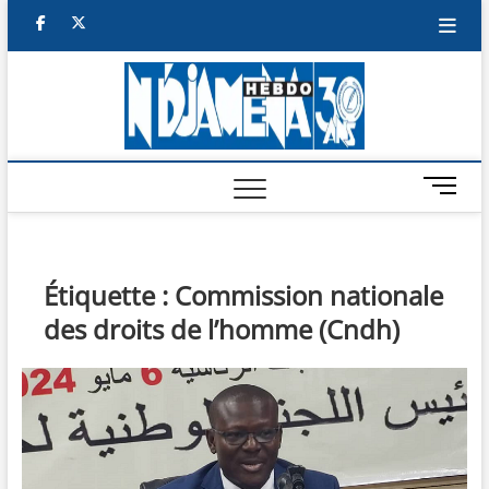
Skip
facebook
twitter
to
content
NDJAM
BI-HEBDO
HEBD
M
e
n
u
B
Étiquette :
Commission nationale
u
des droits de l’homme (Cndh)
t
t
o
n