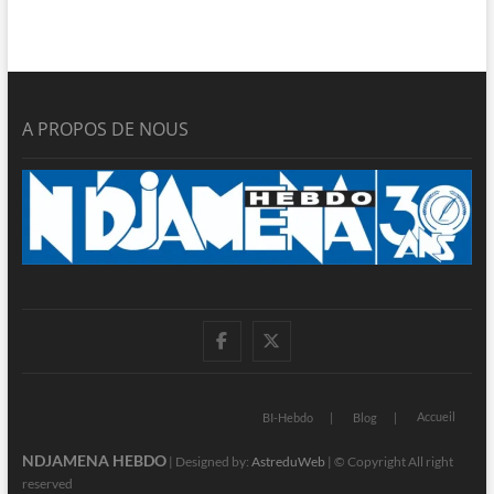
A PROPOS DE NOUS
facebook
twitter
Accueil
BI-Hebdo
Blog
NDJAMENA HEBDO
| Designed by:
AstreduWeb
| © Copyright All right
reserved