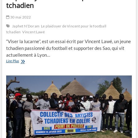
tchadien
30 mai 2022
Japhet N’Doram
Le plaidoyer de Vincent pour le football
tchadien
Vincent Lawé
“Viser la lucarne’’, est un essai écrit par Vincent Lawé, un jeune
tchadien passionné du football et supporter des Sao, qui vit
actuellement à Lyon…
Le
Lire Plus
plaidoyer
de
Vincent
pour
le
football
tchadien