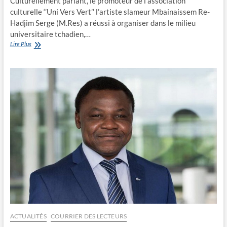
Culturellement parlant, le promoteur de l’association
culturelle ‘’Uni Vers Vert’’ l’artiste slameur Mbainaissem Re-
Hadjim Serge (M.Res) a réussi à organiser dans le milieu
universitaire tchadien,…
M.RES
Lire Plus
explore
l’univers
universitaire
ACTUALITÉS
COURRIER DES LECTEURS