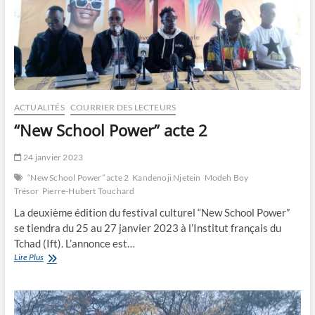
Afri-
Cajarc
ACTUALITÉS
COURRIER DES LECTEURS
“New School Power” acte 2
24 janvier 2023
“New School Power” acte 2
Kandenoji Njetein
Modeh Boy
Trésor
Pierre-Hubert Touchard
La deuxième édition du festival culturel “New School Power”
se tiendra du 25 au 27 janvier 2023 à l’Institut français du
Tchad (Ift). L’annonce est…
“New
Lire Plus
School
Power”
acte
2