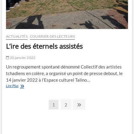
ACTUALITÉS
COURRIER DES LECTEURS
L’ire des éternels assistés
20 janvier 2022
Un regroupement spontané dénommé Collectif des artistes
tchadiens en colère, a organisé un point de presse debout, le
14 janvier 2022 à l’Espace culturel Talino…
L’ire
Lire Plus
des
éternels
Navigation
assistés
Page
Page
Next
1
2
page
des
articles