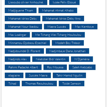
Lissoubo olivier hinhoulné.
lycée Félix Eboué
Madjiguene Thiam
Mahamat Ahmat Alhabo
Mahamat Idriss Déby
Mahamat Idriss Déby Itno
Mahamat Nour Ibedou
Masra Succès
Max Kemkoye
Max Loalngar
Me Tchang Wei Tchang Houloulou
Minnamou Djobsou Ezechiel
Modeh Boy Trésor
Nadjidoumdé D. Florent
Nadjimbaye Dana Jonathan
Nadjindo Alex
Néatobeï Bidi Valentin
N’Djaména
Pahimi Padacké Albert
Roy Moussa
Saleh Kebzabo
stagiaire
Succès Masra
Tahir Hamid Nguilin
Tchad
Thomas Reoukoubou
Toïdé Samson