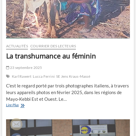
ACTUALITÉS
COURRIER DES LECTEURS
La transhumance au féminin
23 septembre 2025
Karl Rawert
Lucca Ferrini
SE Jens Kraus-Massé
C’est le regard porté par trois photographes italiens, à travers
leurs appareils photos en février 2025, dans les régions de
Mayo-Kebbi Est et Ouest. Le…
La
Lire Plus
transhumance
au
féminin