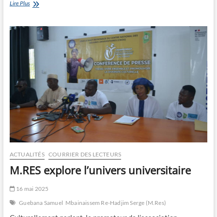
Les
Lire Plus
capacités
des
artisans
renforcées
ACTUALITÉS
COURRIER DES LECTEURS
M.RES explore l’univers universitaire
16 mai 2025
Guebana Samuel
Mbainaissem Re-Hadjim Serge (M.Res)