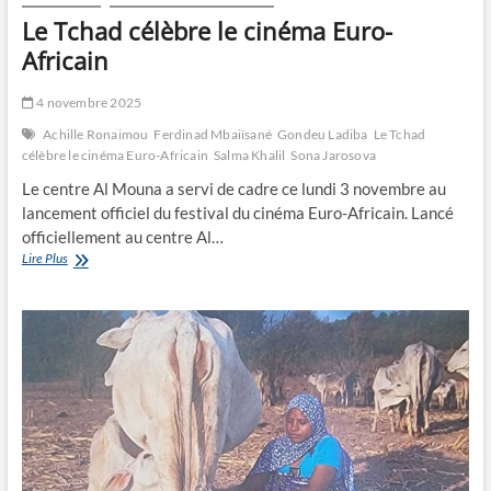
mémoires
Le Tchad célèbre le cinéma Euro-
d’une
représentante
Africain
de
la
4 novembre 2025
FAO »
Achille Ronaimou
Ferdinad Mbaiïsané
Gondeu Ladiba
Le Tchad
célèbre le cinéma Euro-Africain
Salma Khalil
Sona Jarosova
Le centre Al Mouna a servi de cadre ce lundi 3 novembre au
lancement officiel du festival du cinéma Euro-Africain. Lancé
officiellement au centre Al…
Le
Lire Plus
Tchad
célèbre
le
cinéma
Euro-
Africain