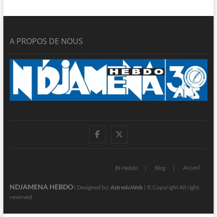
A PROPOS DE NOUS
facebook
twitter
Accueil
BI-Hebdo
Blog
NDJAMENA HEBDO
| Designed by:
AstreduWeb
| © Copyright All right
reserved