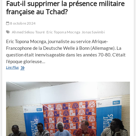
Faut-il supprimer la présence militaire
française au Tchad?
8 octobre 2024
Ahmed Sékou Touré
Eric Topona Mocnga
Jonas Savimbi
Eric Topona Mocnga, journaliste au service Afrique-
Francophone de la Deutsche Welle à Bonn (Allemagne). La
question était inenvisageable dans les années 70-80. C’était
l’époque glorieuse…
Faut-
Lire Plus
il
supprimer
la
présence
militaire
française
au
Tchad?