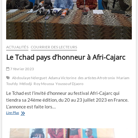
ACTUALITÉS
COURRIER DES LECTEURS
Le Tchad pays d’honneur à Afri-Cajarc
7 février 2023
Abdoulaye Nderguet
Adama Victorine
des artistes Afrotronix
Mariam
Toufdy
Mélodji
Roy Moussa
Youssouf Djaoro
Le Tchad est l’invité d’honneur au festival Afri-Cajarc qui
tiendra sa 24ème édition, du 20 au 23 juillet 2023 en France.
L’annonce est faite lors…
Le
Lire Plus
Tchad
pays
d’honneur
à