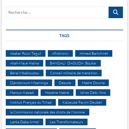
Recherche
…
TAGS
Abakar Rozzi Teguil
Afrotronix
Ahmed Bartchiret
Allah-Maye Halina
BANGALI DAOUDA Boukar
Béral Mbaïkoubou
Conseil militaire de transition
Djéndoroum Mbaïninga
Député
Hadre Dounia
Haroun Kabadi
Hissène Habré
Idriss Déby Itno
Institut Français du Tchad
Kalzeubé Payimi Deubet
la Commission nationale des droits de l’homme
Lanka Daba Armel
Les Transformateurs