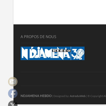
A PROPOS DE NOUS
NDJAMENA HEBDO
| Designed by:
AstreduWeb
| © Copyright Al