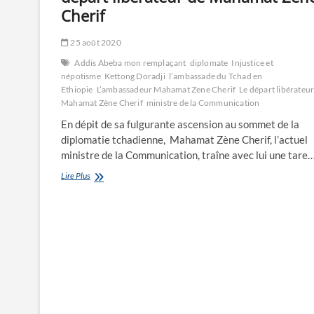
Cherif
25 août 2020
Addis Abeba mon remplaçant
diplomate
Injustice et
népotisme
Kettong Doradji
l’ambassade du Tchad en
Ethiopie
L’ambassadeur Mahamat Zene Cherif
Le départ libérateur
Mahamat Zène Cherif
ministre de la Communication
En dépit de sa fulgurante ascension au sommet de la
diplomatie tchadienne, Mahamat Zène Cherif, l’actuel
ministre de la Communication, traîne avec lui une tare
Ministère
Lire Plus
des
affaires
étrangères:
Le
départ
libérateur
de
Mahamat
Zène
Cherif