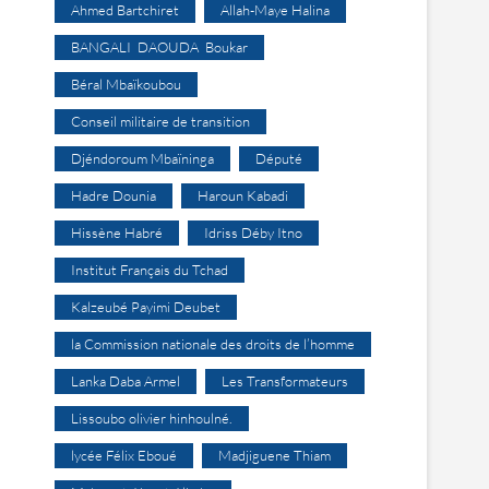
Ahmed Bartchiret
Allah-Maye Halina
BANGALI DAOUDA Boukar
Béral Mbaïkoubou
Conseil militaire de transition
Djéndoroum Mbaïninga
Député
Hadre Dounia
Haroun Kabadi
Hissène Habré
Idriss Déby Itno
Institut Français du Tchad
Kalzeubé Payimi Deubet
la Commission nationale des droits de l’homme
Lanka Daba Armel
Les Transformateurs
Lissoubo olivier hinhoulné.
lycée Félix Eboué
Madjiguene Thiam