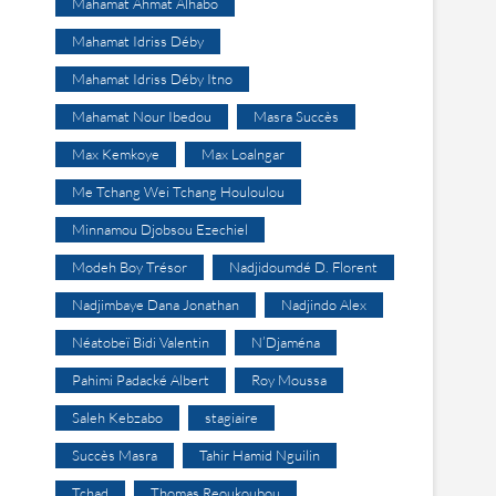
Mahamat Ahmat Alhabo
Mahamat Idriss Déby
Mahamat Idriss Déby Itno
Mahamat Nour Ibedou
Masra Succès
Max Kemkoye
Max Loalngar
Me Tchang Wei Tchang Houloulou
Minnamou Djobsou Ezechiel
Modeh Boy Trésor
Nadjidoumdé D. Florent
Nadjimbaye Dana Jonathan
Nadjindo Alex
Néatobeï Bidi Valentin
N’Djaména
Pahimi Padacké Albert
Roy Moussa
Saleh Kebzabo
stagiaire
Succès Masra
Tahir Hamid Nguilin
Tchad
Thomas Reoukoubou