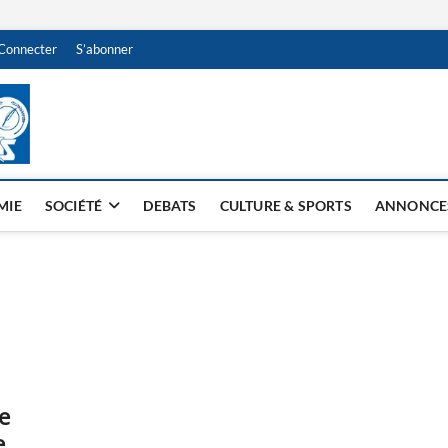
Connecter
S’abonner
NDJAMENA HEBDO
BI-HEBDO
MIE
SOCIÉTÉ
DEBATS
CULTURE & SPORTS
ANNONCE
e
e