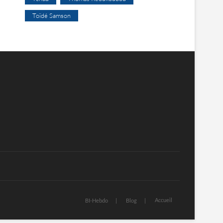
Toïdé Samson
Accueil
BI-Hebdo
Blog