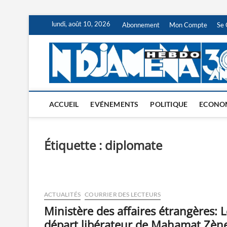
Skip
lundi, août 10, 2026
Abonnement
Mon Compte
Se 
to
content
ACCUEIL
EVÉNEMENTS
POLITIQUE
ECONO
Étiquette :
diplomate
ACTUALITÉS
COURRIER DES LECTEURS
Ministère des affaires étrangères: L
départ libérateur de Mahamat Zèn