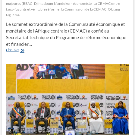
majeures (BEAC
Djimadoum Mandekor (économiste
La CEMAC entre
faux-fuyants et véritable réforme
la Commission de la CEMAC
Obiang
Nguéma
Le sommet extraordinaire de la Communauté économique et
monétaire de l’Afrique centrale (CEMAC) a confié au
Secrétariat technique du Programme de réforme économique
et financier…
La
Lire Plus
CEMAC
entre
faux-
fuyants
et
véritable
réforme