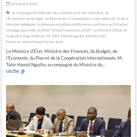
salue
14 octobre 2025
les
accompagné du Ministre du Commerce et de l’Industrie
de
réformes
l’Économie
du Budget
du Plan et de la Coopération internationale
et de la
et
Ministre déléguée
La Banque mondiale réaffirme sa confiance au Tchad et
l’engagement
s’engage aux côtés du PND “Tchad Connexion 2030”
Le Ministre d’État
M.
du
Guibolo Fanga Mathieu
Tchad
M. Tahir Hamid Nguilin
Ministre des
Finances
Mme Fatima Haram Acyl
Le Ministre d’État, Ministre des Finances, du Budget, de
l’Économie, du Plan et de la Coopération internationale, M.
Tahir Hamid Nguilin, accompagné du Ministre du…
La
Lire Plus
Banque
mondiale
réaffirme
sa
confiance
au
Tchad
et
s’engage
aux
côtés
du