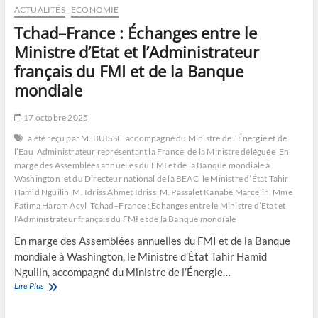
stratégie
ACTUALITÉS
ECONOMIE
relative
Tchad–France : Échanges entre le
au
PND
Ministre d’Etat et l’Administrateur
2030
français du FMI et de la Banque
mondiale
17 octobre 2025
a été reçu par M. BUISSE
accompagné du Ministre de l’Énergie et de
l’Eau
Administrateur représentant la France
de la Ministre déléguée
En
marge des Assemblées annuelles du FMI et de la Banque mondiale à
Washington
et du Directeur national de la BEAC
le Ministre d’État Tahir
Hamid Nguilin
M. Idriss Ahmet Idriss
M. Passalet Kanabé Marcelin
Mme
Fatima Haram Acyl
Tchad–France : Échanges entre le Ministre d’Etat et
l’Administrateur français du FMI et de la Banque mondiale
En marge des Assemblées annuelles du FMI et de la Banque
mondiale à Washington, le Ministre d’État Tahir Hamid
Nguilin, accompagné du Ministre de l’Énergie…
Tchad–
Lire Plus
France
: