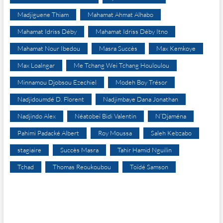
Madjiguene Thiam
Mahamat Ahmat Alhabo
Mahamat Idriss Déby
Mahamat Idriss Déby Itno
Mahamat Nour Ibedou
Masra Succès
Max Kemkoye
Max Loalngar
Me Tchang Wei Tchang Houloulou
Minnamou Djobsou Ezechiel
Modeh Boy Trésor
Nadjidoumdé D. Florent
Nadjimbaye Dana Jonathan
Nadjindo Alex
Néatobeï Bidi Valentin
N’Djaména
Pahimi Padacké Albert
Roy Moussa
Saleh Kebzabo
stagiaire
Succès Masra
Tahir Hamid Nguilin
Tchad
Thomas Reoukoubou
Toïdé Samson