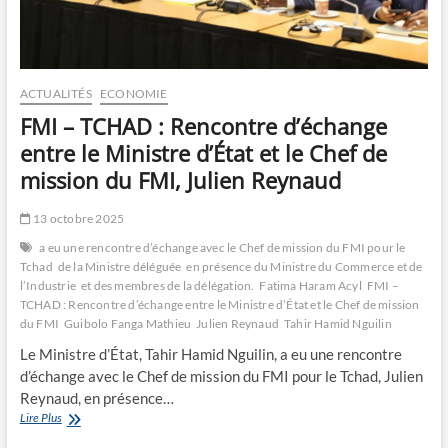
PND
“Tchad
Connexion
2030”
ACTUALITÉS
ECONOMIE
FMI – TCHAD : Rencontre d’échange
entre le Ministre d’État et le Chef de
mission du FMI, Julien Reynaud
13 octobre 2025
a eu une rencontre d’échange avec le Chef de mission du FMI pour le
Tchad
de la Ministre déléguée
en présence du Ministre du Commerce et de
l’Industrie
et des membres de la délégation.
Fatima Haram Acyl
FMI –
TCHAD : Rencontre d’échange entre le Ministre d’État et le Chef de mission
du FMI
Guibolo Fanga Mathieu
Julien Reynaud
Tahir Hamid Nguilin
Le Ministre d’État, Tahir Hamid Nguilin, a eu une rencontre
d’échange avec le Chef de mission du FMI pour le Tchad, Julien
Reynaud, en présence…
FMI
Lire Plus
–