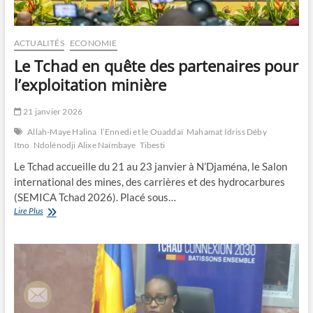
ACTUALITÉS
ECONOMIE
Le Tchad en quête des partenaires pour
l’exploitation minière
21 janvier 2026
Allah-Maye Halina
l’Ennedi et le Ouaddaï
Mahamat Idriss Déby
Itno
Ndolénodji Alixe Naïmbaye
Tibesti
Le Tchad accueille du 21 au 23 janvier à N’Djaména, le Salon
international des mines, des carrières et des hydrocarbures
(SEMICA Tchad 2026). Placé sous…
Le
Lire Plus
Tchad
en
quête
des
partenaires
pour
l’exploitation
minière