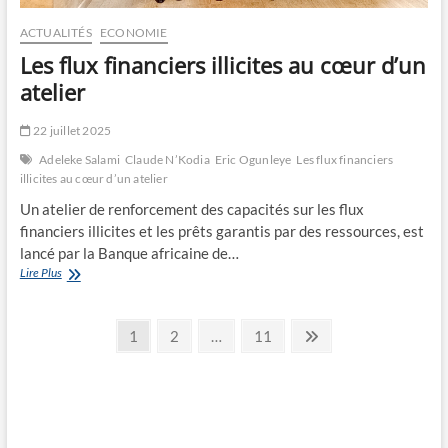
ACTUALITÉS
ECONOMIE
Les flux financiers illicites au cœur d’un
atelier
22 juillet 2025
Adeleke Salami
Claude N’Kodia
Eric Ogunleye
Les flux financiers
illicites au cœur d’un atelier
Un atelier de renforcement des capacités sur les flux
financiers illicites et les prêts garantis par des ressources, est
lancé par la Banque africaine de…
Les
Lire Plus
flux
financiers
Navigation
illicites
Page
Page
Page
Next
1
2
…
11
au
page
des
cœur
d’un
articles
atelier