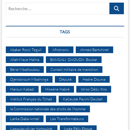
Recherche
…
TAGS
Abakar Rozzi Teguil
Afrotronix
Ahmed Bartchiret
Allah-Maye Halina
BANGALI DAOUDA Boukar
Béral Mbaïkoubou
Conseil militaire de transition
Djéndoroum Mbaïninga
Député
Hadre Dounia
Haroun Kabadi
Hissène Habré
Idriss Déby Itno
Institut Français du Tchad
Kalzeubé Payimi Deubet
la Commission nationale des droits de l’homme
Lanka Daba Armel
Les Transformateurs
Lissoubo olivier hinhoulné.
lycée Félix Eboué