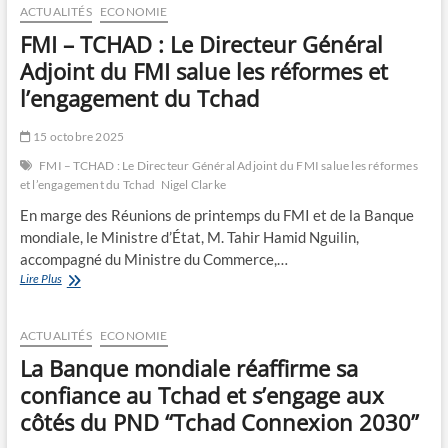
Échanges
ACTUALITÉS
ECONOMIE
entre
FMI – TCHAD : Le Directeur Général
le
Ministre
Adjoint du FMI salue les réformes et
d’Etat
l’engagement du Tchad
et
l’Administrateur
français
15 octobre 2025
du
FMI – TCHAD : Le Directeur Général Adjoint du FMI salue les réformes
FMI
et l’engagement du Tchad
Nigel Clarke
et
de
En marge des Réunions de printemps du FMI et de la Banque
la
mondiale, le Ministre d’État, M. Tahir Hamid Nguilin,
Banque
accompagné du Ministre du Commerce,…
mondiale
FMI
Lire Plus
–
TCHAD
:
ACTUALITÉS
ECONOMIE
Le
La Banque mondiale réaffirme sa
Directeur
Général
confiance au Tchad et s’engage aux
Adjoint
côtés du PND “Tchad Connexion 2030”
du
FMI