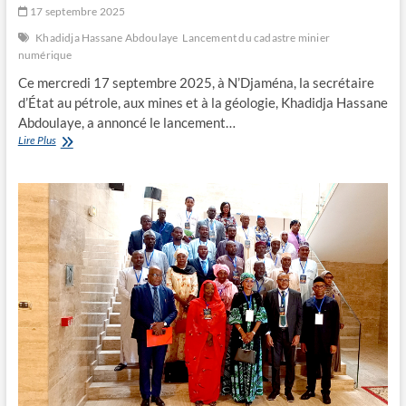
17 septembre 2025
Khadidja Hassane Abdoulaye
Lancement du cadastre minier
numérique
Ce mercredi 17 septembre 2025, à N’Djaména, la secrétaire
d’État au pétrole, aux mines et à la géologie, Khadidja Hassane
Abdoulaye, a annoncé le lancement…
Lancement
Lire Plus
du
cadastre
minier
numérique