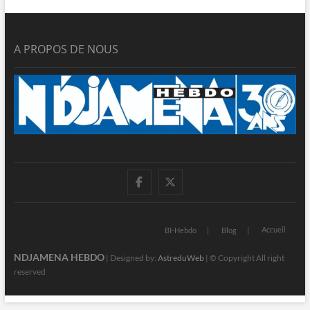
A PROPOS DE NOUS
facebook
twitter
Accueil
BI-Hebdo
Blog
NDJAMENA HEBDO
| Designed by:
AstreduWeb
| © Copyright All right
reserved