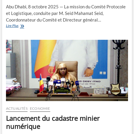
Abu Dhabi, 8 octobre 2025 — La mission du Comité Protocole
et Logistique, conduite par M. Seid Mahamat Seid,
Coordonnateur du Comité et Directeur général…
PND
Lire Plus
Tchad
Connexion
2030
:
Mission
du
Comité
Protocole
et
Logistique
à
Abu
Dhabi
ACTUALITÉS
ECONOMIE
Lancement du cadastre minier
numérique