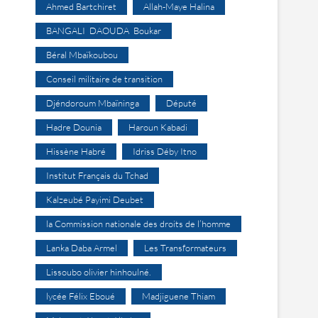
Ahmed Bartchiret
Allah-Maye Halina
BANGALI DAOUDA Boukar
Béral Mbaïkoubou
Conseil militaire de transition
Djéndoroum Mbaïninga
Député
Hadre Dounia
Haroun Kabadi
Hissène Habré
Idriss Déby Itno
Institut Français du Tchad
Kalzeubé Payimi Deubet
la Commission nationale des droits de l’homme
Lanka Daba Armel
Les Transformateurs
Lissoubo olivier hinhoulné.
lycée Félix Eboué
Madjiguene Thiam