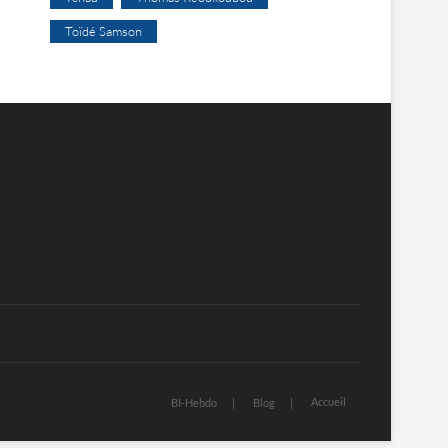
Toïdé Samson
Accueil
BI-Hebdo
Blog