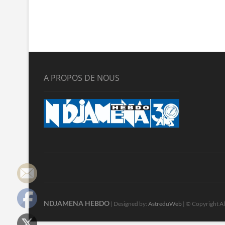
A PROPOS DE NOUS
NDJAMENA HEBDO
| Designed by:
AstreduWeb
| © Copyright Al