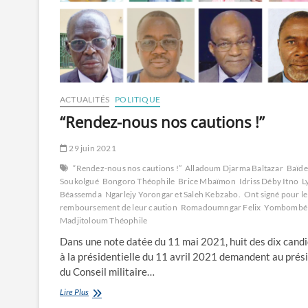
ACTUALITÉS
POLITIQUE
“Rendez-nous nos cautions !”
29 juin 2021
“Rendez-nous nos cautions !”
Alladoum Djarma Baltazar
Baïde
Soukolgué
Bongoro Théophile
Brice Mbaïmon
Idriss Déby Itno
L
Béassemda
Ngarlejy Yorongar et Saleh Kebzabo.
Ont signé pour le
remboursement de leur caution
Romadoumngar Felix
Yombombé
Madjitoloum Théophile
Dans une note datée du 11 mai 2021, huit des dix cand
à la présidentielle du 11 avril 2021 demandent au prés
du Conseil militaire…
“Rendez-
Lire Plus
nous