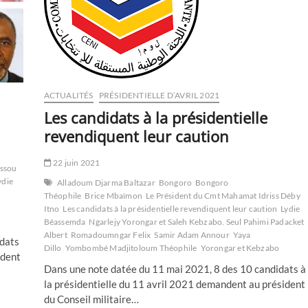
ACTUALITÉS
PRÉSIDENTIELLE D’AVRIL 2021
Les candidats à la présidentielle
revendiquent leur caution
22 juin 2021
ssou
ydie
Alladoum Djarma Baltazar
Bongoro
Bongoro
Théophile
Brice Mbaïmon
Le Président du Cmt Mahamat Idriss Déby
Itno
Les candidats à la présidentielle revendiquent leur caution
Lydie
Béassemda
Ngarlejy Yorongar et Saleh Kebzabo. Seul Pahimi Padacket
Albert
Romadoumngar Felix
Samir Adam Annour
Yaya
idats
Dillo
Yombombé Madjitoloum Théophile
Yorongar et Kebzabo
ident
Dans une note datée du 11 mai 2021, 8 des 10 candidats à
la présidentielle du 11 avril 2021 demandent au président
du Conseil militaire…