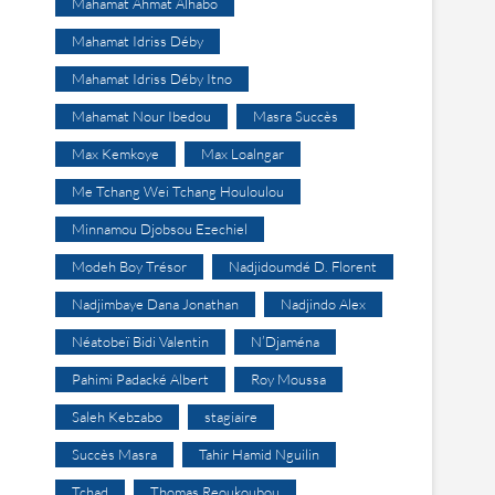
Mahamat Ahmat Alhabo
Mahamat Idriss Déby
Mahamat Idriss Déby Itno
Mahamat Nour Ibedou
Masra Succès
Max Kemkoye
Max Loalngar
Me Tchang Wei Tchang Houloulou
Minnamou Djobsou Ezechiel
Modeh Boy Trésor
Nadjidoumdé D. Florent
Nadjimbaye Dana Jonathan
Nadjindo Alex
Néatobeï Bidi Valentin
N’Djaména
Pahimi Padacké Albert
Roy Moussa
Saleh Kebzabo
stagiaire
Succès Masra
Tahir Hamid Nguilin
Tchad
Thomas Reoukoubou