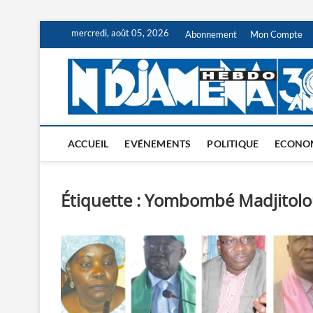
Skip
mercredi, août 05, 2026
Abonnement
Mon Compte
to
content
ACCUEIL
EVÉNEMENTS
POLITIQUE
ECONO
Étiquette :
Yombombé Madjitolo