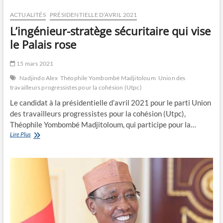
l’élection
présidentielle
ACTUALITÉS
PRÉSIDENTIELLE D’AVRIL 2021
L’ingénieur-stratège sécuritaire qui vise
le Palais rose
15 mars 2021
Nadjindo Alex
Théophile Yombombé Madjitoloum
Union des
travailleurs progressistes pour la cohésion (Utpc)
Le candidat à la présidentielle d’avril 2021 pour le parti Union
des travailleurs progressistes pour la cohésion (Utpc),
Théophile Yombombé Madjitoloum, qui participe pour la…
L’ingénieur-
Lire Plus
stratège
sécuritaire
qui
vise
le
Palais
rose