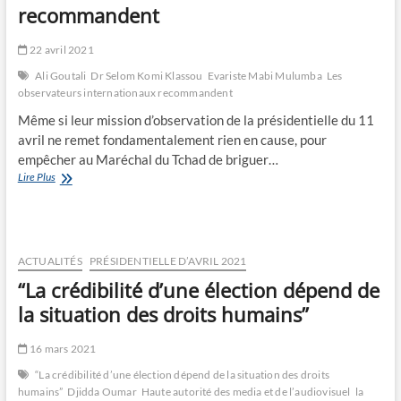
recommandent
22 avril 2021
Ali Goutali
Dr Selom Komi Klassou
Evariste Mabi Mulumba
Les
observateurs internationaux recommandent
Même si leur mission d’observation de la présidentielle du 11
avril ne remet fondamentalement rien en cause, pour
empêcher au Maréchal du Tchad de briguer…
Les
Lire Plus
observateurs
internationaux
recommandent
ACTUALITÉS
PRÉSIDENTIELLE D’AVRIL 2021
“La crédibilité d’une élection dépend de
la situation des droits humains”
16 mars 2021
“La crédibilité d’une élection dépend de la situation des droits
humains”
Djidda Oumar
Haute autorité des media et de l’audiovisuel
la