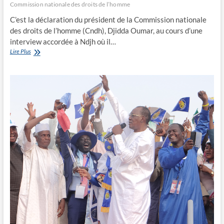
Commission nationale des droits de l’homme
C’est la déclaration du président de la Commission nationale
des droits de l’homme (Cndh), Djidda Oumar, au cours d’une
interview accordée à Ndjh où il…
“La
Lire Plus
crédibilité
d’une
élection
dépend
de
la
situation
des
droits
humains”