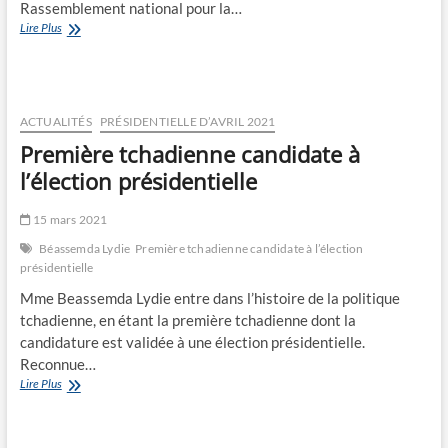
Rassemblement national pour la…
Ppa
Lire Plus
participe
à
trois
élections
boycottées
ACTUALITÉS
PRÉSIDENTIELLE D’AVRIL 2021
Première tchadienne candidate à
l’élection présidentielle
15 mars 2021
Béassemda Lydie
Première tchadienne candidate à l’élection
présidentielle
Mme Beassemda Lydie entre dans l’histoire de la politique
tchadienne, en étant la première tchadienne dont la
candidature est validée à une élection présidentielle.
Reconnue…
Première
Lire Plus
tchadienne
candidate
à