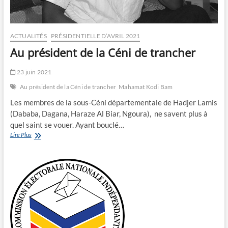
ACTUALITÉS
PRÉSIDENTIELLE D’AVRIL 2021
Au président de la Céni de trancher
23 juin 2021
Au président de la Céni de trancher
Mahamat Kodi Bam
Les membres de la sous-Céni départementale de Hadjer Lamis
(Dababa, Dagana, Haraze Al Biar, Ngoura), ne savent plus à
quel saint se vouer. Ayant bouclé…
Au
Lire Plus
président
de
la
Céni
de
trancher