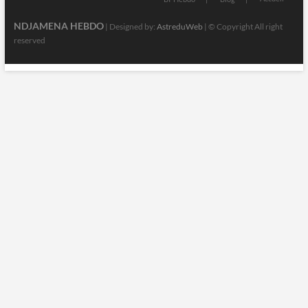
NDJAMENA HEBDO
| Designed by:
AstreduWeb
| © Copyright All right
reserved