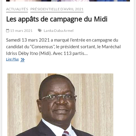
ACTUALITÉS
PRÉSIDENTIELLE D’AVRIL 2021
Les appâts de campagne du Midi
15 mars 2021
Lanka Daba Armel
Samedi 13 mars 2021 a marqué l’entrée en campagne du
candidat du “Consensus”, le président sortant, le Maréchal
Idriss Déby Itno (Midi). Avec 113 partis…
Les
Lire Plus
appâts
de
campagne
du
Midi