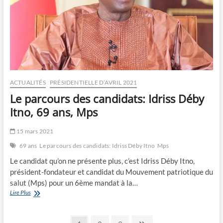
ACTUALITÉS
PRÉSIDENTIELLE D’AVRIL 2021
Le parcours des candidats: Idriss Déby
Itno, 69 ans, Mps
15 mars 2021
69 ans
Le parcours des candidats: Idriss Déby Itno
Mps
Le candidat qu’on ne présente plus, c’est Idriss Déby Itno,
président-fondateur et candidat du Mouvement patriotique du
salut (Mps) pour un 6ème mandat à la…
Le
Lire Plus
parcours
des
candidats: