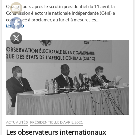
Quatre jours après le scrutin présidentiel du 11 avril, la
Commission électorale nationale indépendante (Céni) a
commencé à proclamer, au fur et à mesure, les…
Le
Lire Plus
6ème
mandat
du
Maréchal
assuré
ACTUALITÉS
PRÉSIDENTIELLE D’AVRIL 2021
Les observateurs internationaux