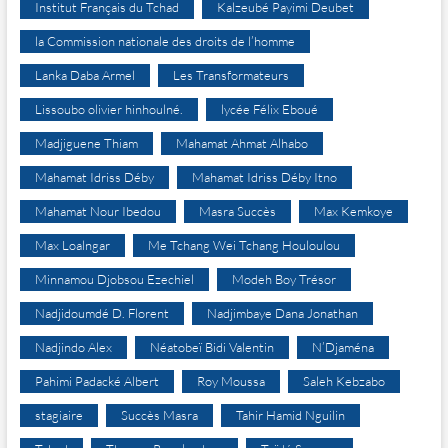
Institut Français du Tchad
Kalzeubé Payimi Deubet
la Commission nationale des droits de l’homme
Lanka Daba Armel
Les Transformateurs
Lissoubo olivier hinhoulné.
lycée Félix Eboué
Madjiguene Thiam
Mahamat Ahmat Alhabo
Mahamat Idriss Déby
Mahamat Idriss Déby Itno
Mahamat Nour Ibedou
Masra Succès
Max Kemkoye
Max Loalngar
Me Tchang Wei Tchang Houloulou
Minnamou Djobsou Ezechiel
Modeh Boy Trésor
Nadjidoumdé D. Florent
Nadjimbaye Dana Jonathan
Nadjindo Alex
Néatobeï Bidi Valentin
N’Djaména
Pahimi Padacké Albert
Roy Moussa
Saleh Kebzabo
stagiaire
Succès Masra
Tahir Hamid Nguilin