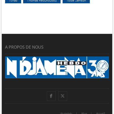
Tchad
Thomas Reoukoubou
Toïdé Samson
A PROPOS DE NOUS
facebook
twitter
Accueil
BI-Hebdo
Blog