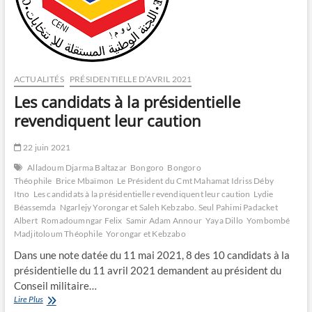
ACTUALITÉS
PRÉSIDENTIELLE D’AVRIL 2021
Les candidats à la présidentielle
revendiquent leur caution
22 juin 2021
Alladoum Djarma Baltazar
Bongoro
Bongoro
Théophile
Brice Mbaïmon
Le Président du Cmt Mahamat Idriss Déby
Itno
Les candidats à la présidentielle revendiquent leur caution
Lydie
Béassemda
Ngarlejy Yorongar et Saleh Kebzabo. Seul Pahimi Padacket
Albert
Romadoumngar Felix
Samir Adam Annour
Yaya Dillo
Yombombé
Madjitoloum Théophile
Yorongar et Kebzabo
Dans une note datée du 11 mai 2021, 8 des 10 candidats à la
présidentielle du 11 avril 2021 demandent au président du
Conseil militaire…
Les
Lire Plus
candidats