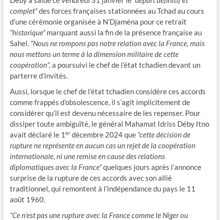
Déby a salué ce vendredi 31 janvier le
“départ définitif et
complet”
des forces françaises stationnées au Tchad au cours
d’une cérémonie organisée à N’Djaména pour ce retrait
“historique”
marquant aussi la fin de la présence française au
Sahel.
“Nous ne rompons pas notre relation avec la France, mais
nous mettons un terme à la dimension militaire de cette
coopération”,
a poursuivi le chef de l’état tchadien devant un
parterre d’invités.
Aussi, lorsque le chef de l’état tchadien considère ces accords
comme frappés d’obsolescence, il s’agit implicitement de
considérer qu’il est devenu nécessaire de les repenser. Pour
dissiper toute ambiguïté, le général Mahamat Idriss Déby Itno
er
avait déclaré le 1
décembre 2024 que
“cette décision de
rupture ne représente en aucun cas un rejet de la coopération
internationale, ni une remise en cause des relations
diplomatiques avec la France”
quelques jours après l’annonce
surprise de la rupture de ces accords avec son allié
traditionnel, qui remontent à l’indépendance du pays le 11
août 1960.
“Ce n’est pas une rupture avec la France comme le Niger ou