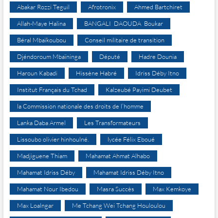
Abakar Rozzi Teguil
Afrotronix
Ahmed Bartchiret
Allah-Maye Halina
BANGALI DAOUDA Boukar
Béral Mbaïkoubou
Conseil militaire de transition
Djéndoroum Mbaïninga
Député
Hadre Dounia
Haroun Kabadi
Hissène Habré
Idriss Déby Itno
Institut Français du Tchad
Kalzeubé Payimi Deubet
la Commission nationale des droits de l’homme
Lanka Daba Armel
Les Transformateurs
Lissoubo olivier hinhoulné.
lycée Félix Eboué
Madjiguene Thiam
Mahamat Ahmat Alhabo
Mahamat Idriss Déby
Mahamat Idriss Déby Itno
Mahamat Nour Ibedou
Masra Succès
Max Kemkoye
Max Loalngar
Me Tchang Wei Tchang Houloulou