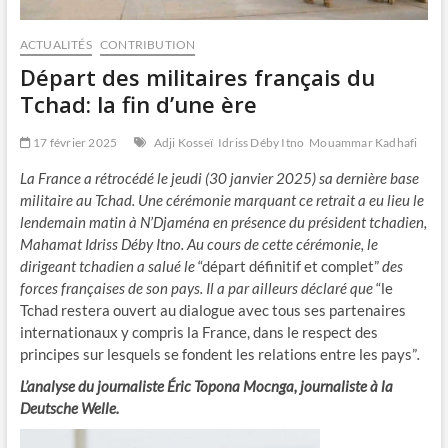
ACTUALITÉS
CONTRIBUTION
Départ des militaires français du
Tchad: la fin d’une ère
17 février 2025
Adji Kosseï
Idriss Déby Itno
Mouammar Kadhafi
La France a rétrocédé le jeudi (30 janvier 2025) sa dernière base
militaire au Tchad. Une cérémonie marquant ce retrait a eu lieu le
lendemain matin à N’Djaména en présence du président tchadien,
Mahamat Idriss Déby Itno. Au cours de cette cérémonie, le
dirigeant tchadien a salué le
“départ définitif et complet”
des
forces françaises de son pays. Il a par ailleurs déclaré que
“le
Tchad restera ouvert au dialogue avec tous ses partenaires
internationaux y compris la France, dans le respect des
principes sur lesquels se fondent les relations entre les pays”
.
L’analyse du journaliste Éric Topona Mocnga, journaliste à la
Deutsche Welle.