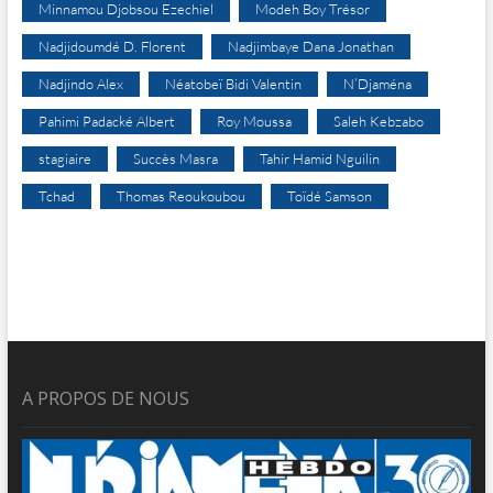
Minnamou Djobsou Ezechiel
Modeh Boy Trésor
Nadjidoumdé D. Florent
Nadjimbaye Dana Jonathan
Nadjindo Alex
Néatobeï Bidi Valentin
N’Djaména
Pahimi Padacké Albert
Roy Moussa
Saleh Kebzabo
stagiaire
Succès Masra
Tahir Hamid Nguilin
Tchad
Thomas Reoukoubou
Toïdé Samson
A PROPOS DE NOUS