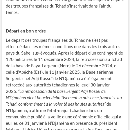
des troupes françaises du Tchad s’inscrivait dans l’air du
temps.
Départ en bon ordre
Le départ des troupes françaises du Tchad ne s’est pas
effectué dans les mêmes conditions que dans les trois autres
pays du Sahel sus-évoqués. Après le départ d’un contingent de
120 militaires le 11 décembre 2024, la rétrocession au Tchad
de la base de Faya-Largeau (Nord) le 26 décembre 2024, et
celle d’Abéché (Est), le 11 janvier 2025, la Base aérienne
Sergent-chef Adji Kosseï de N’Djaména a été également
rétrocédé aux autorités tchadiennes le jeudi 30 janvier
2025.
“La rétrocession de la base Sergent Adji Kosseï de
N’Djaména vient boucler définitivement la présence française au
Tchad, conformément à la volonté des hautes autorités”
de
N’Djaména, a affirmé l’état-major tchadien dans un
communiqué publié à la veille d’une cérémonie officielle, qui a
eu lieu ce 31 janvier à N’Djaména en présence du président
Mahamat Idriss Déby Itno pour marquer la fin d’une longue