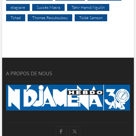
stagiaire
Succès Masra
Tahir Hamid Nguilin
Tchad
Thomas Reoukoubou
Toïdé Samson
A PROPOS DE NOUS
facebook
twitter