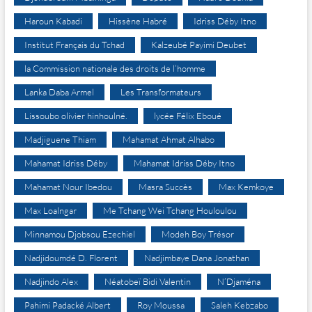
Haroun Kabadi
Hissène Habré
Idriss Déby Itno
Institut Français du Tchad
Kalzeubé Payimi Deubet
la Commission nationale des droits de l’homme
Lanka Daba Armel
Les Transformateurs
Lissoubo olivier hinhoulné.
lycée Félix Eboué
Madjiguene Thiam
Mahamat Ahmat Alhabo
Mahamat Idriss Déby
Mahamat Idriss Déby Itno
Mahamat Nour Ibedou
Masra Succès
Max Kemkoye
Max Loalngar
Me Tchang Wei Tchang Houloulou
Minnamou Djobsou Ezechiel
Modeh Boy Trésor
Nadjidoumdé D. Florent
Nadjimbaye Dana Jonathan
Nadjindo Alex
Néatobeï Bidi Valentin
N’Djaména
Pahimi Padacké Albert
Roy Moussa
Saleh Kebzabo