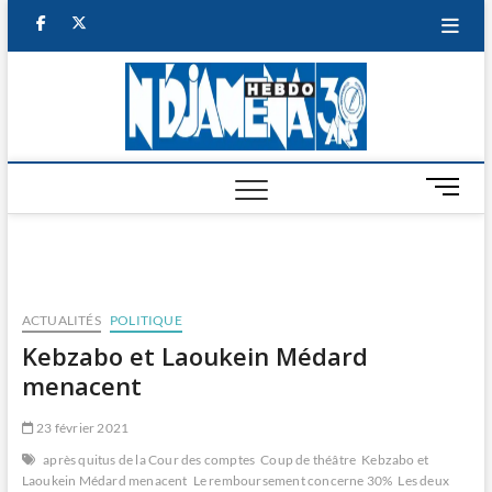
Skip
facebook
twitter
to
content
NDJAM
BI-HEBDO
HEBD
M
e
n
u
B
u
ACTUALITÉS
POLITIQUE
t
Kebzabo et Laoukein Médard
t
menacent
o
n
23 février 2021
après quitus de la Cour des comptes
Coup de théâtre
Kebzabo et
Laoukein Médard menacent
Le remboursement concerne 30%
Les deux