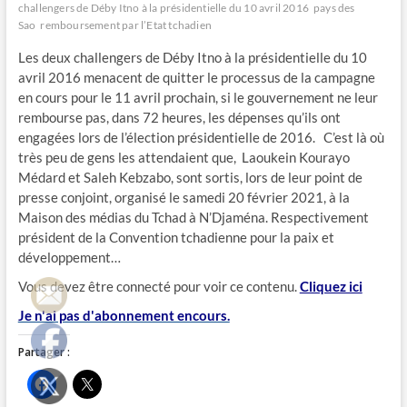
challengers de Déby Itno à la présidentielle du 10 avril 2016
pays des
Sao
remboursement par l’Etat tchadien
Les deux challengers de Déby Itno à la présidentielle du 10
avril 2016 menacent de quitter le processus de la campagne
en cours pour le 11 avril prochain, si le gouvernement ne leur
rembourse pas, dans 72 heures, les dépenses qu’ils ont
engagées lors de l’élection présidentielle de 2016. C’est là où
très peu de gens les attendaient que, Laoukein Kourayo
Médard et Saleh Kebzabo, sont sortis, lors de leur point de
presse conjoint, organisé le samedi 20 février 2021, à la
Maison des médias du Tchad à N’Djaména. Respectivement
président de la Convention tchadienne pour la paix et
développement…
Vous devez être connecté pour voir ce contenu.
Cliquez ici
Je n'ai pas d'abonnement encours.
Partager :
C
C
l
l
i
i