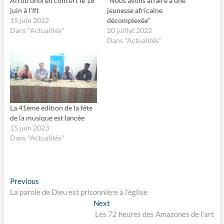
Afrotronix en concert le 18
“Nous avons affaire à une
e
e
juin à l’Ift
jeunesse africaine
r
r
s
s
15 juin 2022
décomplexée”
u
u
Dans "Actualités"
20 juillet 2022
r
r
F
X
Dans "Actualités"
a
(
c
o
e
u
b
v
o
r
o
e
k
d
(
a
o
n
u
s
La 41ème édition de la fête
v
u
r
n
de la musique est lancée
e
e
15 juin 2023
d
n
a
o
Dans "Actualités"
n
u
s
v
u
e
n
l
e
l
n
e
Navigation
o
f
Previous
Previous
u
e
post:
La parole de Dieu est prisonnière à l’église
v
n
de
e
ê
Next
Next
l
t
l’article
l
r
post:
Les 72 heures des Amazones de l’art
e
e