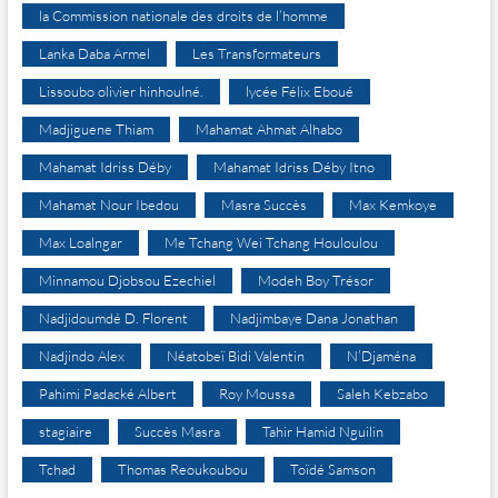
la Commission nationale des droits de l’homme
Lanka Daba Armel
Les Transformateurs
Lissoubo olivier hinhoulné.
lycée Félix Eboué
Madjiguene Thiam
Mahamat Ahmat Alhabo
Mahamat Idriss Déby
Mahamat Idriss Déby Itno
Mahamat Nour Ibedou
Masra Succès
Max Kemkoye
Max Loalngar
Me Tchang Wei Tchang Houloulou
Minnamou Djobsou Ezechiel
Modeh Boy Trésor
Nadjidoumdé D. Florent
Nadjimbaye Dana Jonathan
Nadjindo Alex
Néatobeï Bidi Valentin
N’Djaména
Pahimi Padacké Albert
Roy Moussa
Saleh Kebzabo
stagiaire
Succès Masra
Tahir Hamid Nguilin
Tchad
Thomas Reoukoubou
Toïdé Samson