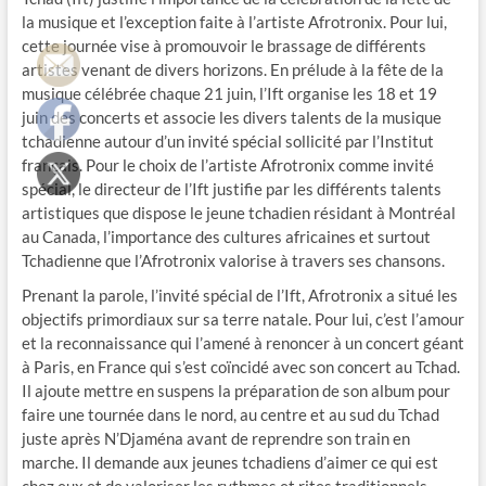
la musique et l’exception faite à l’artiste Afrotronix. Pour lui,
cette journée vise à promouvoir le brassage de différents
artistes venant de divers horizons. En prélude à la fête de la
musique célébrée chaque 21 juin, l’Ift organise les 18 et 19
juin des concerts et associe les divers talents de la musique
tchadienne autour d’un invité spécial sollicité par l’Institut
français. Pour le choix de l’artiste Afrotronix comme invité
spécial, le directeur de l’Ift justifie par les différents talents
artistiques que dispose le jeune tchadien résidant à Montréal
au Canada, l’importance des cultures africaines et surtout
Tchadienne que l’Afrotronix valorise à travers ses chansons.
Prenant la parole, l’invité spécial de l’Ift, Afrotronix a situé les
objectifs primordiaux sur sa terre natale. Pour lui, c’est l’amour
et la reconnaissance qui l’amené à renoncer à un concert géant
à Paris, en France qui s’est coïncidé avec son concert au Tchad.
Il ajoute mettre en suspens la préparation de son album pour
faire une tournée dans le nord, au centre et au sud du Tchad
juste après N’Djaména avant de reprendre son train en
marche. Il demande aux jeunes tchadiens d’aimer ce qui est
chez eux et de valoriser les rythmes et rites traditionnels