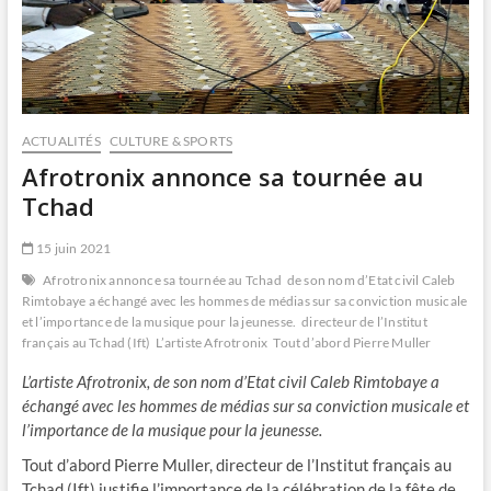
ACTUALITÉS
CULTURE & SPORTS
Afrotronix annonce sa tournée au
Tchad
15 juin 2021
Afrotronix annonce sa tournée au Tchad
de son nom d’Etat civil Caleb
Rimtobaye a échangé avec les hommes de médias sur sa conviction musicale
et l’importance de la musique pour la jeunesse.
directeur de l’Institut
français au Tchad (Ift)
L’artiste Afrotronix
Tout d’abord Pierre Muller
L’artiste Afrotronix, de son nom d’Etat civil Caleb Rimtobaye a
échangé avec les hommes de médias sur sa conviction musicale et
l’importance de la musique pour la jeunesse.
Tout d’abord Pierre Muller, directeur de l’Institut français au
Tchad (Ift) justifie l’importance de la célébration de la fête de