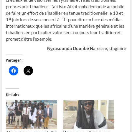
propres aux tchadiens. L’artiste Afrotronix demande au public
de faire un effort de s’habiller en tenue traditionnelle le 18 et
19 juin lors de son concert à l’Ift pour dire en face des médias
internationaux que les africains d’une manière générale et les
tchadiens en particulier valorisent toujours leur tradition et
promet d’être l’exemple.
Ngrasounda Dounbé Narcisse,
stagiaire
Partager :
C
C
l
l
i
i
q
q
u
u
e
e
z
r
Similaire
p
p
o
o
u
u
r
r
p
p
a
a
r
r
t
t
a
a
g
g