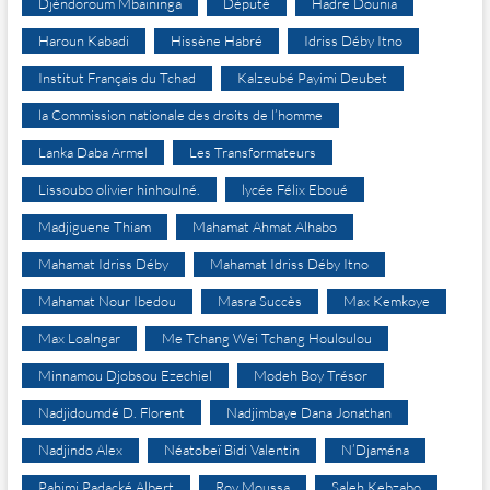
Djéndoroum Mbaïninga
Député
Hadre Dounia
Haroun Kabadi
Hissène Habré
Idriss Déby Itno
Institut Français du Tchad
Kalzeubé Payimi Deubet
la Commission nationale des droits de l’homme
Lanka Daba Armel
Les Transformateurs
Lissoubo olivier hinhoulné.
lycée Félix Eboué
Madjiguene Thiam
Mahamat Ahmat Alhabo
Mahamat Idriss Déby
Mahamat Idriss Déby Itno
Mahamat Nour Ibedou
Masra Succès
Max Kemkoye
Max Loalngar
Me Tchang Wei Tchang Houloulou
Minnamou Djobsou Ezechiel
Modeh Boy Trésor
Nadjidoumdé D. Florent
Nadjimbaye Dana Jonathan
Nadjindo Alex
Néatobeï Bidi Valentin
N’Djaména
Pahimi Padacké Albert
Roy Moussa
Saleh Kebzabo