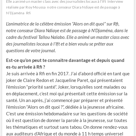
Elle a animé un master class avec des journalistes locaux à l’Ift
Interview
réalisée par Roy Moussa
notre consœur Diara Ndiaye est de passage à
N’Djaména
Rfi
L’animatrice de la célèbre émission “Alors on dit quoi” sur Rfi,
notre consœur Diara Ndiaye est de passage à N’Djaména, dans le
cadre du festival Tallou Nalabo. Elle a animé un master class avec
des journalistes locaux à l’Ift et a bien voulu se prêter aux
questions de votre journal.
Est-ce qu’on peut te connaitre davantage et depuis quand
es-tu arrivée à Rfi ?
Je suis arrivée à Rfi en fin 2017. J’ai d’abord officié en tant que
joker de Claire Redon et Jacqueline Paret, qui présentaient
l’émission “priorité santé”. Joker, lorsqu’elles sont malades ou
en déplacement, c’est moi qui présentait cette émission sur la
santé. Un an après, j’ai commencé par préparer et présenté
l’émission “Alors on dit quoi ?”, dédiée à la jeunesse africaine.
C’est une émission hebdomadaire sur les questions de société
où il est question de donner la parole à la jeunesse, sur toutes
les thématiques et surtout sans tabou. On donne rendez-vous
aux auditeurs d’Afrique et du monde à 11 h temps universel