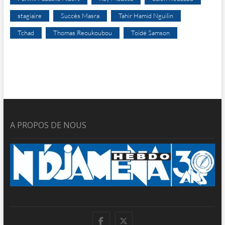
stagiaire
Succès Masra
Tahir Hamid Nguilin
Tchad
Thomas Reoukoubou
Toïdé Samson
A PROPOS DE NOUS
facebook
twitter