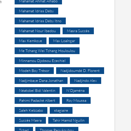
Mahamat Ahmat Alhabo
n
Mahamat Idriss Déby
Mahamat Idriss Déby Itno
Mahamat Nour Ibedou
Masra Succès
Max Kemkoye
Max Loalngar
Me Tchang Wei Tchang Houloulou
Minnamou Djobsou Ezechiel
Modeh Boy Trésor
Nadjidoumdé D. Florent
Nadjimbaye Dana Jonathan
Nadjindo Alex
Néatobeï Bidi Valentin
N’Djaména
Pahimi Padacké Albert
Roy Moussa
s
Saleh Kebzabo
stagiaire
Succès Masra
Tahir Hamid Nguilin
Tchad
Thomas Reoukoubou