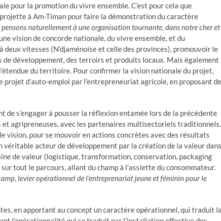
ale pour la promotion du vivre ensemble. C’est pour cela que
e projette à Am-Timan pour faire la démonstration du caractère
 pensons naturellement à une organisation tournante, dans notre cher et
une vision de concorde nationale, du vivre ensemble, et du
à deux vitesses (N’djaménoise et celle des provinces), promouvoir le
s de développement, des terroirs et produits locaux. Mais également
étendue du territoire. Pour confirmer la vision nationale du projet,
le projet d’auto-emploi par l’entrepreneuriat agricole, en proposant d
nt de s’engager à pousser la réflexion entamée lors de la précédente
 et agripreneuses, avec les partenaires multisectoriels traditionnels.
e vision, pour se mouvoir en actions concrètes avec des résultats
un véritable acteur de développement par la création de la valeur dan
haîne de valeur (logistique, transformation, conservation, packaging
 sur tout le parcours, allant du champ à l’assiette du consommateur.
amp, levier opérationnel de l’entreprenariat jeune et féminin pour le
s, en apportant au concept un caractère opérationnel, qui traduit l
nt l’opérationnalité qui se traduit par l’installation effective des