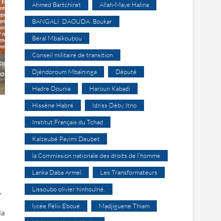
Ahmed Bartchiret
Allah-Maye Halina
BANGALI DAOUDA Boukar
Béral Mbaïkoubou
Conseil militaire de transition
Djéndoroum Mbaïninga
Député
Hadre Dounia
Haroun Kabadi
Hissène Habré
Idriss Déby Itno
Institut Français du Tchad
Kalzeubé Payimi Deubet
la Commission nationale des droits de l’homme
Lanka Daba Armel
Les Transformateurs
Lissoubo olivier hinhoulné.
,
lycée Félix Eboué
Madjiguene Thiam
la