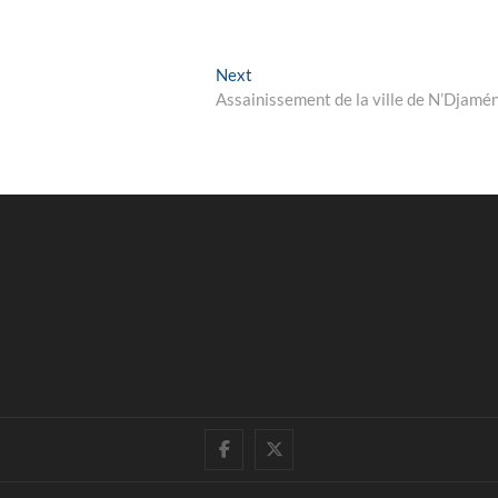
Next
Next
post:
Assainissement de la ville de N’Djamé
facebook
twitter