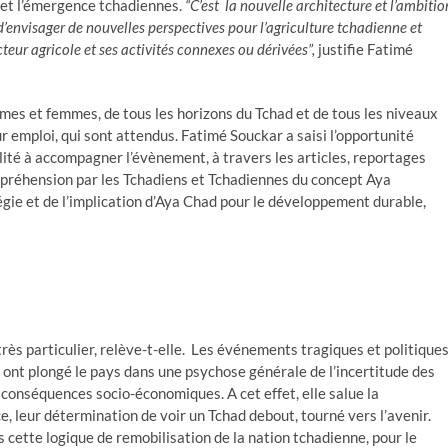
e et l’émergence tchadiennes.
“C’est la nouvelle architecture et l’ambitio
envisager de nouvelles perspectives pour l’agriculture tchadienne et
teur agricole et ses activités connexes ou dérivées”,
justifie Fatimé
mes et femmes, de tous les horizons du Tchad et de tous les niveaux
eur emploi, qui sont attendus. Fatimé Souckar a saisi l’opportunité
ilité à accompagner l’évènement, à travers les articles, reportages
préhension par les Tchadiens et Tchadiennes du concept Aya
tégie et de l’implication d’Aya Chad pour le développement durable,
rès particulier, relève-t-elle. Les événements tragiques et politique
 ont plongé le pays dans une psychose générale de l’incertitude des
 conséquences socio-économiques. A cet effet, elle salue la
ce, leur détermination de voir un Tchad debout, tourné vers l’avenir.
s cette logique de remobilisation de la nation tchadienne, pour le