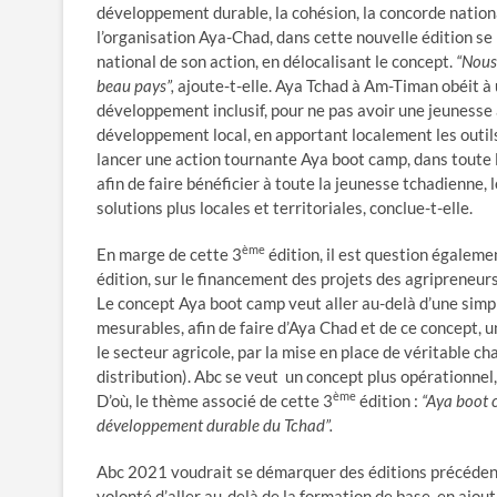
développement durable, la cohésion, la concorde nation
l’organisation Aya-Chad, dans cette nouvelle édition s
national de son action, en délocalisant le concept.
“Nous
beau pays”,
ajoute-t-elle. Aya Tchad à Am-Timan obéit à 
développement inclusif, pour ne pas avoir une jeunesse 
développement local, en apportant localement les outil
lancer une action tournante Aya boot camp, dans toute l’
afin de faire bénéficier à toute la jeunesse tchadienne, 
solutions plus locales et territoriales, conclue-t-elle.
ème
En marge de cette 3
édition, il est question égaleme
édition, sur le financement des projets des agripreneurs
Le concept Aya boot camp veut aller au-delà d’une simpl
mesurables, afin de faire d’Aya Chad et de ce concept, 
le secteur agricole, par la mise en place de véritable c
distribution). Abc se veut un concept plus opérationnel,
ème
D’où, le thème associé de cette 3
édition :
“Aya boot c
développement durable du Tchad”.
Abc 2021 voudrait se démarquer des éditions précédente
volonté d’aller au-delà de la formation de base, en ajouta