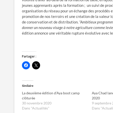
jeunes apprenants après la formation ; un suivi de prox
organisation du réseau pour un échange des procédés et 
promotion de nos terroirs et une création de la valeur l
de conservation et de distribution.
“Ambitieux programme,
donner un nouveau visage à notre agriculture comme levier 
édition annonce une véritable rupture évolutive avec 
Partager :
C
C
l
l
i
i
q
q
u
u
e
e
z
r
Similaire
p
p
o
o
La deuxième édition d’Aya boot camp
Aya Chad lan
u
u
r
r
clôturée
2020
p
p
30 novembre 2020
9 septembre 
a
a
r
r
Dans "Actualités"
Dans "Actuali
t
t