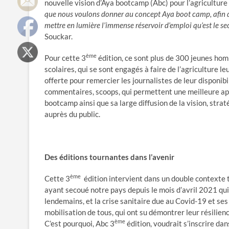
nouvelle vision d’Aya bootcamp (Abc) pour l’agricultur
que nous voulons donner au concept Aya boot camp, afin d’
mettre en lumière l’immense réservoir d’emploi qu’est le sec
Souckar.
ème
Pour cette 3
édition, ce sont plus de 300 jeunes hom
scolaires, qui se sont engagés à faire de l’agriculture l
offerte pour remercier les journalistes de leur disponib
commentaires, scoops, qui permettent une meilleure ap
bootcamp ainsi que sa large diffusion de la vision, stra
auprès du public.
Des éditions tournantes dans l’avenir
ème
Cette 3
édition intervient dans un double contexte t
ayant secoué notre pays depuis le mois d’avril 2021 qui
lendemains, et la crise sanitaire due au Covid-19 et ses
mobilisation de tous, qui ont su démontrer leur résilien
ème
C’est pourquoi, Abc 3
édition, voudrait s’inscrire dan