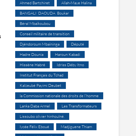
Ahmed Bartchiret
Allah-Maye Halina
BANGALI DAOUDA Boukar
Béral Mbaïkoubou
Conseil militaire de transition
Djéndoroum Mbaïninga
Député
Hadre Dounia
Haroun Kabadi
Hissène Habré
Idriss Déby Itno
Institut Français du Tchad
Kalzeubé Payimi Deubet
la Commission nationale des droits de l’homme
Lanka Daba Armel
Les Transformateurs
Lissoubo olivier hinhoulné.
lycée Félix Eboué
Madjiguene Thiam