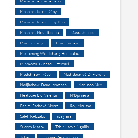
Mahamat Ahmat Alhabo
Mahamat Idriss Déby
Mahamat Idriss Déby Itno
Mahamat Nour Ibedou
Masra Succès
Max Kemkoye
Max Loalngar
Me Tchang Wei Tchang Houloulou
Minnamou Djobsou Ezechiel
Modeh Boy Trésor
Nadjidoumdé D. Florent
Nadjimbaye Dana Jonathan
Nadjindo Alex
Néatobeï Bidi Valentin
N’Djaména
Pahimi Padacké Albert
Roy Moussa
Saleh Kebzabo
stagiaire
Succès Masra
Tahir Hamid Nguilin
Tchad
Thomas Reoukoubou