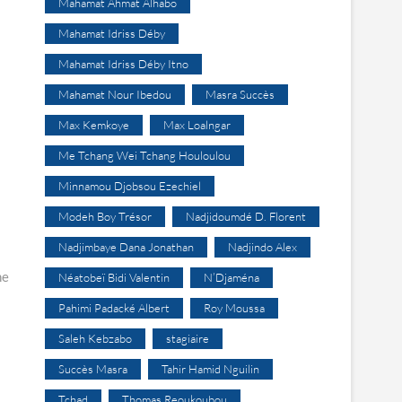
Mahamat Ahmat Alhabo
Mahamat Idriss Déby
Mahamat Idriss Déby Itno
Mahamat Nour Ibedou
Masra Succès
Max Kemkoye
Max Loalngar
Me Tchang Wei Tchang Houloulou
Minnamou Djobsou Ezechiel
Modeh Boy Trésor
Nadjidoumdé D. Florent
Nadjimbaye Dana Jonathan
Nadjindo Alex
ne
Néatobeï Bidi Valentin
N’Djaména
Pahimi Padacké Albert
Roy Moussa
Saleh Kebzabo
stagiaire
Succès Masra
Tahir Hamid Nguilin
Tchad
Thomas Reoukoubou