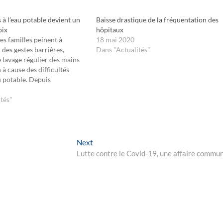
 à l’eau potable devient un
Baisse drastique de la fréquentation des
oix
hôpitaux
s familles peinent à
18 mai 2020
 des gestes barrières,
Dans "Actualités"
lavage régulier des mains
 à cause des difficultés
u potable. Depuis
u coronavirus, la solidarité
a pris un coup. Dans la
tés"
 habite Cédric M., père de
Next
Next
post:
Lutte contre le Covid-19, une affaire commu