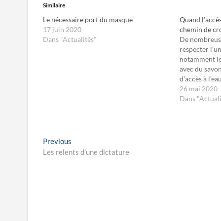
z
r
Similaire
p
p
o
o
Le nécessaire port du masque
Quand l’accès
u
u
r
r
17 juin 2020
chemin de cr
p
p
Dans "Actualités"
De nombreuse
a
a
r
r
respecter l’un
t
t
notamment le 
a
a
g
g
avec du savon
e
e
d’accès à l’ea
r
r
s
s
l’apparition d
26 mai 2020
u
u
r
r
entre voisins 
Dans "Actuali
F
X
concession où
a
(
c
o
famille de…
e
u
b
v
o
r
Navigation
Previous
Previous
o
e
k
d
post:
Les relents d’une dictature
de
(
a
o
n
u
s
l’article
v
u
r
n
e
e
d
n
a
o
n
u
s
v
u
e