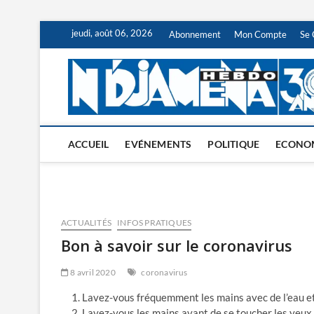
Skip
jeudi, août 06, 2026
Abonnement
Mon Compte
Se 
to
content
ACCUEIL
EVÉNEMENTS
POLITIQUE
ECONO
ACTUALITÉS
INFOS PRATIQUES
Bon à savoir sur le coronavirus
8 avril 2020
coronavirus
Lavez-vous fréquemment les mains avec de l’eau et 
Lavez-vous les mains avant de se toucher les yeux, 