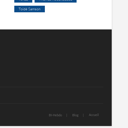
Toïdé Samson
Accueil
BI-Hebdo
Blog