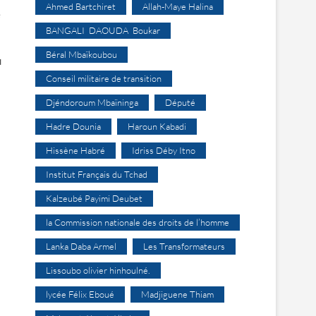
Ahmed Bartchiret
Allah-Maye Halina
e
BANGALI DAOUDA Boukar
Béral Mbaïkoubou
u
Conseil militaire de transition
Djéndoroum Mbaïninga
Député
Hadre Dounia
Haroun Kabadi
Hissène Habré
Idriss Déby Itno
Institut Français du Tchad
Kalzeubé Payimi Deubet
la Commission nationale des droits de l’homme
Lanka Daba Armel
Les Transformateurs
Lissoubo olivier hinhoulné.
lycée Félix Eboué
Madjiguene Thiam