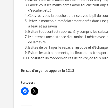
Lavez-vous les mains après avoir touché tout objet
d’escalier, etc.)
Couvrez-vous la bouche et le nez avec le pli du co
Jetez le mouchoir immédiatement après dans une po
à l’eau et au savon
Evitez tout contact rapproché, y compris les saluta
Maintenez une distance d’au moins 1 mètre avec les
de la fièvre
Evitez de partager le repas en groupe et d’échanger
Evitez les attroupements, les lieux et les transport
Consultez un médecin en cas de fièvre, de toux ou de
En cas d’urgence appelez le 1313
Partager :
C
C
l
l
i
i
q
q
u
u
e
e