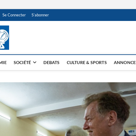
Se Connecter
S’abonner
NDJAMENA HEBDO
BI-HEBDO
MIE
SOCIÉTÉ
DEBATS
CULTURE & SPORTS
ANNONCE