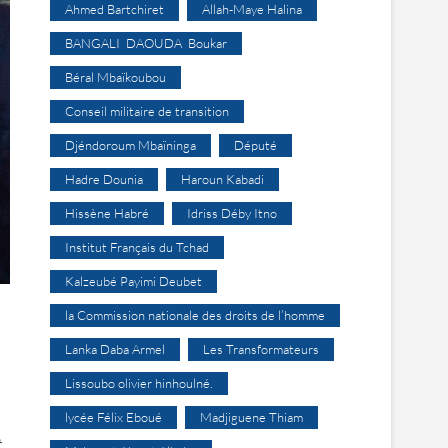
Ahmed Bartchiret
Allah-Maye Halina
BANGALI DAOUDA Boukar
Béral Mbaïkoubou
Conseil militaire de transition
Djéndoroum Mbaïninga
Député
Hadre Dounia
Haroun Kabadi
Hissène Habré
Idriss Déby Itno
Institut Français du Tchad
Kalzeubé Payimi Deubet
la Commission nationale des droits de l’homme
Lanka Daba Armel
Les Transformateurs
Lissoubo olivier hinhoulné.
lycée Félix Eboué
Madjiguene Thiam
t