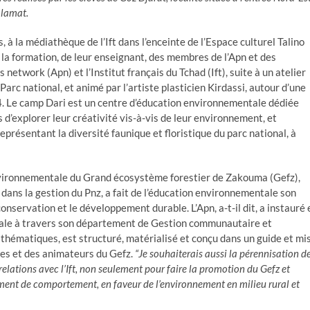
alamat.
 à la médiathèque de l’Ift dans l’enceinte de l’Espace culturel Talino
la formation, de leur enseignant, des membres de l’Apn et des
network (Apn) et l’Institut français du Tchad (Ift), suite à un atelier
Parc national, et animé par l’artiste plasticien Kirdassi, autour d’une
4. Le camp Dari est un centre d’éducation environnementale dédiée
d’explorer leur créativité vis-à-vis de leur environnement, et
eprésentant la diversité faunique et floristique du parc national, à
vironnementale du Grand écosystème forestier de Zakouma (Gefz),
dans la gestion du Pnz, a fait de l’éducation environnementale son
 conservation et le développement durable. L’Apn, a-t-il dit, a instauré 
ale à travers son département de Gestion communautaire et
ématiques, est structuré, matérialisé et conçu dans un guide et mi
tes et des animateurs du Gefz.
“Je souhaiterais aussi la pérennisation d
 relations avec l’Ift, non seulement pour faire la promotion du Gefz et
ment de comportement, en faveur de l’environnement en milieu rural et