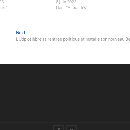
23
8 juin 2022
tés"
Dans "Actualités"
Next
Next
post:
L’Udp célèbre sa rentrée politique et installe son nouveau B