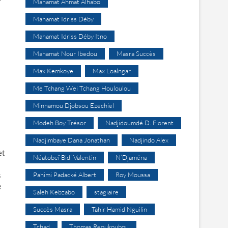
Mahamat Ahmat Alhabo
Mahamat Idriss Déby
Mahamat Idriss Déby Itno
Mahamat Nour Ibedou
Masra Succès
Max Kemkoye
Max Loalngar
Me Tchang Wei Tchang Houloulou
Minnamou Djobsou Ezechiel
Modeh Boy Trésor
Nadjidoumdé D. Florent
Nadjimbaye Dana Jonathan
Nadjindo Alex
et
Néatobeï Bidi Valentin
N’Djaména
s
Pahimi Padacké Albert
Roy Moussa
e
Saleh Kebzabo
stagiaire
Succès Masra
Tahir Hamid Nguilin
Tchad
Thomas Reoukoubou