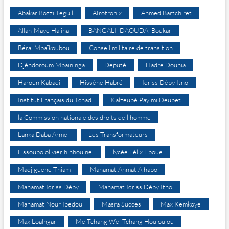
Abakar Rozzi Teguil
Afrotronix
Ahmed Bartchiret
Allah-Maye Halina
BANGALI DAOUDA Boukar
Béral Mbaïkoubou
Conseil militaire de transition
Djéndoroum Mbaïninga
Député
Hadre Dounia
Haroun Kabadi
Hissène Habré
Idriss Déby Itno
Institut Français du Tchad
Kalzeubé Payimi Deubet
la Commission nationale des droits de l’homme
Lanka Daba Armel
Les Transformateurs
Lissoubo olivier hinhoulné.
lycée Félix Eboué
Madjiguene Thiam
Mahamat Ahmat Alhabo
Mahamat Idriss Déby
Mahamat Idriss Déby Itno
Mahamat Nour Ibedou
Masra Succès
Max Kemkoye
Max Loalngar
Me Tchang Wei Tchang Houloulou