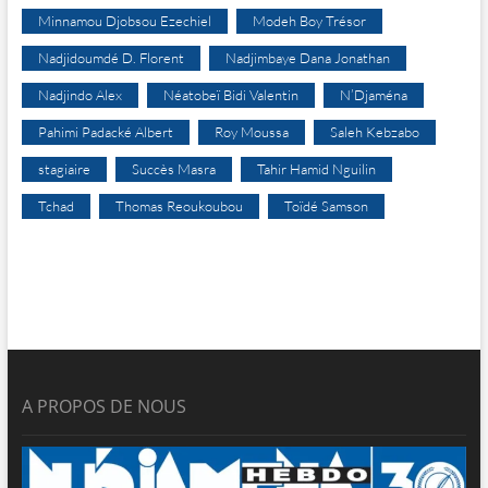
Minnamou Djobsou Ezechiel
Modeh Boy Trésor
Nadjidoumdé D. Florent
Nadjimbaye Dana Jonathan
Nadjindo Alex
Néatobeï Bidi Valentin
N’Djaména
Pahimi Padacké Albert
Roy Moussa
Saleh Kebzabo
stagiaire
Succès Masra
Tahir Hamid Nguilin
Tchad
Thomas Reoukoubou
Toïdé Samson
A PROPOS DE NOUS