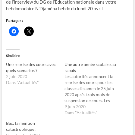
de l’interview du DG de l’Education nationale dans votre
hebdomadaire N’Djaména hebdo du lundi 20 avril.
Partager :
C
C
l
l
i
i
q
q
u
u
e
e
z
r
Similaire
p
p
o
o
Une reprise des cours avec
Une autre année scolaire au
u
u
r
r
quels scénarios ?
rabais
p
p
2 juin 2020
Les autorités annoncent la
a
a
r
r
Dans "Actualités"
reprise des cours pour les
t
t
classes d’examen le 25 juin
a
a
g
g
2020 après trois mois de
e
e
suspension de cours. Les
r
r
s
s
chefs d’établissements
9 juin 2020
u
u
r
r
scolaires estiment qu’il leur
Dans "Actualités"
F
X
faut 30 ou 45 jours de cours
a
(
Bac: la mention
c
o
pour boucler l’année. Un
e
u
catastrophique!
point de vue qui n’est pas
b
v