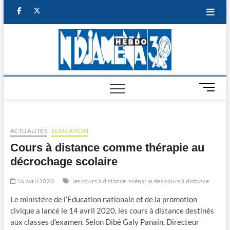
Skip
facebook
twitter
to
content
NDJAM
BI-HEBDO
HEBD
M
e
n
u
ACTUALITÉS
EDUCATION
B
u
Cours à distance comme thérapie au
t
décrochage scolaire
t
o
16 avril 2020
les cours à distance
scénario des cours à distance
n
Le ministère de l’Education nationale et de la promotion
civique a lancé le 14 avril 2020, les cours à distance destinés
aux classes d’examen. Selon Dibé Galy Panain, Directeur