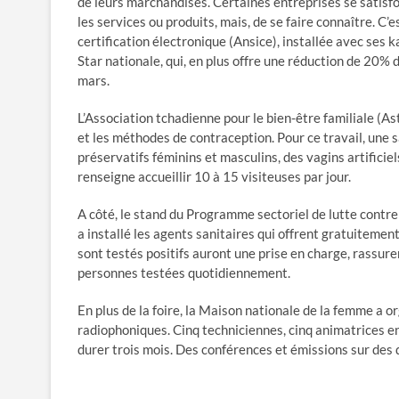
de leurs marchandises. Certaines entreprises se satisfont
les services ou produits, mais, de se faire connaître. C’
certification électronique (Ansice), installée avec ses
Star nationale, qui, en plus offre une réduction de 20%
mars.
L’Association tchadienne pour le bien-être familiale (As
et les méthodes de contraception. Pour ce travail, une
préservatifs féminins et masculins, des vagins artificie
renseigne accueillir 10 à 15 visiteuses par jour.
A côté, le stand du Programme sectoriel de lutte contre l
a installé les agents sanitaires qui offrent gratuitemen
sont testés positifs auront une prise en charge, rassure
personnes testées quotidiennement.
En plus de la foire, la Maison nationale de la femme a o
radiophoniques. Cinq techniciennes, cinq animatrices en
durer trois mois. Des conférences et émissions sur des 