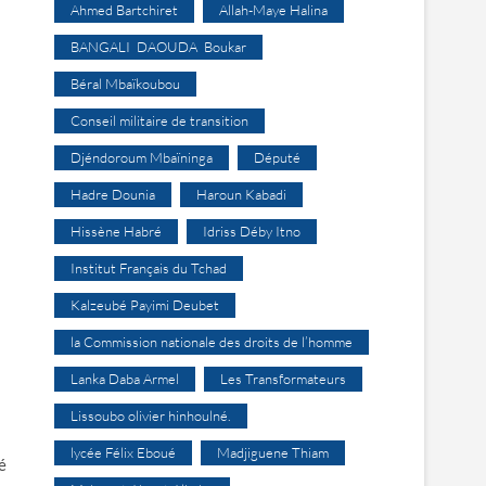
Ahmed Bartchiret
Allah-Maye Halina
BANGALI DAOUDA Boukar
Béral Mbaïkoubou
Conseil militaire de transition
Djéndoroum Mbaïninga
Député
Hadre Dounia
Haroun Kabadi
Hissène Habré
Idriss Déby Itno
Institut Français du Tchad
Kalzeubé Payimi Deubet
la Commission nationale des droits de l’homme
Lanka Daba Armel
Les Transformateurs
Lissoubo olivier hinhoulné.
lycée Félix Eboué
Madjiguene Thiam
é