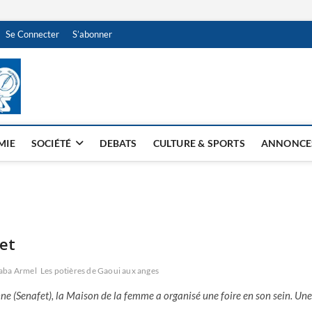
Se Connecter
S’abonner
NDJAMENA HEBDO
BI-HEBDO
MIE
SOCIÉTÉ
DEBATS
CULTURE & SPORTS
ANNONCE
fet
aba Armel
Les potières de Gaoui aux anges
e (Senafet), la Maison de la femme a organisé une foire en son sein. Une