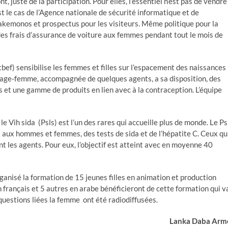
, juste de la participation. Pour elles, l’essentiel n’est pas de vendre
est le cas de l’Agence nationale de sécurité informatique et de
 kakemonos et prospectus pour les visiteurs. Même politique pour la
 des frais d’assurance de voiture aux femmes pendant tout le mois de
tbef) sensibilise les femmes et filles sur l’espacement des naissances
 sage-femme, accompagnée de quelques agents, a sa disposition, des
ls et une gamme de produits en lien avec à la contraception. L’équipe
e Vih sida (Psls) est l’un des rares qui accueille plus de monde. Le Ps
t aux hommes et femmes, des tests de sida et de l’hépatite C. Ceux qu
nt les agents. Pour eux, l’objectif est atteint avec en moyenne 40
rganisé la formation de 15 jeunes filles en animation et production
 français et 5 autres en arabe bénéficieront de cette formation qui v
questions liées la femme ont été radiodiffusées.
Lanka Daba Arm