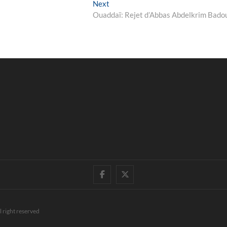
Next
Next
post:
Ouaddaï: Rejet d’Abbas Abdelkrim Bado
facebook
twitter
l right reserved