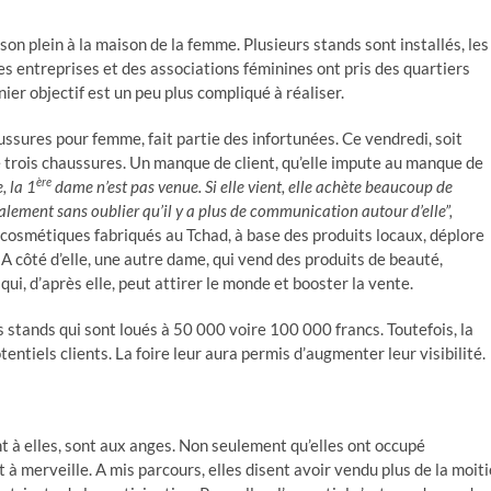
son plein à la maison de la femme. Plusieurs stands sont installés, les
es entreprises et des associations féminines ont pris des quartiers
ier objectif est un peu plus compliqué à réaliser.
ures pour femme, fait partie des infortunées. Ce vendredi, soit
ue trois chaussures. Un manque de client, qu’elle impute au manque de
ère
, la 1
dame n’est pas venue. Si elle vient, elle achète beaucoup de
alement sans oublier qu’il y a plus de communication autour d’elle”,
cosmétiques fabriqués au Tchad, à base des produits locaux, déplore
 A côté d’elle, une autre dame, qui vend des produits de beauté,
qui, d’après elle, peut attirer le monde et booster la vente.
s stands qui sont loués à 50 000 voire 100 000 francs. Toutefois, la
ntiels clients. La foire leur aura permis d’augmenter leur visibilité.
 à elles, sont aux anges. Non seulement qu’elles ont occupé
 à merveille. A mis parcours, elles disent avoir vendu plus de la moiti