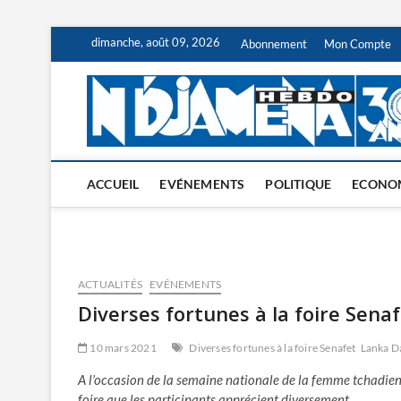
Skip
dimanche, août 09, 2026
Abonnement
Mon Compte
to
content
ACCUEIL
EVÉNEMENTS
POLITIQUE
ECONO
ACTUALITÉS
EVÉNEMENTS
Diverses fortunes à la foire Sena
10 mars 2021
Diverses fortunes à la foire Senafet
Lanka D
A l’occasion de la semaine nationale de la femme tchadienn
foire que les participants apprécient diversement.