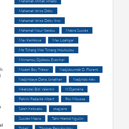
Mahamat Ahmat Alhabo
Mahamat Idriss Déby
Mahamat Idriss Déby Itno
Mahamat Nour Ibedou
Masra Succès
Max Kemkoye
Max Loalngar
Me Tchang Wei Tchang Houloulou
Minnamou Djobsou Ezechiel
ls
Modeh Boy Trésor
Nadjidoumdé D. Florent
i
Nadjimbaye Dana Jonathan
Nadjindo Alex
Néatobeï Bidi Valentin
N’Djaména
Pahimi Padacké Albert
Roy Moussa
a
Saleh Kebzabo
stagiaire
Succès Masra
Tahir Hamid Nguilin
el
Tchad
Thomas Reoukoubou