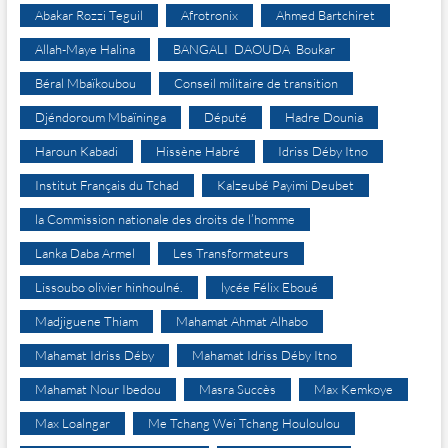
Abakar Rozzi Teguil
Afrotronix
Ahmed Bartchiret
Allah-Maye Halina
BANGALI DAOUDA Boukar
Béral Mbaïkoubou
Conseil militaire de transition
Djéndoroum Mbaïninga
Député
Hadre Dounia
Haroun Kabadi
Hissène Habré
Idriss Déby Itno
Institut Français du Tchad
Kalzeubé Payimi Deubet
la Commission nationale des droits de l’homme
Lanka Daba Armel
Les Transformateurs
Lissoubo olivier hinhoulné.
lycée Félix Eboué
Madjiguene Thiam
Mahamat Ahmat Alhabo
Mahamat Idriss Déby
Mahamat Idriss Déby Itno
Mahamat Nour Ibedou
Masra Succès
Max Kemkoye
Max Loalngar
Me Tchang Wei Tchang Houloulou