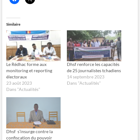
l
l
i
i
q
q
u
u
e
e
z
r
Similaire
p
p
o
o
u
u
r
r
p
p
a
a
r
r
t
t
a
a
g
g
Le Rédhac forme aux
Dhsf renforce les capacités
e
e
monitoring et reporting
de 25 journalistes tchadiens
r
r
s
s
électoraux
14 septembre 2023
u
u
23 août 2023
Dans "Actualités"
r
r
F
X
Dans "Actualités"
a
(
c
o
e
u
b
v
o
r
o
e
k
d
(
a
o
n
u
s
Dhsf s’insurge contre la
v
u
r
n
confiscation du pouvoir