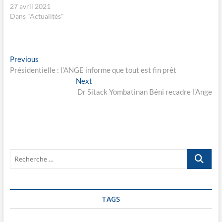
e
e
27 avril 2021
d
n
a
o
Dans "Actualités"
n
u
s
v
u
e
n
l
e
l
n
e
Navigation
o
f
Previous
Previous
u
e
post:
Présidentielle : l’ANGE informe que tout est fin prêt
v
n
de
e
ê
Next
Next
l
t
l’article
l
r
post:
Dr Sitack Yombatinan Béni recadre l’Ange
e
e
f
)
e
n
ê
t
r
e
)
Recherche
…
TAGS