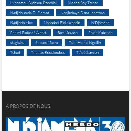
Minnamou Djobsou Ezechiel
Modeh Boy Trésor
Nadjidoumdé D. Florent
Nadjimbaye Dana Jonathan
Nadjindo Alex
Néatobeï Bidi Valentin
N’Djaména
Pahimi Padacké Albert
Roy Moussa
Saleh Kebzabo
stagiaire
Succès Masra
Tahir Hamid Nguilin
Tchad
Thomas Reoukoubou
Toïdé Samson
A PROPOS DE NOUS