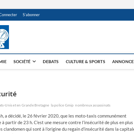
Connecter
S’abonner
NDJAMENA HEBDO
BI-HEBDO
MIE
SOCIÉTÉ
DEBATS
CULTURE & SPORTS
ANNONCE
curité
ats-Unis et en Grande Bretagne
la police Gmip
nombreux assassinats
ah, a décidé, le 26 février 2020, que les moto-taxis communément
e à partir de 23 h. C’est une mesure contre l’insécurité de plus en plus
 clandomen qui sont à l’origine du regain d’insécurité dans la capital