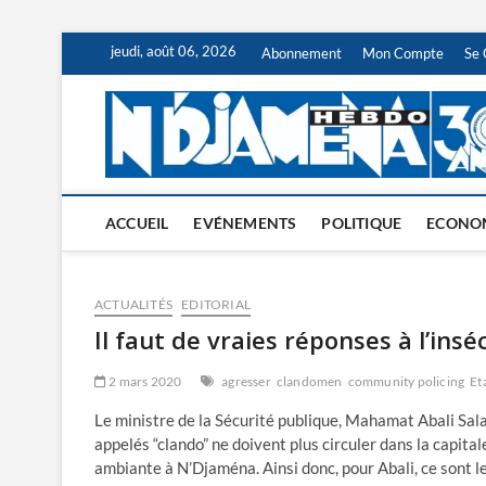
Skip
jeudi, août 06, 2026
Abonnement
Mon Compte
Se 
to
content
ACCUEIL
EVÉNEMENTS
POLITIQUE
ECONO
ACTUALITÉS
EDITORIAL
Il faut de vraies réponses à l’insé
2 mars 2020
agresser
clandomen
community policing
Et
Le ministre de la Sécurité publique, Mahamat Abali Sal
appelés “clando” ne doivent plus circuler dans la capital
ambiante à N’Djaména. Ainsi donc, pour Abali, ce sont les