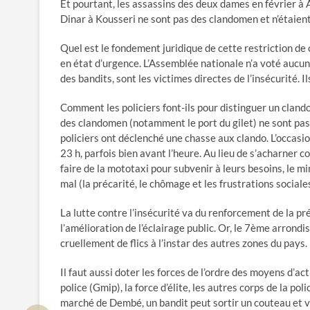
Et pourtant, les assassins des deux dames en février à A
Dinar à Kousseri ne sont pas des clandomen et n’étaien
Quel est le fondement juridique de cette restriction de 
en état d’urgence. L’Assemblée nationale n’a voté aucune
des bandits, sont les victimes directes de l’insécurité.
Comment les policiers font-ils pour distinguer un cland
des clandomen (notamment le port du gilet) ne sont pas v
policiers ont déclenché une chasse aux clando. L’occasion 
23 h, parfois bien avant l’heure. Au lieu de s’acharner c
faire de la mototaxi pour subvenir à leurs besoins, le m
mal (la précarité, le chômage et les frustrations sociale
La lutte contre l’insécurité va du renforcement de la pr
l’amélioration de l’éclairage public. Or, le 7ème arrondi
cruellement de flics à l’instar des autres zones du pays.
Il faut aussi doter les forces de l’ordre des moyens d’
police (Gmip), la force d’élite, les autres corps de la p
marché de Dembé, un bandit peut sortir un couteau et v