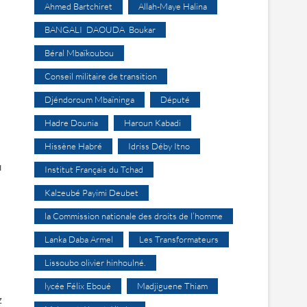
Ahmed Bartchiret
Allah-Maye Halina
BANGALI DAOUDA Boukar
Béral Mbaïkoubou
Conseil militaire de transition
Djéndoroum Mbaïninga
Député
Hadre Dounia
Haroun Kabadi
Hissène Habré
Idriss Déby Itno
u
Institut Français du Tchad
Kalzeubé Payimi Deubet
la Commission nationale des droits de l’homme
Lanka Daba Armel
Les Transformateurs
Lissoubo olivier hinhoulné.
lycée Félix Eboué
Madjiguene Thiam
z