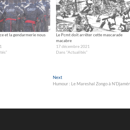
ce et la gendarmerie nous
Le Pcmt doit arrêter cette mascarade
macabre
1
17 décembre 2021
tés"
Dans "Actualités"
Next
Next
post:
Humour : Le Mareshal Zongo à N’Djamé