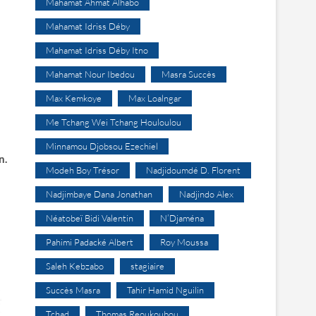
Mahamat Ahmat Alhabo
Mahamat Idriss Déby
Mahamat Idriss Déby Itno
Mahamat Nour Ibedou
Masra Succès
Max Kemkoye
Max Loalngar
Me Tchang Wei Tchang Houloulou
Minnamou Djobsou Ezechiel
.
Modeh Boy Trésor
Nadjidoumdé D. Florent
Nadjimbaye Dana Jonathan
Nadjindo Alex
Néatobeï Bidi Valentin
N’Djaména
Pahimi Padacké Albert
Roy Moussa
Saleh Kebzabo
stagiaire
Succès Masra
Tahir Hamid Nguilin
Tchad
Thomas Reoukoubou