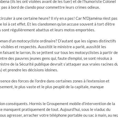
bena (ils les ont violées avant de les tuer) et de l’humoriste Colonel
t pas à bord de clando pour commettre leurs crimes odieux.
circuler à une certaine heure? Il n’y en a pas! Car N’Djaména n’est pas
 loi à cet effet. Et les clandomen qu’on accuse souvent à tort d’être
 Ils sont régulièrement abattus et leurs motos emportées.
oman d’un motocycliste ordinaire? D’autant que les signes distinctifs
isibles et respectés. Aussitôt le ministre a parlé, aussitôt les
faisant le larron, ils se jettent sur tous les motocyclistes à partir de
ontre des pauvres jeunes gens qui, faute d’emploi, se sont résolus à
inistre de la Sécurité publique devrait s’attaquer aux vraies racines d
s) et prendre les décisions idoines.
ésence des forces de l’ordre dans certaines zones à l’extension et
ssement, le plus vaste et le plus peuplé de la capitale, manque
action conséquents. Hormis le Groupement mobile d’intervention de la
olice manquent pratiquement de tout. Aujourd’hui, sous le viaduc du
ous agresser, arracher votre téléphone portable ou sac à main, au ne