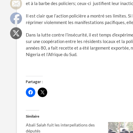
et à la barbe des policiers; ceux-ci justifient leur inac
Il est clair que l’action policière a montré ses limites. S
réprimer violemment les manifestations pacifiques, elle
Dans la lutte contre l’insécurité, il est temps d’expéri
sur une coopération entre les résidents locaux et la po
années 80, a fait recette et a été largement exportée, 
Nigeria et l’Afrique du Sud.
Partager :
C
C
l
l
i
i
q
q
u
u
e
e
z
r
Similaire
p
p
o
o
Abali Salah fuit les interpellations des
u
u
r
r
députés