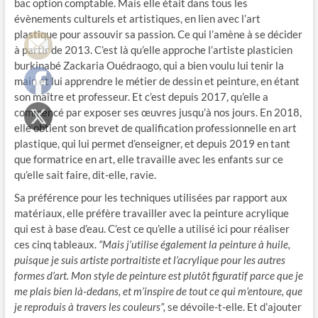
bac option comptable. Mais elle était dans tous les
évènements culturels et artistiques, en lien avec l’art
plastique pour assouvir sa passion. Ce qui l’amène à se décider
à partir de 2013. C’est là qu’elle approche l’artiste plasticien
burkinabé Zackaria Ouédraogo, qui a bien voulu lui tenir la
main et lui apprendre le métier de dessin et peinture, en étant
son maître et professeur. Et c’est depuis 2017, qu’elle a
commencé par exposer ses œuvres jusqu’à nos jours. En 2018,
elle obtient son brevet de qualification professionnelle en art
plastique, qui lui permet d’enseigner, et depuis 2019 en tant
que formatrice en art, elle travaille avec les enfants sur ce
qu’elle sait faire, dit-elle, ravie.
Sa préférence pour les techniques utilisées par rapport aux
matériaux, elle préfère travailler avec la peinture acrylique
qui est à base d’eau. C’est ce qu’elle a utilisé ici pour réaliser
ces cinq tableaux.
“Mais j’utilise également la peinture à huile,
puisque je suis artiste portraitiste et l’acrylique pour les autres
formes d’art. Mon style de peinture est plutôt figuratif parce que je
me plais bien là-dedans, et m’inspire de tout ce qui m’entoure, que
je reproduis à travers les couleurs”,
se dévoile-t-elle. Et d’ajouter