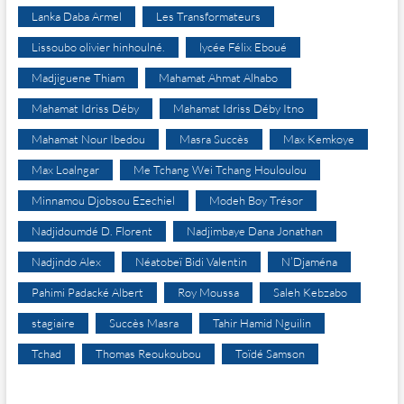
Lanka Daba Armel
Les Transformateurs
Lissoubo olivier hinhoulné.
lycée Félix Eboué
Madjiguene Thiam
Mahamat Ahmat Alhabo
Mahamat Idriss Déby
Mahamat Idriss Déby Itno
Mahamat Nour Ibedou
Masra Succès
Max Kemkoye
Max Loalngar
Me Tchang Wei Tchang Houloulou
Minnamou Djobsou Ezechiel
Modeh Boy Trésor
Nadjidoumdé D. Florent
Nadjimbaye Dana Jonathan
Nadjindo Alex
Néatobeï Bidi Valentin
N’Djaména
Pahimi Padacké Albert
Roy Moussa
Saleh Kebzabo
stagiaire
Succès Masra
Tahir Hamid Nguilin
Tchad
Thomas Reoukoubou
Toïdé Samson