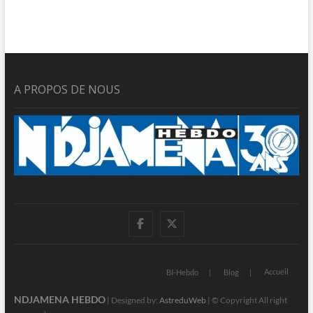
A PROPOS DE NOUS
facebook
twitter
Accueil
BI-Hebdo
Blog
NDJAMENA HEBDO
| Designed by:
AstreduWeb
| © Copyright All right