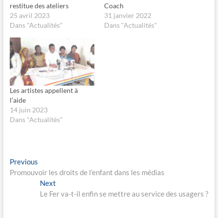
e
e
restitue des ateliers
Coach
r
r
s
s
25 avril 2023
31 janvier 2022
u
u
Dans "Actualités"
Dans "Actualités"
r
r
F
X
a
(
c
o
e
u
b
v
o
r
o
e
k
d
(
a
o
n
Les artistes appellent à
u
s
l’aide
v
u
r
n
14 juin 2023
e
e
Dans "Actualités"
d
n
a
o
n
u
s
v
u
e
n
l
e
l
Navigation
Previous
Previous
n
e
o
f
post:
Promouvoir les droits de l’enfant dans les médias
de
u
e
Next
Next
v
n
e
ê
l’article
post:
Le Fer va-t-il enfin se mettre au service des usagers ?
l
t
l
r
e
e
f
)