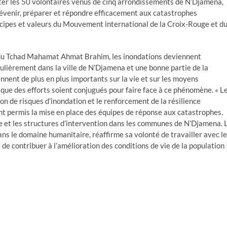
doter les 50 volontaires venus de cinq arrondissements de N’Djaména,
évenir, préparer et répondre efficacement aux catastrophes
ncipes et valeurs du Mouvement international de la Croix-Rouge et d
e du Tchad Mahamat Ahmat Brahim, les inondations deviennent
ulièrement dans la ville de N’Djamena et une bonne partie de la
nnent de plus en plus importants sur la vie et sur les moyens
re que des efforts soient conjugués pour faire face à ce phénomène. « L
n de risques d’inondation et le renforcement de la résilience
 ont permis la mise en place des équipes de réponse aux catastrophes.
le et les structures d’intervention dans les communes de N’Djamena. 
ans le domaine humanitaire, réaffirme sa volonté de travailler avec l
de contribuer à l’amélioration des conditions de vie de la population 