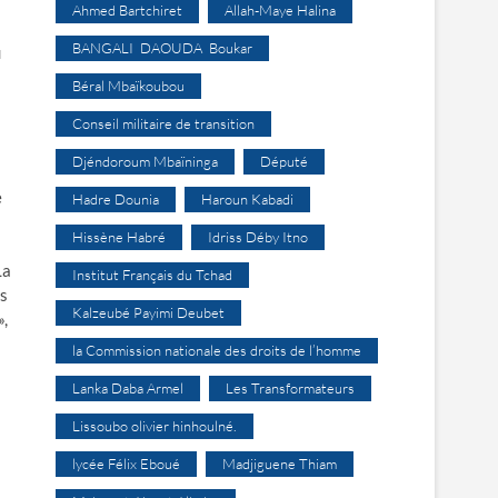
Ahmed Bartchiret
Allah-Maye Halina
BANGALI DAOUDA Boukar
u
Béral Mbaïkoubou
Conseil militaire de transition
Djéndoroum Mbaïninga
Député
e
Hadre Dounia
Haroun Kabadi
Hissène Habré
Idriss Déby Itno
La
Institut Français du Tchad
es
Kalzeubé Payimi Deubet
»,
la Commission nationale des droits de l’homme
Lanka Daba Armel
Les Transformateurs
Lissoubo olivier hinhoulné.
lycée Félix Eboué
Madjiguene Thiam