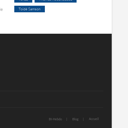
le
Toïdé Samson
Accueil
BI-Hebdo
Blog