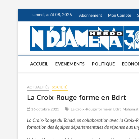
Skip
samedi, août 08, 2026
Abonnement
Mon Compte
to
content
ACCUEIL
EVÉNEMENTS
POLITIQUE
ECONO
ACTUALITÉS
SOCIÉTÉ
La Croix-Rouge forme en Bdrt
16 octobre 2025
La Croix-Rouge forme en Bdrt
Mahamat 
La Croix-Rouge du Tchad, en collaboration avec la Croix-R
formation des équipes départementales de réponse aux urg