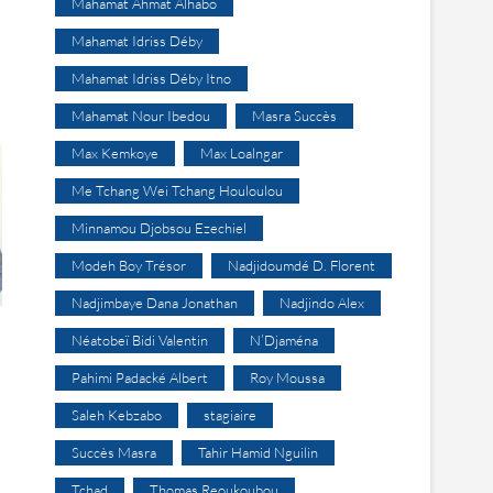
Mahamat Ahmat Alhabo
Mahamat Idriss Déby
Mahamat Idriss Déby Itno
Mahamat Nour Ibedou
Masra Succès
Max Kemkoye
Max Loalngar
Me Tchang Wei Tchang Houloulou
Minnamou Djobsou Ezechiel
Modeh Boy Trésor
Nadjidoumdé D. Florent
Nadjimbaye Dana Jonathan
Nadjindo Alex
Néatobeï Bidi Valentin
N’Djaména
Pahimi Padacké Albert
Roy Moussa
Saleh Kebzabo
stagiaire
Succès Masra
Tahir Hamid Nguilin
Tchad
Thomas Reoukoubou