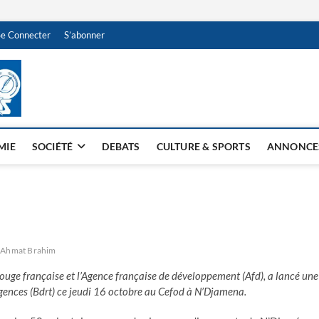
Se Connecter
S’abonner
NDJAMENA HEBDO
BI-HEBDO
MIE
SOCIÉTÉ
DEBATS
CULTURE & SPORTS
ANNONCE
Ahmat Brahim
ouge française et l’Agence française de développement (Afd), a lancé une
ences (Bdrt) ce jeudi 16 octobre au Cefod à N’Djamena.