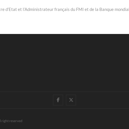
re d’Etat et l’Administrateur français du FMI et de la Banque mondia
facebook
twitter
l right reserved