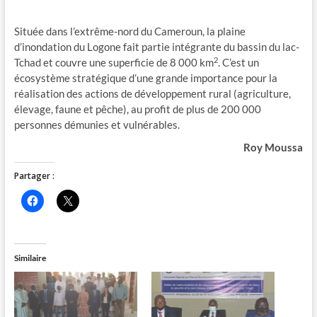
Située dans l’extrême-nord du Cameroun, la plaine
d’inondation du Logone fait partie intégrante du bassin du lac-
2
Tchad et couvre une superficie de 8 000 km
. C’est un
écosystème stratégique d’une grande importance pour la
réalisation des actions de développement rural (agriculture,
élevage, faune et pêche), au profit de plus de 200 000
personnes démunies et vulnérables.
Roy Moussa
Partager :
C
C
l
l
i
i
q
q
u
u
e
e
z
r
Similaire
p
p
o
o
u
u
r
r
p
p
a
a