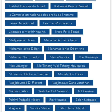
Institut Français du Tchad
Kalzeubé Payimi Deubet
la Commission nationale des droits de l’homme
Lanka Daba Armel
Les Transformateurs
Lissoubo olivier hinhoulné.
lycée Félix Eboué
Madjiguene Thiam
Mahamat Ahmat Alhabo
Mahamat Idriss Déby
Mahamat Idriss Déby Itno
Mahamat Nour Ibedou
Masra Succès
Max Kemkoye
Max Loalngar
Me Tchang Wei Tchang Houloulou
Minnamou Djobsou Ezechiel
Modeh Boy Trésor
Nadjidoumdé D. Florent
Nadjimbaye Dana Jonathan
Nadjindo Alex
Néatobeï Bidi Valentin
N’Djaména
Pahimi Padacké Albert
Roy Moussa
Saleh Kebzabo
stagiaire
Succès Masra
Tahir Hamid Nguilin