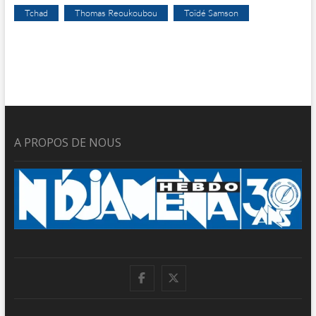
Tchad
Thomas Reoukoubou
Toïdé Samson
A PROPOS DE NOUS
facebook
twitter