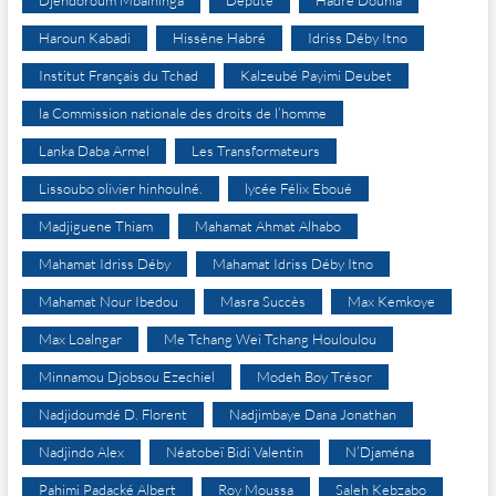
Djéndoroum Mbaïninga
Député
Hadre Dounia
Haroun Kabadi
Hissène Habré
Idriss Déby Itno
Institut Français du Tchad
Kalzeubé Payimi Deubet
la Commission nationale des droits de l’homme
Lanka Daba Armel
Les Transformateurs
Lissoubo olivier hinhoulné.
lycée Félix Eboué
Madjiguene Thiam
Mahamat Ahmat Alhabo
Mahamat Idriss Déby
Mahamat Idriss Déby Itno
Mahamat Nour Ibedou
Masra Succès
Max Kemkoye
Max Loalngar
Me Tchang Wei Tchang Houloulou
Minnamou Djobsou Ezechiel
Modeh Boy Trésor
Nadjidoumdé D. Florent
Nadjimbaye Dana Jonathan
Nadjindo Alex
Néatobeï Bidi Valentin
N’Djaména
Pahimi Padacké Albert
Roy Moussa
Saleh Kebzabo