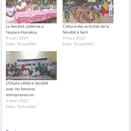
r
r
p
p
a
a
r
r
t
t
a
a
g
g
La Senafet célébrée à
Clôture des activités de la
e
e
l’espace Hanakou
Sénafet à Sarh
r
r
s
s
4 mars 2024
9 mars 2023
u
u
Dans "Actualités"
Dans "Actualités"
r
r
F
X
a
(
c
o
e
u
b
v
o
r
o
e
k
d
(
a
o
n
L’Onpta célèbre Senafet
u
s
avec les femmes
v
u
r
n
entrepreneures
e
e
6 mars 2023
d
n
a
o
Dans "Actualités"
n
u
s
v
u
e
n
l
e
l
n
e