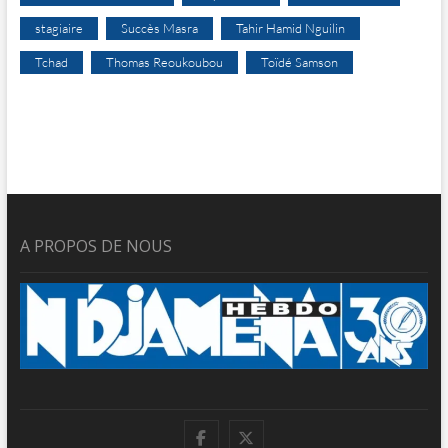
stagiaire
Succès Masra
Tahir Hamid Nguilin
Tchad
Thomas Reoukoubou
Toïdé Samson
A PROPOS DE NOUS
facebook
twitter