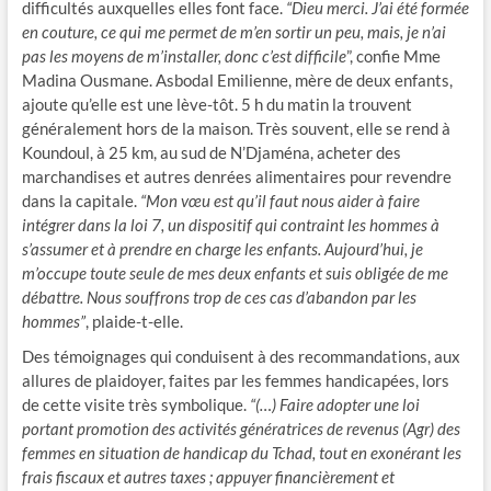
difficultés auxquelles elles font face.
“Dieu merci. J’ai été formée
en couture, ce qui me permet de m’en sortir un peu, mais, je n’ai
pas les moyens de m’installer, donc c’est difficile
”, confie Mme
Madina Ousmane. Asbodal Emilienne, mère de deux enfants,
ajoute qu’elle est une lève-tôt. 5 h du matin la trouvent
généralement hors de la maison. Très souvent, elle se rend à
Koundoul, à 25 km, au sud de N’Djaména, acheter des
marchandises et autres denrées alimentaires pour revendre
dans la capitale.
“Mon vœu est qu’il faut nous aider à faire
intégrer dans la loi 7, un dispositif qui contraint les hommes à
s’assumer et à prendre en charge les enfants. Aujourd’hui, je
m’occupe toute seule de mes deux enfants et suis obligée de me
débattre. Nous souffrons trop de ces cas d’abandon par les
hommes”
, plaide-t-elle.
Des témoignages qui conduisent à des recommandations, aux
allures de plaidoyer, faites par les femmes handicapées, lors
de cette visite très symbolique.
“(…) Faire adopter une loi
portant promotion des activités génératrices de revenus (Agr) des
femmes en situation de handicap du Tchad, tout en exonérant les
frais fiscaux et autres taxes ; appuyer financièrement et