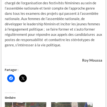
chargé de l’organisation des festivités féminines au sein de
l’assemblée nationale et tenir compte de l’approche genre
dans tous les examens des projets qui passent à l’assemblée
nationale. Aux femmes de l’assemblée nationale, de
développer le leadership féminin et inciter les jeunes femmes
à l’engagement politique ; se faire former et s’auto former
régulièrement pour répondre aux appels des candidatures aux
postes de responsabilité et combattre les stéréotypes de
genre, s’intéresser à la vie politique.
Roy Moussa
Partager :
C
C
l
l
i
i
q
q
u
u
e
e
z
r
Similaire
p
p
o
o
u
u