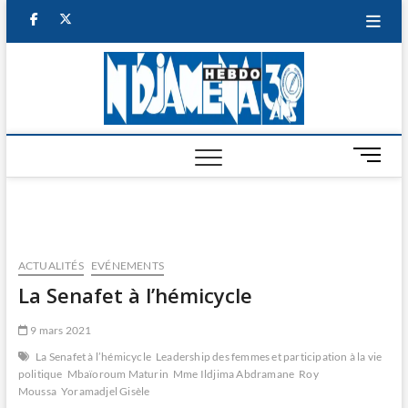
Skip
facebook
twitter
to
content
NDJAM
BI-HEBDO
HEBD
M
e
n
u
B
u
ACTUALITÉS
EVÉNEMENTS
t
La Senafet à l’hémicycle
t
o
9 mars 2021
n
La Senafet à l’hémicycle
Leadership des femmes et participation à la vie
politique
Mbaïoroum Maturin
Mme Ildjima Abdramane
Roy
Moussa
Yoramadjel Gisèle