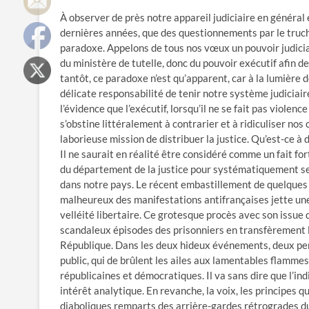
À observer de près notre appareil judiciaire en général 
dernières années, que des questionnements par le tru
paradoxe. Appelons de tous nos vœux un pouvoir judicia
du ministère de tutelle, donc du pouvoir exécutif afin 
tantôt, ce paradoxe n’est qu’apparent, car à la lumière d
délicate responsabilité de tenir notre système judiciai
l’évidence que l’exécutif, lorsqu’il ne se fait pas violen
s’obstine littéralement à contrarier et à ridiculiser no
laborieuse mission de distribuer la justice. Qu’est-ce à 
Il ne saurait en réalité être considéré comme un fait fo
du département de la justice pour systématiquement se v
dans notre pays. Le récent embastillement de quelques a
malheureux des manifestations antifrançaises jette une 
velléité libertaire. Ce grotesque procès avec son issu
scandaleux épisodes des prisonniers en transfèrement lâ
République. Dans les deux hideux événements, deux per
public, qui de brûlent les ailes aux lamentables flamm
républicaines et démocratiques. Il va sans dire que l’i
intérêt analytique. En revanche, la voix, les principes q
diaboliques remparts des arrière-gardes rétrogrades du