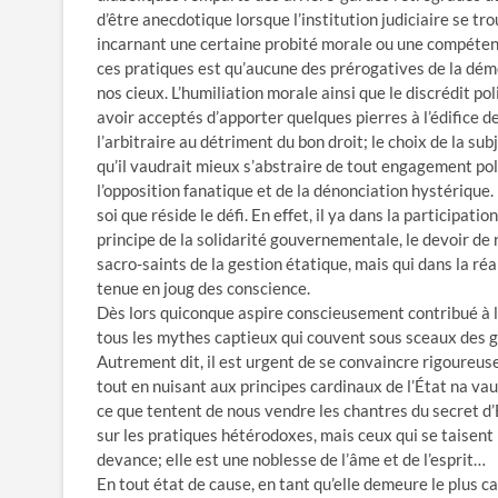
d’être anecdotique lorsque l’institution judiciaire se t
incarnant une certaine probité morale ou une compéten
ces pratiques est qu’aucune des prérogatives de la démo
nos cieux. L’humiliation morale ainsi que le discrédit po
avoir acceptés d’apporter quelques pierres à l’édifice d
l’arbitraire au détriment du bon droit; le choix de la sub
qu’il vaudrait mieux s’abstraire de tout engagement pol
l’opposition fanatique et de la dénonciation hystérique
soi que réside le défi. En effet, il ya dans la participa
principe de la solidarité gouvernementale, le devoir de
sacro-saints de la gestion étatique, mais qui dans la ré
tenue en joug des conscience.
Dès lors quiconque aspire conscieusement contribué à la
tous les mythes captieux qui couvent sous sceaux des 
Autrement dit, il est urgent de se convaincre rigoureus
tout en nuisant aux principes cardinaux de l’État na vau
ce que tentent de nous vendre les chantres du secret d’É
sur les pratiques hétérodoxes, mais ceux qui se taisent p
devance; elle est une noblesse de l’âme et de l’esprit…
En tout état de cause, en tant qu’elle demeure le plus ca