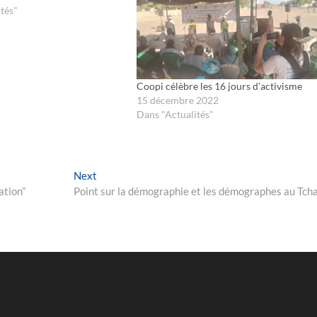
tés"
Coopi célèbre les 16 jours d’activisme
15 décembre 2022
Dans "Actualités"
Next
Next
post:
ation”
Point sur la démographie et les démographes au Tch