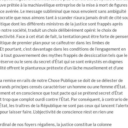
rouve prêtée à la machiavélique entreprise de la mise à mort de figures
ce avérée. Le message subliminal que nous envoient sans ambiguïté
cratie que nous aimons tant à scander n’aura jamais droit de cité so
litique dont les différents ministres de la justice sont frappés après
e notre société, traduit un choix délibérément opéré: le choix de
jectivité. Face à cet état de fait, la tentation peut être forte de pense
itique de premier plan pour se calfeutrer dans les limbes de
. Et pourtant, c’est davantage dans les conditions de l’engagement en
tion à tout gouvernement des mythes frappés de dessiccation tels que le
 réserve ou le sens du secret d’État qui se sont enkystés en dogmes
alité offrent le plantureux prétexte d’un lâche musellement et d’une
 remise en rails de notre Chose Publique se doit de se délester de
grands principes censés caractériser un homme ou une femme d’État.
ement et en conscience que tout pacte qui se prétend secret d’État
t trop que complot ourdi contre l’État. Par conséquent, à contrario de
tat, les traîtres de la République ne sont pas ceux qui lancent l’alert
our laisser faire. L’objectivité de conscience n’est en rien une
rdinal de nos foyers régaliens, la justice constitue la colonne