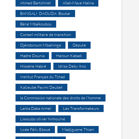
Ahmed Bartchiret
Allah-Maye Halina
BANGALI DAOUDA Boukar
Béral Mbaïkoubou
Conseil militaire de transition
Djéndoroum Mbaïninga
Député
Hadre Dounia
Haroun Kabadi
Hissène Habré
Idriss Déby Itno
Institut Français du Tchad
Kalzeubé Payimi Deubet
la Commission nationale des droits de l’homme
Lanka Daba Armel
Les Transformateurs
Lissoubo olivier hinhoulné.
lycée Félix Eboué
Madjiguene Thiam