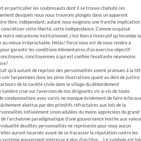
et en particulier les soubresauts dont il se trouve chahuté ces
chement desquels nous nous trouvons plongés dans un apparent
ire libre, indépendant; autant nous exigeons une franche implication
de concrétiser cette liberté, cette indépendance. Comme esquissé
e notre mécanisme institutionnel, c’est bien à l’exécutif qu’incombe la
re au mieux irréprochable. Hélas! Force nous est de nous rendre à
ce pour garantir les conditions élémentaires d’un exercice objectif
s concitoyens, concitoyennes à qui est confiée l’exaltante néanmoins
dire?
rtuit qu’à autant de reprises des personnalités soient promues à la tê
oir harponnées dans les pires illustrations quant au déni de justice
cteurs de la société civile dans le sillage du débordement
lumière crue sur l’aversion de nos dirigeants vis-à-vis de toute
e de condamnations avec sursis ne manque évidement de faire écho au
chement abattus par des primitifs réfractaires aux lois de la
sonnalités initialement sinon adulées du moins appréciées du grand
es de l’archaïsme paradigmatique d’une gouvernance hostile aux valeu
ndividualité desdites personnalités ne représente pour nous aucun
u’elles auront incarnés avant de se fracasser la réputation contre les
 système gouvernant intéresse à plus d’un titre…. Le symbole est loi