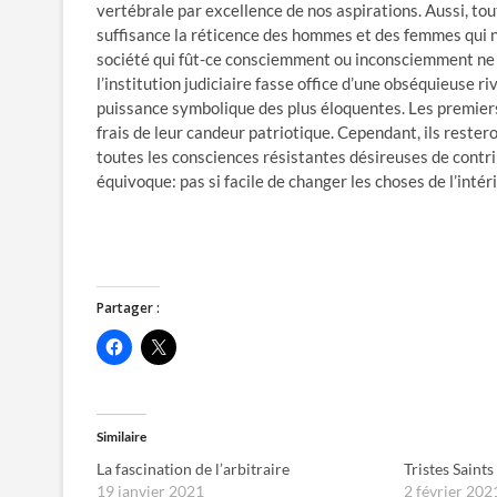
vertébrale par excellence de nos aspirations. Aussi, to
suffisance la réticence des hommes et des femmes qui no
société qui fût-ce consciemment ou inconsciemment ne 
l’institution judiciaire fasse office d’une obséquieuse r
puissance symbolique des plus éloquentes. Les premiers 
frais de leur candeur patriotique. Cependant, ils restero
toutes les consciences résistantes désireuses de contri
équivoque: pas si facile de changer les choses de l’intér
Partager :
C
C
l
l
i
i
q
q
u
u
e
e
z
r
Similaire
p
p
o
o
La fascination de l’arbitraire
Tristes Saints
u
u
r
r
19 janvier 2021
2 février 202