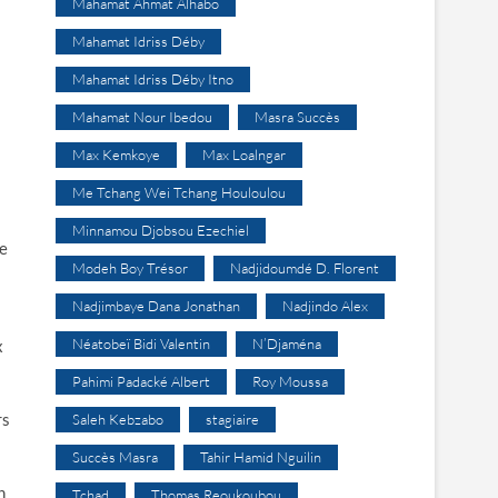
Mahamat Ahmat Alhabo
Mahamat Idriss Déby
Mahamat Idriss Déby Itno
Mahamat Nour Ibedou
Masra Succès
Max Kemkoye
Max Loalngar
Me Tchang Wei Tchang Houloulou
Minnamou Djobsou Ezechiel
te
Modeh Boy Trésor
Nadjidoumdé D. Florent
Nadjimbaye Dana Jonathan
Nadjindo Alex
Néatobeï Bidi Valentin
N’Djaména
x
Pahimi Padacké Albert
Roy Moussa
rs
Saleh Kebzabo
stagiaire
Succès Masra
Tahir Hamid Nguilin
n
Tchad
Thomas Reoukoubou