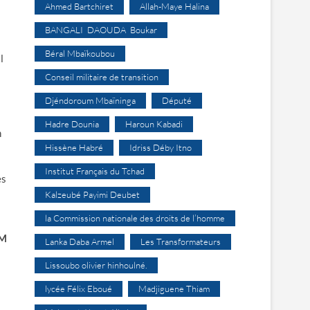
Ahmed Bartchiret
Allah-Maye Halina
BANGALI DAOUDA Boukar
Béral Mbaïkoubou
l
Conseil militaire de transition
Djéndoroum Mbaïninga
Député
Hadre Dounia
Haroun Kabadi
n
Hissène Habré
Idriss Déby Itno
Institut Français du Tchad
es
Kalzeubé Payimi Deubet
la Commission nationale des droits de l’homme
M
Lanka Daba Armel
Les Transformateurs
Lissoubo olivier hinhoulné.
lycée Félix Eboué
Madjiguene Thiam