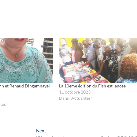
nn et Renaud Dingamnayel
La 10ème édition du Fish est lancée
11 octobre 2023
Dans "Actualités"
tés"
Next
Next
post: