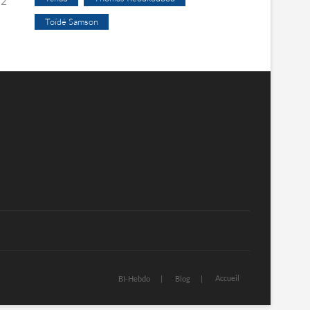
22
Toïdé Samson
Accueil
BI-Hebdo
Blog