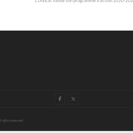
L’Unocat valide son programme d’action 2020-20
facebook
twitter
l right reserved