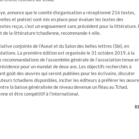
ye, annonce que le comité d’organisation a réceptionné 216 textes,
elles et poésie) sont mis en place pour évaluer les textes des
xtes reçus, c’est un engouement sans précédent pour la littérature. I
 de la littérature tchadienne, recommande-t-elle.
iative conjointe de l’Aseat et du Salon des belles lettres (Sbl), en
ations. La première édition est organisée le 31 octobre 2019, à la
es recommandations de l’assemblée générale de l’association tenue e
présidence pour un mandat de deux ans. Les objectifs recherchés à
nt goût des œuvres qui seront publiées pour les écrivains, discuter
auteurs tchadiens disponibles, inciter les éditeurs à préférer les œuvr
ontre la baisse généralisée de niveau devenue un fléau au Tchad,
nne et être compétitif à l’international.
R