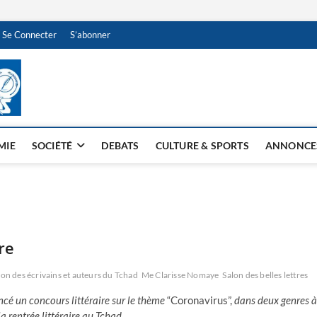
Se Connecter
S’abonner
NDJAMENA HEBDO
BI-HEBDO
MIE
SOCIÉTÉ
DEBATS
CULTURE & SPORTS
ANNONCE
re
ion des écrivains et auteurs du Tchad
Me Clarisse Nomaye
Salon des belles lettres
ancé un concours littéraire sur le thème
“Coronavirus”,
dans deux genres à
la rentrée littéraire au Tchad.