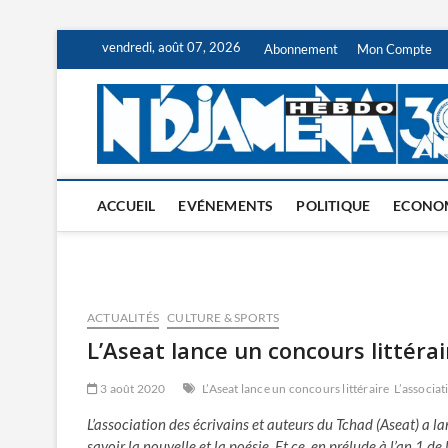
Skip
vendredi, août 07, 2026
Abonnement
Mon Compte
to
content
ACCUEIL
EVÉNEMENTS
POLITIQUE
ECONO
ACTUALITÉS
CULTURE & SPORTS
L’Aseat lance un concours littérai
3 août 2020
L’Aseat lance un concours littéraire
L’associat
L’association des écrivains et auteurs du Tchad (Aseat) a l
savoir la nouvelle et la poésie. Et ce, en prélude à l’an 1 de 