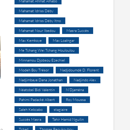
Mahamat Ahmat Alhabo
Mahamat Idriss Déby
Mahamat Idriss Déby Itno
Mahamat Nour Ibedou
Masra Succès
Max Kemkoye
Max Loalngar
Me Tchang Wei Tchang Houloulou
Minnamou Djobsou Ezechiel
Modeh Boy Trésor
Nadjidoumdé D. Florent
Nadjimbaye Dana Jonathan
Nadjindo Alex
Néatobeï Bidi Valentin
N’Djaména
Pahimi Padacké Albert
Roy Moussa
Saleh Kebzabo
stagiaire
Succès Masra
Tahir Hamid Nguilin
Tchad
Thomas Reoukoubou