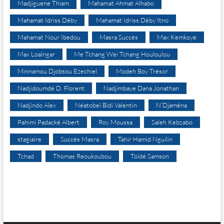
Madjiguene Thiam
Mahamat Ahmat Alhabo
Mahamat Idriss Déby
Mahamat Idriss Déby Itno
Mahamat Nour Ibedou
Masra Succès
Max Kemkoye
Max Loalngar
Me Tchang Wei Tchang Houloulou
Minnamou Djobsou Ezechiel
Modeh Boy Trésor
Nadjidoumdé D. Florent
Nadjimbaye Dana Jonathan
Nadjindo Alex
Néatobeï Bidi Valentin
N’Djaména
Pahimi Padacké Albert
Roy Moussa
Saleh Kebzabo
stagiaire
Succès Masra
Tahir Hamid Nguilin
Tchad
Thomas Reoukoubou
Toïdé Samson