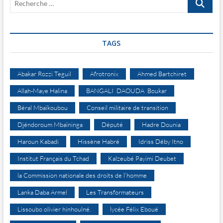
…
TAGS
Abakar Rozzi Teguil
Afrotronix
Ahmed Bartchiret
Allah-Maye Halina
BANGALI DAOUDA Boukar
Béral Mbaïkoubou
Conseil militaire de transition
Djéndoroum Mbaïninga
Député
Hadre Dounia
Haroun Kabadi
Hissène Habré
Idriss Déby Itno
Institut Français du Tchad
Kalzeubé Payimi Deubet
la Commission nationale des droits de l’homme
Lanka Daba Armel
Les Transformateurs
Lissoubo olivier hinhoulné.
lycée Félix Eboué