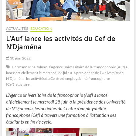
ACTUALITÉS
EDUCATION
L’Auf lance les activités du Cef de
N’Djaména
30 juin 2022
Hermann Mbaïtolnan
L’Agence universitaire de la francophonie (Auf) a
lancé officiellement le mercredi 28 juin à la présidence de l’Université de
N’Djaména
les activités du Centre d’employabilité francophone
(Cef)
stagiaire
L’Agence universitaire de la francophonie (Auf) a lancé
officiellement le mercredi 28 juin à la présidence de l’Université
de N’Djaména, les activités du Centre d’employabilité
francophone (Cef) à travers une formation à l’attention des
étudiants en fin de cycle.