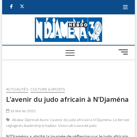
Skip
facebook
twitter
to
content
NDJAM
BI-HEBDO
HEBD
M
e
n
u
B
u
ACTUALITÉS
CULTURE & SPORTS
t
L’avenir du judo africain à N’Djaména
t
o
16 février 2021
n
Abakar Djermah Aumi
L’avenir du judo africain à N’Djaména
Le dernier
réglage du leadership tchadien
Union africaine de judo
N’Djaména a abrité la journée de réflexion sur le judo africain