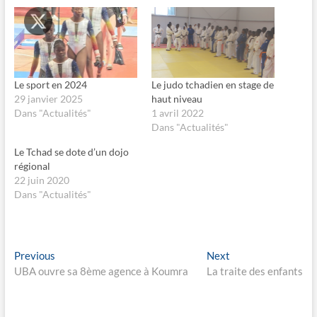
o
o
u
u
r
r
p
p
a
a
r
r
t
t
a
a
g
g
Le sport en 2024
Le judo tchadien en stage de
e
e
29 janvier 2025
haut niveau
r
r
s
s
Dans "Actualités"
1 avril 2022
u
u
Dans "Actualités"
r
r
F
X
a
(
Le Tchad se dote d’un dojo
c
o
e
u
régional
b
v
22 juin 2020
o
r
o
e
Dans "Actualités"
k
d
(
a
o
n
u
s
v
u
r
n
Navigation
Previous
Next
Previous
Next
e
e
d
n
post:
post:
UBA ouvre sa 8ème agence à Koumra
La traite des enfants
de
a
o
n
u
s
v
l’article
u
e
n
l