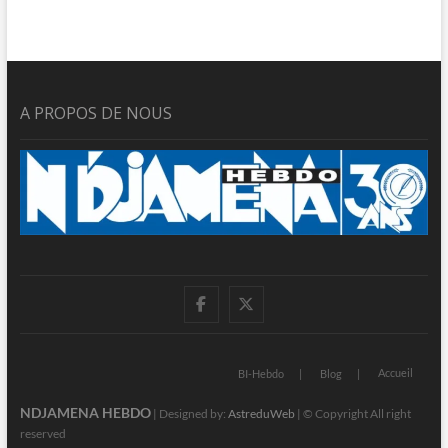
A PROPOS DE NOUS
facebook
twitter
Accueil
BI-Hebdo
Blog
NDJAMENA HEBDO
| Designed by:
AstreduWeb
| © Copyright All right
reserved