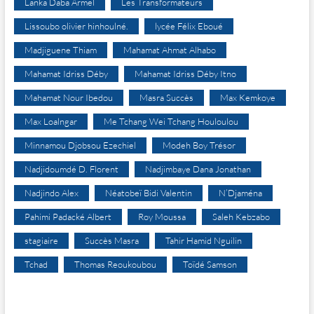
Lanka Daba Armel
Les Transformateurs
Lissoubo olivier hinhoulné.
lycée Félix Eboué
Madjiguene Thiam
Mahamat Ahmat Alhabo
Mahamat Idriss Déby
Mahamat Idriss Déby Itno
Mahamat Nour Ibedou
Masra Succès
Max Kemkoye
Max Loalngar
Me Tchang Wei Tchang Houloulou
Minnamou Djobsou Ezechiel
Modeh Boy Trésor
Nadjidoumdé D. Florent
Nadjimbaye Dana Jonathan
Nadjindo Alex
Néatobeï Bidi Valentin
N’Djaména
Pahimi Padacké Albert
Roy Moussa
Saleh Kebzabo
stagiaire
Succès Masra
Tahir Hamid Nguilin
Tchad
Thomas Reoukoubou
Toïdé Samson