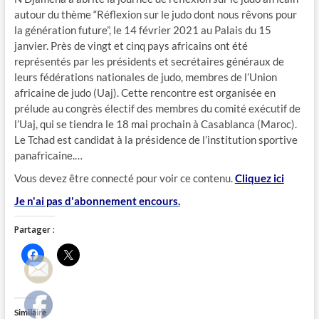
autour du thème “Réflexion sur le judo dont nous rêvons pour
la génération future”, le 14 février 2021 au Palais du 15
janvier. Près de vingt et cinq pays africains ont été
représentés par les présidents et secrétaires généraux de
leurs fédérations nationales de judo, membres de l’Union
africaine de judo (Uaj). Cette rencontre est organisée en
prélude au congrès électif des membres du comité exécutif de
l’Uaj, qui se tiendra le 18 mai prochain à Casablanca (Maroc).
Le Tchad est candidat à la présidence de l’institution sportive
panafricaine.…
Vous devez être connecté pour voir ce contenu.
Cliquez ici
Je n'ai pas d'abonnement encours.
Partager :
C
C
l
l
i
i
q
q
u
u
e
e
z
r
Similaire
p
p