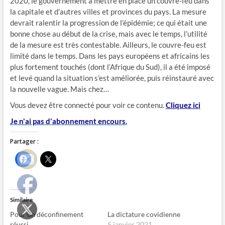
2020, le gouvernement à mettre en place un couvre-feu dans
la capitale et d’autres villes et provinces du pays. La mesure
devrait ralentir la progression de l’épidémie; ce qui était une
bonne chose au début de la crise, mais avec le temps, l’utilité
de la mesure est très contestable. Ailleurs, le couvre-feu est
limité dans le temps. Dans les pays européens et africains les
plus fortement touchés (dont l’Afrique du Sud), il a été imposé
et levé quand la situation s’est améliorée, puis réinstauré avec
la nouvelle vague. Mais chez…
Vous devez être connecté pour voir ce contenu.
Cliquez ici
Je n'ai pas d'abonnement encours.
Partager :
C
C
l
l
i
i
q
q
u
u
e
e
z
r
Similaire
p
p
o
o
Pour un déconfinement
La dictature covidienne
u
u
r
r
réussi
5 janvier 2021