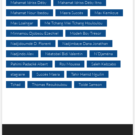
Mahamat Idriss Déby
Mahamat Idriss Déby Itno
Mahamat Nour Ibedou
Masra Succès
Max Kemkoye
Max Loalngar
Me Tchang Wei Tchang Houloulou
Minnamou Djobsou Ezechiel
Modeh Boy Trésor
Nadjidoumdé D. Florent
Nadjimbaye Dana Jonathan
Nadjindo Alex
Néatobeï Bidi Valentin
N’Djaména
Pahimi Padacké Albert
Roy Moussa
Saleh Kebzabo
stagiaire
Succès Masra
Tahir Hamid Nguilin
Tchad
Thomas Reoukoubou
Toïdé Samson