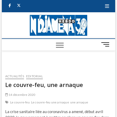
Skip
facebook
twitter
to
content
NDJAM
BI-HEBDO
HEBD
M
e
n
u
B
u
ACTUALITÉS
EDITORIAL
t
Le couvre-feu, une arnaque
t
o
14 décembre 2020
n
Le couvre-feu
Le couvre-feu une arnaque
une arnaque
La crise sanitaire liée au coronavirus a amené, début avril