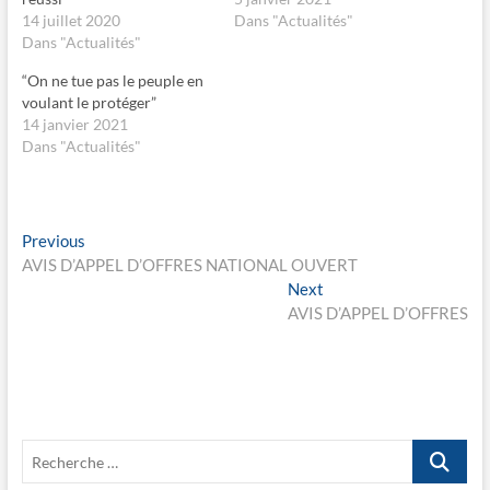
p
p
14 juillet 2020
Dans "Actualités"
a
a
r
r
Dans "Actualités"
t
t
a
a
“On ne tue pas le peuple en
g
g
e
e
voulant le protéger”
r
r
s
s
14 janvier 2021
u
u
Dans "Actualités"
r
r
F
X
a
(
c
o
e
u
b
v
Navigation
o
r
Previous
Previous
o
e
post:
AVIS D’APPEL D’OFFRES NATIONAL OUVERT
k
d
de
(
a
Next
Next
o
n
l’article
u
s
post:
AVIS D’APPEL D’OFFRES
v
u
r
n
e
e
d
n
a
o
n
u
s
v
u
e
n
l
e
l
Recherche
n
e
…
o
f