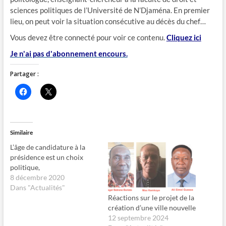
sciences politiques de l’Université de N’Djaména. En premier
lieu, on peut voir la situation consécutive au décès du chef…
Vous devez être connecté pour voir ce contenu.
Cliquez ici
Je n'ai pas d'abonnement encours.
Partager :
C
C
l
l
i
i
q
q
u
u
e
e
z
r
Similaire
p
p
o
o
L’âge de candidature à la
u
u
r
r
présidence est un choix
p
p
politique,
a
a
r
r
8 décembre 2020
t
t
Dans "Actualités"
a
a
g
g
Réactions sur le projet de la
e
e
création d’une ville nouvelle
r
r
s
s
12 septembre 2024
u
u