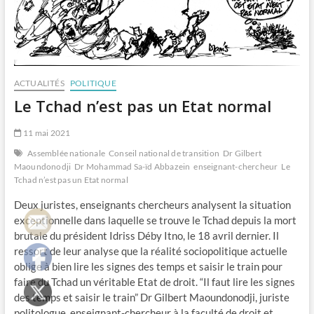
ACTUALITÉS
POLITIQUE
Le Tchad n’est pas un Etat normal
11 mai 2021
Assemblée nationale
Conseil national de transition
Dr Gilbert
Maoundonodji
Dr Mohammad Sa-ïd Abbazein
enseignant-chercheur
Le
Tchad n’est pas un Etat normal
Deux juristes, enseignants chercheurs analysent la situation
exceptionnelle dans laquelle se trouve le Tchad depuis la mort
brutale du président Idriss Déby Itno, le 18 avril dernier. Il
ressort de leur analyse que la réalité sociopolitique actuelle
oblige à bien lire les signes des temps et saisir le train pour
faire du Tchad un véritable Etat de droit. “Il faut lire les signes
des temps et saisir le train” Dr Gilbert Maoundonodji, juriste
politologue, enseignant-chercheur à la faculté de droit et