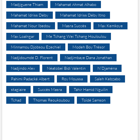
Madjiguene Thiam
Mahamat Ahmat Alhabo
Mahamat Idriss Déby
Mahamat Idriss Déby Itno
Mahamat Nour Ibedou
Masra Succès
Max Kemkoye
Max Loalngar
Me Tchang Wei Tchang Houloulou
Minnamou Djobsou Ezechiel
Modeh Boy Trésor
Nadjidoumdé D. Florent
Nadjimbaye Dana Jonathan
Nadjindo Alex
Néatobeï Bidi Valentin
N’Djaména
Pahimi Padacké Albert
Roy Moussa
Saleh Kebzabo
stagiaire
Succès Masra
Tahir Hamid Nguilin
Tchad
Thomas Reoukoubou
Toïdé Samson