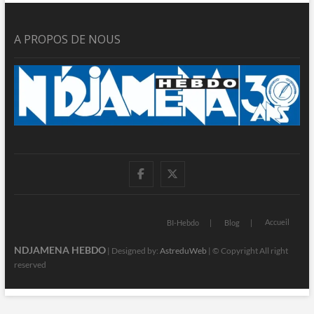
A PROPOS DE NOUS
facebook
twitter
Accueil
BI-Hebdo
Blog
NDJAMENA HEBDO
| Designed by:
AstreduWeb
| © Copyright All right
reserved