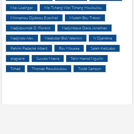
Max Loalngar
Me Tchang Wei Tchang Houloulou
Minnamou Djobsou Ezechiel
Modeh Boy Trésor
Nadjidoumdé D. Florent
Nadjimbaye Dana Jonathan
Nadjindo Alex
Néatobeï Bidi Valentin
N’Djaména
Pahimi Padacké Albert
Roy Moussa
Saleh Kebzabo
stagiaire
Succès Masra
Tahir Hamid Nguilin
Tchad
Thomas Reoukoubou
Toïdé Samson
A PROPOS DE NOUS