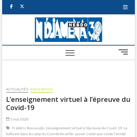
Skip
facebook
twitter
to
content
NDJAM
BI-HEBDO
HEBD
M
e
n
u
B
u
ACTUALITÉS
EDUCATION
t
L’enseignement virtuel à l’épreuve du
t
Covid-19
o
n
5 mai 2020
Frédéric Reounodji
L’enseignement virtuel à l’épreuve du Covid-19
La
balle est dans le camp du Comité de veille
sauver coûte que coûte l’année