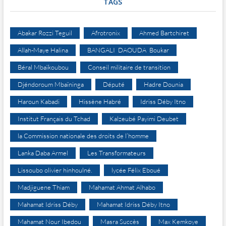
TAGS
Abakar Rozzi Teguil
Afrotronix
Ahmed Bartchiret
Allah-Maye Halina
BANGALI DAOUDA Boukar
Béral Mbaïkoubou
Conseil militaire de transition
Djéndoroum Mbaïninga
Député
Hadre Dounia
Haroun Kabadi
Hissène Habré
Idriss Déby Itno
Institut Français du Tchad
Kalzeubé Payimi Deubet
la Commission nationale des droits de l’homme
Lanka Daba Armel
Les Transformateurs
Lissoubo olivier hinhoulné.
lycée Félix Eboué
Madjiguene Thiam
Mahamat Ahmat Alhabo
Mahamat Idriss Déby
Mahamat Idriss Déby Itno
Mahamat Nour Ibedou
Masra Succès
Max Kemkoye