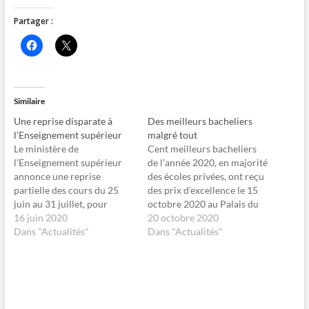
Partager :
C
C
l
l
i
i
q
q
u
u
e
e
z
r
Similaire
p
p
o
o
Une reprise disparate à
Des meilleurs bacheliers
u
u
r
r
l’Enseignement supérieur
malgré tout
p
p
Le ministère de
Cent meilleurs bacheliers
a
a
r
r
l’Enseignement supérieur
de l’année 2020, en majorité
t
t
annonce une reprise
des écoles privées, ont reçu
a
a
g
g
partielle des cours du 25
des prix d’excellence le 15
e
e
juin au 31 juillet, pour
octobre 2020 au Palais du
r
r
s
s
permettre à certaines
16 juin 2020
15 janvier. Des visages
20 octobre 2020
u
u
facultés retardataires de
Dans "Actualités"
r
r
rayonnants, mais qui
Dans "Actualités"
F
X
rattraper leurs
cachent mal le stress des
a
(
c
o
programmes. A situation
lauréats habillés en tenue
e
u
exceptionnelle, solution
scolaire ou de ville. On se
b
v
o
r
exceptionnelle. C’est par ces
croirait au premier jour
o
e
termes que le président du
du…
k
d