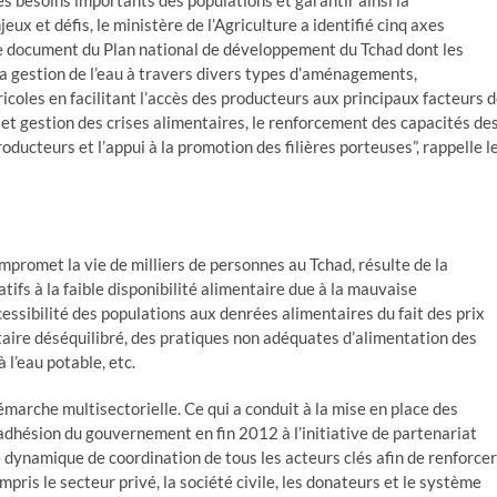
 les besoins importants des populations et garantir ainsi la
ux et défis, le ministère de l’Agriculture a identifié cinq axes
 le document du Plan national de développement du Tchad dont les
 la gestion de l’eau à travers divers types d’aménagements,
gricoles en facilitant l’accès des producteurs aux principaux facteurs 
 et gestion des crises alimentaires, le renforcement des capacités de
ducteurs et l’appui à la promotion des filières porteuses”, rappelle l
compromet la vie de milliers de personnes au Tchad, résulte de la
ifs à la faible disponibilité alimentaire due à la mauvaise
essibilité des populations aux denrées alimentaires du fait des prix
taire déséquilibré, des pratiques non adéquates d’alimentation des
 l’eau potable, etc.
émarche multisectorielle. Ce qui a conduit à la mise en place des
’adhésion du gouvernement en fin 2012 à l’initiative de partenariat
 dynamique de coordination de tous les acteurs clés afin de renforcer
mpris le secteur privé, la société civile, les donateurs et le système