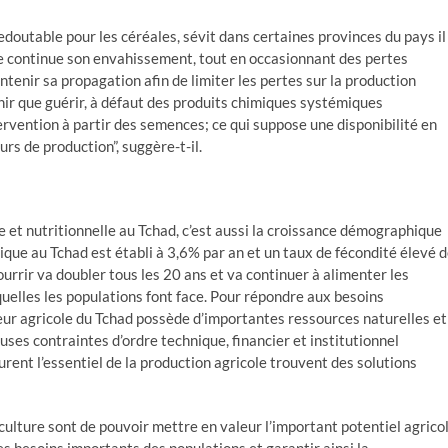
redoutable pour les céréales, sévit dans certaines provinces du pays il
lle continue son envahissement, tout en occasionnant des pertes
ontenir sa propagation afin de limiter les pertes sur la production
enir que guérir, à défaut des produits chimiques systémiques
ntervention à partir des semences; ce qui suppose une disponibilité en
rs de production”, suggère-t-il.
 et nutritionnelle au Tchad, c’est aussi la croissance démographique
que au Tchad est établi à 3,6% par an et un taux de fécondité élevé 
ourrir va doubler tous les 20 ans et va continuer à alimenter les
quelles les populations font face. Pour répondre aux besoins
eur agricole du Tchad possède d’importantes ressources naturelles et
s contraintes d’ordre technique, financier et institutionnel
urent l’essentiel de la production agricole trouvent des solutions
culture sont de pouvoir mettre en valeur l’important potentiel agrico