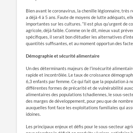
Bien avant le coronavirus, la chenille légionnaire, très 
a déjà 4 à 5 ans. Faute de moyens de lutte adéquats, e
importantes sur les cultures. “Il est plus qu’urgent de c
agricole, déjà faible. Comme on le dit, mieux vaut prév
spécifiques, il serait bon d’étudier les alternatives d’i
quantités suffisantes, et au moment opportun des facteu
Démographie et sécurité alimentaire
Un des déterminants majeurs de l’insécurité alimentaire
rapide et incontrôlée. Le taux de croissance démographi
6,3 enfants par femme. Ce qui fait que la population à n
différentes formes de précarité et de vulnérabilité aux
alimentaires des populations tchadiennes, le sous-sect
des marges de développement, pour peu que de nombreuse
auxquelles font face les exploitations familiales qui ass
idoines.
Les principaux enjeux et défis pour le sous-secteur agri