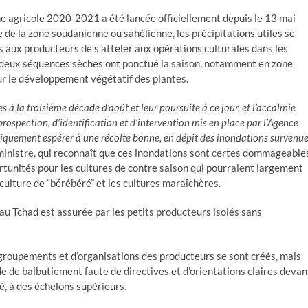
ne agricole 2020-2021 a été lancée officiellement depuis le 13 mai
e de la zone soudanienne ou sahélienne, les précipitations utiles se
is aux producteurs de s’atteler aux opérations culturales dans les
, deux séquences sèches ont ponctué la saison, notamment en zone
r le développement végétatif des plantes.
s à la troisième décade d’août et leur poursuite à ce jour, et l’accalmie
prospection, d’identification et d’intervention mis en place par l’Agence
giquement espérer à une récolte bonne, en dépit des inondations survenue
inistre, qui reconnaît que ces inondations sont certes dommageable
ortunités pour les cultures de contre saison qui pourraient largement
ulture de “bérébéré” et les cultures maraîchères.
au Tchad est assurée par les petits producteurs isolés sans
e groupements et d’organisations des producteurs se sont créés, mais
 de balbutiement faute de directives et d’orientations claires devan
é, à des échelons supérieurs.