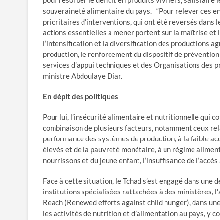
pour résorber le déficit en produits vivriers, satisfaire
souveraineté alimentaire du pays. “Pour relever ces enje
prioritaires d’interventions, qui ont été reversés dans
actions essentielles à mener portent sur la maîtrise et
l’intensification et la diversification des productions a
production, le renforcement du dispositif de prévention
services d’appui techniques et des Organisations des pro
ministre Abdoulaye Diar.
En dépit des politiques
Pour lui, l’insécurité alimentaire et nutritionnelle qui 
combinaison de plusieurs facteurs, notamment ceux relat
performance des systèmes de production, à la faible acc
élevés et de la pauvreté monétaire, à un régime alimen
nourrissons et du jeune enfant, l’insuffisance de l’accès à
Face à cette situation, le Tchad s’est engagé dans une d
institutions spécialisées rattachées à des ministères, l
Reach (Renewed efforts against child hunger), dans une
les activités de nutrition et d’alimentation au pays, y co