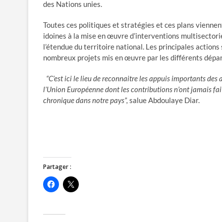
des Nations unies.
Toutes ces politiques et stratégies et ces plans vienn
idoines à la mise en œuvre d’interventions multisectorie
l’étendue du territoire national. Les principales action
nombreux projets mis en œuvre par les différents dépa
“C’est ici le lieu de reconnaitre les appuis importants d
l’Union Européenne dont les contributions n’ont jamais fait
chronique dans notre pays”,
salue Abdoulaye Diar.
Partager :
C
C
l
l
i
i
q
q
u
u
e
e
z
r