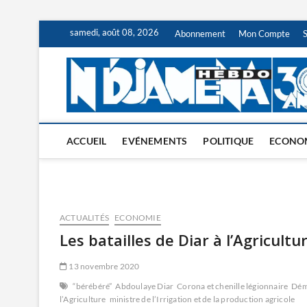
Skip
samedi, août 08, 2026
Abonnement
Mon Compte
to
content
ACCUEIL
EVÉNEMENTS
POLITIQUE
ECONO
ACTUALITÉS
ECONOMIE
Les batailles de Diar à l’Agricultu
13 novembre 2020
“bérébéré”
Abdoulaye Diar
Corona et chenille légionnaire
Démo
l’Agriculture
ministre de l’Irrigation et de la production agricole