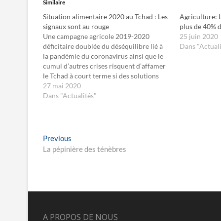
Similaire
p
p
o
o
Situation alimentaire 2020 au Tchad : Les
Agriculture:
u
u
r
r
signaux sont au rouge
plus de 40% d
p
p
Une campagne agricole 2019-2020
25 juin 2020
a
a
r
r
déficitaire doublée du déséquilibre lié à
Dans "Actuali
t
t
la pandémie du coronavirus ainsi que le
a
a
g
g
cumul d’autres crises risquent d’affamer
e
e
le Tchad à court terme si des solutions
r
r
s
s
appropriées ne sont pas trouvées à
27 mai 2020
u
u
temps. Le Tchad court le risque d’une
Dans "Actualités"
r
r
F
X
situation agricole et alimentaire 2020
a
(
c
o
catastrophique à…
e
u
b
v
o
r
Navigation
Previous
Previous
o
e
k
d
post:
La pépinière des ténèbres
de
(
a
o
n
u
s
l’article
v
u
r
n
e
e
d
n
a
o
n
u
s
v
A PROPOS DE NOUS
u
e