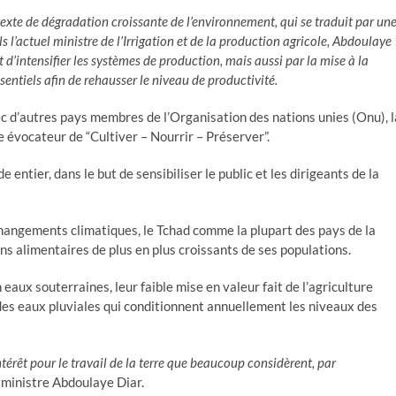
texte de dégradation croissante de l’environnement, qui se traduit par un
els l’actuel ministre de l’Irrigation et de la production agricole, Abdoulaye
intensifier les systèmes de production, mais aussi par la mise à la
entiels afin de rehausser le niveau de productivité.
ec d’autres pays membres de l’Organisation des nations unies (Onu), l
 évocateur de “Cultiver – Nourrir – Préserver”.
ntier, dans le but de sensibiliser le public et les dirigeants de la
angements climatiques, le Tchad comme la plupart des pays de la
oins alimentaires de plus en plus croissants de ses populations.
aux souterraines, leur faible mise en valeur fait de l’agriculture
des eaux pluviales qui conditionnent annuellement les niveaux des
érêt pour le travail de la terre que beaucoup considèrent, par
 ministre Abdoulaye Diar.