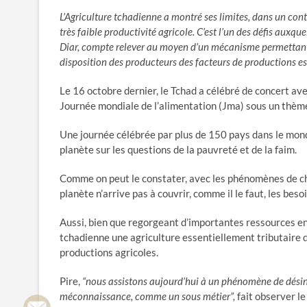
L’Agriculture tchadienne a montré ses limites, dans un con
très faible productivité agricole. C’est l’un des défis auxqu
Diar, compte relever au moyen d’un mécanisme permettant d’
disposition des producteurs des facteurs de productions ess
Le 16 octobre dernier, le Tchad a célébré de concert av
Journée mondiale de l’alimentation (Jma) sous un thème
Une journée célébrée par plus de 150 pays dans le monde e
planète sur les questions de la pauvreté et de la faim.
Comme on peut le constater, avec les phénomènes de ch
planète n’arrive pas à couvrir, comme il le faut, les bes
Aussi, bien que regorgeant d’importantes ressources en e
tchadienne une agriculture essentiellement tributaire 
productions agricoles.
Pire,
“nous assistons aujourd’hui à un phénomène de désint
méconnaissance, comme un sous métier”,
fait observer le