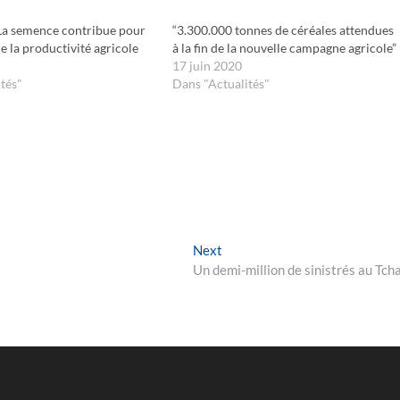
 La semence contribue pour
“3.300.000 tonnes de céréales attendues
e la productivité agricole
à la fin de la nouvelle campagne agricole”
17 juin 2020
tés"
Dans "Actualités"
Next
Next
post:
Un demi-million de sinistrés au Tch