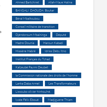
Ahmed Bartchiret
Allah-Maye Halina
e
BANGALI DAOUDA Boukar
Béral Mbaïkoubou
Conseil militaire de transition
a
Djéndoroum Mbaïninga
Député
Hadre Dounia
Haroun Kabadi
Hissène Habré
Idriss Déby Itno
Institut Français du Tchad
Kalzeubé Payimi Deubet
la Commission nationale des droits de l’homme
Lanka Daba Armel
Les Transformateurs
Lissoubo olivier hinhoulné.
lycée Félix Eboué
Madjiguene Thiam