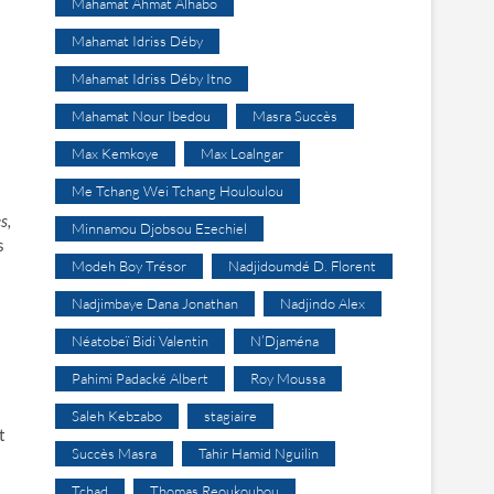
Mahamat Ahmat Alhabo
Mahamat Idriss Déby
Mahamat Idriss Déby Itno
Mahamat Nour Ibedou
Masra Succès
Max Kemkoye
Max Loalngar
Me Tchang Wei Tchang Houloulou
s,
Minnamou Djobsou Ezechiel
s
Modeh Boy Trésor
Nadjidoumdé D. Florent
Nadjimbaye Dana Jonathan
Nadjindo Alex
Néatobeï Bidi Valentin
N’Djaména
Pahimi Padacké Albert
Roy Moussa
Saleh Kebzabo
stagiaire
t
Succès Masra
Tahir Hamid Nguilin
Tchad
Thomas Reoukoubou