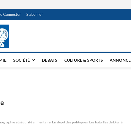
Se Connecter
S’abonner
NDJAMENA HEBDO
BI-HEBDO
MIE
SOCIÉTÉ
DEBATS
CULTURE & SPORTS
ANNONCE
re
graphie et sécurité alimentaire
En dépit des politiques
Les batailles de Diar à