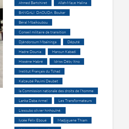
Ahmed Bartchiret
Allah-Maye Halina
BANGALI DAOUDA Boukar
Béral Mbaïkoubou
Conseil militaire de transition
Djéndoroum Mbaïninga
Député
Hadre Dounia
Haroun Kabadi
Hissène Habré
Idriss Déby Itno
Institut Français du Tchad
Kalzeubé Payimi Deubet
la Commission nationale des droits de l’homme
Lanka Daba Armel
Les Transformateurs
Lissoubo olivier hinhoulné.
lycée Félix Eboué
Madjiguene Thiam