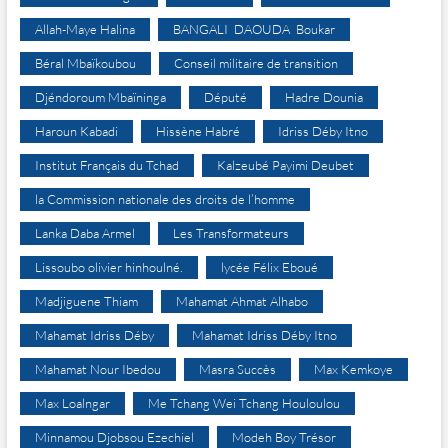
Allah-Maye Halina
BANGALI DAOUDA Boukar
Béral Mbaïkoubou
Conseil militaire de transition
Djéndoroum Mbaïninga
Député
Hadre Dounia
Haroun Kabadi
Hissène Habré
Idriss Déby Itno
Institut Français du Tchad
Kalzeubé Payimi Deubet
la Commission nationale des droits de l’homme
Lanka Daba Armel
Les Transformateurs
Lissoubo olivier hinhoulné.
lycée Félix Eboué
Madjiguene Thiam
Mahamat Ahmat Alhabo
Mahamat Idriss Déby
Mahamat Idriss Déby Itno
Mahamat Nour Ibedou
Masra Succès
Max Kemkoye
Max Loalngar
Me Tchang Wei Tchang Houloulou
Minnamou Djobsou Ezechiel
Modeh Boy Trésor