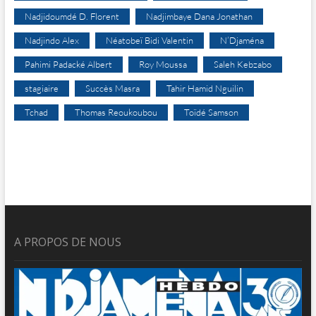
Nadjidoumdé D. Florent
Nadjimbaye Dana Jonathan
Nadjindo Alex
Néatobeï Bidi Valentin
N’Djaména
Pahimi Padacké Albert
Roy Moussa
Saleh Kebzabo
stagiaire
Succès Masra
Tahir Hamid Nguilin
Tchad
Thomas Reoukoubou
Toïdé Samson
A PROPOS DE NOUS