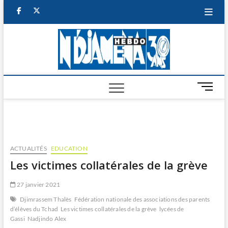
Skip
facebook
twitter
to
content
NDJAM
BI-HEBDO
HEBD
M
e
n
u
B
u
ACTUALITÉS
EDUCATION
t
Les victimes collatérales de la grève
t
o
27 janvier 2021
n
Djimrassem Thalès
Fédération nationale des associations des parents
d’élèves du Tchad
Les victimes collatérales de la grève
lycées de
Gassi
Nadjindo Alex