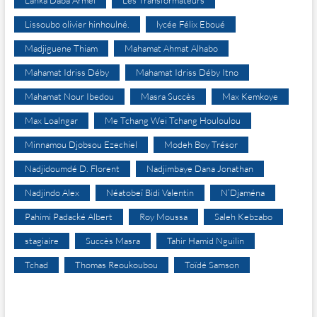
Lissoubo olivier hinhoulné.
lycée Félix Eboué
Madjiguene Thiam
Mahamat Ahmat Alhabo
Mahamat Idriss Déby
Mahamat Idriss Déby Itno
Mahamat Nour Ibedou
Masra Succès
Max Kemkoye
Max Loalngar
Me Tchang Wei Tchang Houloulou
Minnamou Djobsou Ezechiel
Modeh Boy Trésor
Nadjidoumdé D. Florent
Nadjimbaye Dana Jonathan
Nadjindo Alex
Néatobeï Bidi Valentin
N’Djaména
Pahimi Padacké Albert
Roy Moussa
Saleh Kebzabo
stagiaire
Succès Masra
Tahir Hamid Nguilin
Tchad
Thomas Reoukoubou
Toïdé Samson