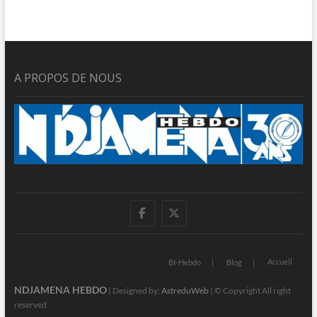
A PROPOS DE NOUS
facebook
twitter
Accueil
BI-Hebdo
Blog
NDJAMENA HEBDO
| Designed by:
AstreduWeb
| © Copyright All right
reserved