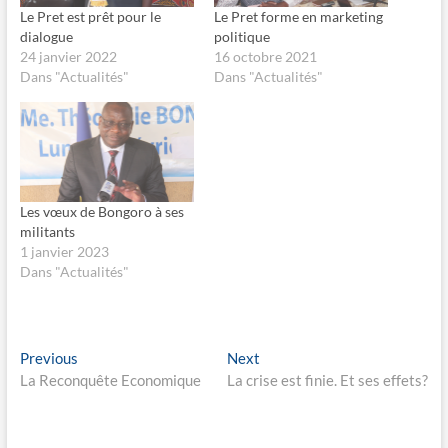
g
g
Le Pret est prêt pour le
Le Pret forme en marketing
e
e
dialogue
politique
r
r
s
s
24 janvier 2022
16 octobre 2021
u
u
Dans "Actualités"
Dans "Actualités"
r
r
F
X
a
(
c
o
e
u
b
v
o
r
o
e
k
d
(
a
o
n
Les vœux de Bongoro à ses
u
s
militants
v
u
r
n
1 janvier 2023
e
e
Dans "Actualités"
d
n
a
o
n
u
s
v
u
e
n
l
e
l
Navigation
Previous
Next
Previous
Next
n
e
o
f
post:
post:
La Reconquête Economique
La crise est finie. Et ses effets?
de
u
e
v
n
e
ê
l’article
l
t
l
r