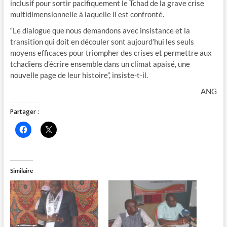
inclusif pour sortir pacifiquement le Tchad de la grave crise
multidimensionnelle à laquelle il est confronté.
“Le dialogue que nous demandons avec insistance et la
transition qui doit en découler sont aujourd’hui les seuls
moyens efficaces pour triompher des crises et permettre aux
tchadiens d’écrire ensemble dans un climat apaisé, une
nouvelle page de leur histoire”, insiste-t-il.
ANG
Partager :
C
C
l
l
i
i
q
q
u
u
e
e
z
r
Similaire
p
p
o
o
u
u
r
r
p
p
a
a
r
r
t
t
a
a