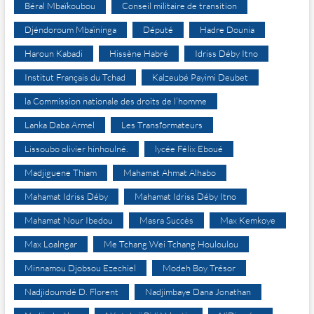
Béral Mbaïkoubou
Conseil militaire de transition
Djéndoroum Mbaïninga
Député
Hadre Dounia
Haroun Kabadi
Hissène Habré
Idriss Déby Itno
Institut Français du Tchad
Kalzeubé Payimi Deubet
la Commission nationale des droits de l’homme
Lanka Daba Armel
Les Transformateurs
Lissoubo olivier hinhoulné.
lycée Félix Eboué
Madjiguene Thiam
Mahamat Ahmat Alhabo
Mahamat Idriss Déby
Mahamat Idriss Déby Itno
Mahamat Nour Ibedou
Masra Succès
Max Kemkoye
Max Loalngar
Me Tchang Wei Tchang Houloulou
Minnamou Djobsou Ezechiel
Modeh Boy Trésor
Nadjidoumdé D. Florent
Nadjimbaye Dana Jonathan