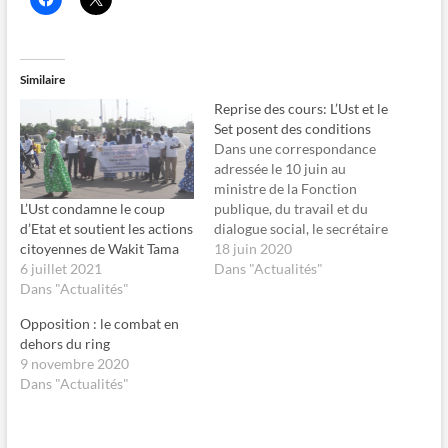
l
l
i
i
q
q
u
u
e
e
z
r
Similaire
p
p
o
o
Reprise des cours: L’Ust et le
u
u
r
r
Set posent des conditions
p
p
Dans une correspondance
a
a
r
r
adressée le 10 juin au
t
t
ministre de la Fonction
a
a
g
g
L’Ust condamne le coup
publique, du travail et du
e
e
d’Etat et soutient les actions
dialogue social, le secrétaire
r
r
s
s
citoyennes de Wakit Tama
général de l’Union des
18 juin 2020
u
u
6 juillet 2021
r
r
syndicats du Tchad (Ust),
Dans "Actualités"
F
X
Dans "Actualités"
Gounoung Vaïma Gan-Faré
a
(
c
o
rappelle que depuis la
e
u
Opposition : le combat en
suspension de la grève
b
v
dehors du ring
o
r
déclenchée le 7 janvier
o
e
9 novembre 2020
2020, il règne un climat
k
d
Dans "Actualités"
(
a
très…
o
n
u
s
v
u
r
n