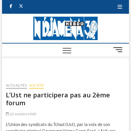
Skip
facebook
twitter
to
content
NDJAM
BI-HEBDO
HEBD
M
e
n
u
B
u
ACTUALITÉS
SOCIÉTÉ
t
L’Ust ne participera pas au 2ème
t
forum
o
n
22 octobre 2020
L’Union des syndicats du Tchad (Ust), par la voix de son
secrétaire général Gounoung Vaima Gang-Faré, a fait une