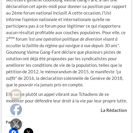
déclaration cet après-midi pour donner sa position par rapport
au 2ème forum national inclusif. A cette occasion, l’Ust
informe l’opinion nationale et internationale qu’elle ne
participera pas à ce forum pour légitimer ce qui n’apportera
aucun résultat profitable aux couches populaires. Pour elle, ce
ème
2
forum
“est une opération politique de diversion visant à
occulter la faillite du régime qui navigue à vue depuis 30
ans”
.
Gounoung Vaima Gang-Faré déclare que plusieurs pistes de
solution ont déjà été proposées par les syndicalistes pour
améliorer les conditions de vie de la population, telles que la
pétition de 2012, le mémorandum de 2015, le manifeste
“ça
suffit”
de 2016, la déclaration solennelle de Genève de 2018,
que le pouvoir n’a jamais pris en compte.
Elle lance plutôt un appel vibrant aux Tchadiens de se
mobiliser pour défendre leur droit à la vie par leur propre lutte.
La Rédaction
Partager :
C
C