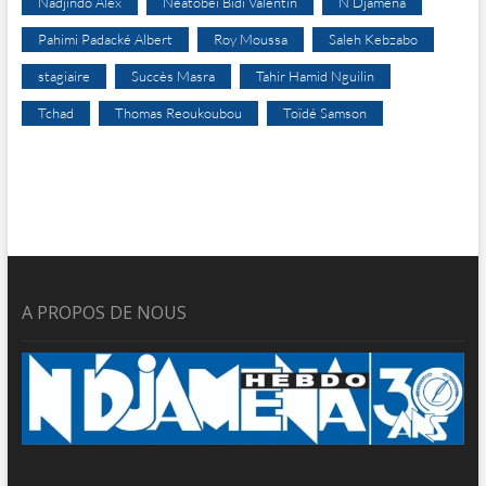
Nadjindo Alex
Néatobeï Bidi Valentin
N’Djaména
Pahimi Padacké Albert
Roy Moussa
Saleh Kebzabo
stagiaire
Succès Masra
Tahir Hamid Nguilin
Tchad
Thomas Reoukoubou
Toïdé Samson
A PROPOS DE NOUS