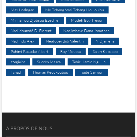
Max Loalngar
Me Tchang Wei Tchang Houloulou
Minnamou Djobsou Ezechiel
Modeh Boy Trésor
Nadjidoumdé D. Florent
Nadjimbaye Dana Jonathan
Nadjindo Alex
Néatobeï Bidi Valentin
N’Djaména
Pahimi Padacké Albert
Roy Moussa
Saleh Kebzabo
stagiaire
Succès Masra
Tahir Hamid Nguilin
Tchad
Thomas Reoukoubou
Toïdé Samson
A PROPOS DE NOUS