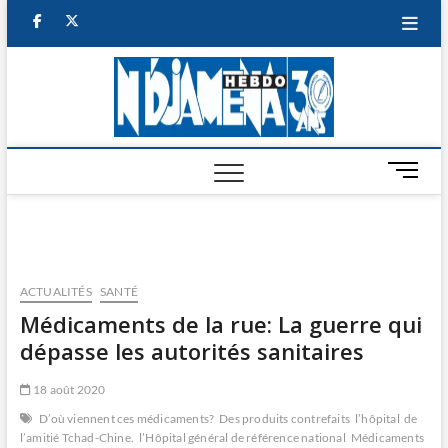
Skip
facebook
twitter
to
content
NDJAM
BI-HEBDO
HEBD
M
e
n
u
B
u
ACTUALITÉS
SANTÉ
t
Médicaments de la rue: La guerre qui
t
dépasse les autorités sanitaires
o
n
18 août 2020
D’où viennent ces médicaments?
Des produits contrefaits
l’hôpital de
l’amitié Tchad-Chine.
l’Hôpital général de référence national
Médicaments