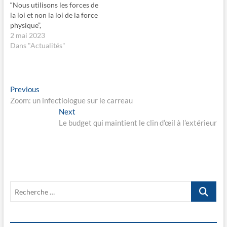
r
n
“Nous utilisons les forces de
e
e
la loi et non la loi de la force
d
n
a
o
physique”,
n
u
s
v
2 mai 2023
u
e
Dans "Actualités"
n
l
e
l
n
e
o
f
u
e
v
n
Navigation
e
ê
Previous
Previous
l
t
post:
Zoom: un infectiologue sur le carreau
l
r
de
e
e
Next
Next
f
)
l’article
e
post:
Le budget qui maintient le clin d’œil à l’extérieur
n
ê
t
r
e
)
Recherche
…