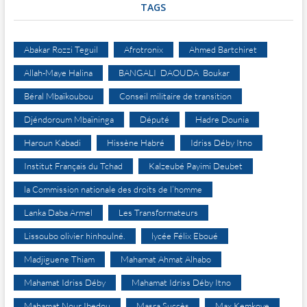
TAGS
Abakar Rozzi Teguil
Afrotronix
Ahmed Bartchiret
Allah-Maye Halina
BANGALI DAOUDA Boukar
Béral Mbaïkoubou
Conseil militaire de transition
Djéndoroum Mbaïninga
Député
Hadre Dounia
Haroun Kabadi
Hissène Habré
Idriss Déby Itno
Institut Français du Tchad
Kalzeubé Payimi Deubet
la Commission nationale des droits de l’homme
Lanka Daba Armel
Les Transformateurs
Lissoubo olivier hinhoulné.
lycée Félix Eboué
Madjiguene Thiam
Mahamat Ahmat Alhabo
Mahamat Idriss Déby
Mahamat Idriss Déby Itno
Mahamat Nour Ibedou
Masra Succès
Max Kemkoye