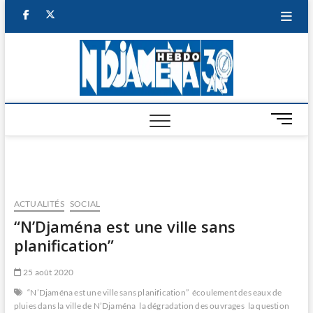
Skip
facebook
twitter
to
content
NDJAM
BI-HEBDO
HEBD
M
e
n
u
B
u
ACTUALITÉS
SOCIAL
t
“N’Djaména est une ville sans
t
planification”
o
n
25 août 2020
“N’Djaména est une ville sans planification”
écoulement des eaux de
pluies dans la ville de N’Djaména
la dégradation des ouvrages
la question