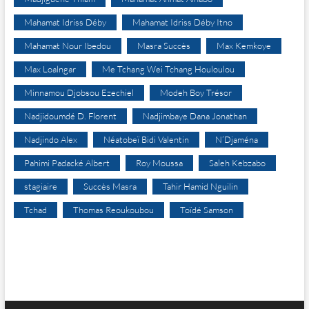
Mahamat Idriss Déby
Mahamat Idriss Déby Itno
Mahamat Nour Ibedou
Masra Succès
Max Kemkoye
Max Loalngar
Me Tchang Wei Tchang Houloulou
Minnamou Djobsou Ezechiel
Modeh Boy Trésor
Nadjidoumdé D. Florent
Nadjimbaye Dana Jonathan
Nadjindo Alex
Néatobeï Bidi Valentin
N’Djaména
Pahimi Padacké Albert
Roy Moussa
Saleh Kebzabo
stagiaire
Succès Masra
Tahir Hamid Nguilin
Tchad
Thomas Reoukoubou
Toïdé Samson