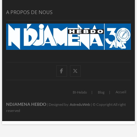
A PROPOS DE NOUS
facebook
twitter
Accueil
BI-Hebdo
Blog
NDJAMENA HEBDO
| Designed by:
AstreduWeb
| © Copyright All right
reserved