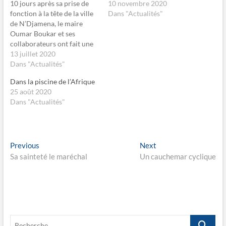
10 jours après sa prise de
10 novembre 2020
a
a
r
r
fonction à la tête de la ville
Dans "Actualités"
t
t
de N’Djamena, le maire
a
a
g
g
Oumar Boukar et ses
e
e
collaborateurs ont fait une
r
r
s
s
descente dans les 3e,8e ,7e
13 juillet 2020
u
u
et 10e arrondissement le
Dans "Actualités"
r
r
F
X
week-end dernier pour de
a
(
Dans la piscine de l’Afrique
c
o
constater les tas d’ordure
e
u
25 août 2020
qui jonchent les canaux et
b
v
Dans "Actualités"
o
r
les bassins de…
o
e
k
d
(
a
o
n
u
s
Navigation
v
u
Previous
Next
Previous
Next
r
n
e
post:
e
post:
Sa sainteté le maréchal
Un cauchemar cyclique
de
d
n
a
o
l’article
n
u
s
v
u
e
n
l
e
l
n
e
o
f
Recherche
u
e