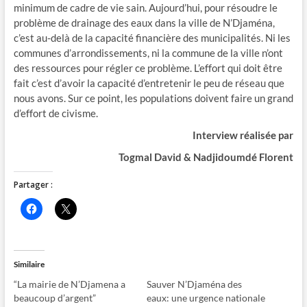
minimum de cadre de vie sain. Aujourd’hui, pour résoudre le
problème de drainage des eaux dans la ville de N’Djaména,
c’est au-delà de la capacité financière des municipalités. Ni les
communes d’arrondissements, ni la commune de la ville n’ont
des ressources pour régler ce problème. L’effort qui doit être
fait c’est d’avoir la capacité d’entretenir le peu de réseau que
nous avons. Sur ce point, les populations doivent faire un grand
d’effort de civisme.
Interview réalisée par
Togmal David &
Nadjidoumdé Florent
Partager :
C
C
l
l
i
i
q
q
u
u
e
e
z
r
Similaire
p
p
o
o
“La mairie de N’Djamena a
Sauver N’Djaména des
u
u
r
r
beaucoup d’argent”
eaux: une urgence nationale
p
p