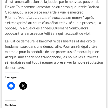
d’instrumentalisation de la justice par le nouveau pouvoir de
Dakar.​ Tout comme l’arrestation ​du chroniqueur télé ​Badara
Gadiaga, ​qui a été placé en garde à vue ​le mercredi
9 juillet
“pour discours contraire aux bonnes mœurs”
, après
s’être exprimé au cours d’un débat télévisé sur le procès qui a
opposé, il y a quelques années, Ousmane Sonko, alors
opposant, à la masseuse Adji Sarr qui l’accusait de viol.
La justice demeure le baromètre des libertés et des droits
fondamentaux dans une démocratie. Pour un Sénégal cité en
exemple pour la conduite de son processus démocratique en
Afrique subsaharienne francophone, les nouvelles autorités
sénégalaises ont tout à gagner à préserver la noble réputation
de leur pays.
Partager :
C
C
l
l
i
i
q
q
u
u
e
e
z
r
Similaire
p
p