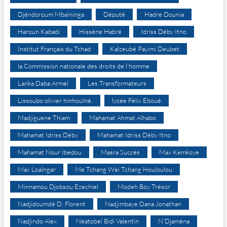
Djéndoroum Mbaïninga
Député
Hadre Dounia
Haroun Kabadi
Hissène Habré
Idriss Déby Itno
Institut Français du Tchad
Kalzeubé Payimi Deubet
la Commission nationale des droits de l’homme
Lanka Daba Armel
Les Transformateurs
Lissoubo olivier hinhoulné.
lycée Félix Eboué
Madjiguene Thiam
Mahamat Ahmat Alhabo
Mahamat Idriss Déby
Mahamat Idriss Déby Itno
Mahamat Nour Ibedou
Masra Succès
Max Kemkoye
Max Loalngar
Me Tchang Wei Tchang Houloulou
Minnamou Djobsou Ezechiel
Modeh Boy Trésor
Nadjidoumdé D. Florent
Nadjimbaye Dana Jonathan
Nadjindo Alex
Néatobeï Bidi Valentin
N’Djaména