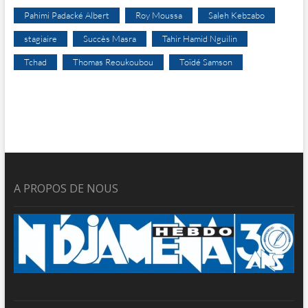
Pahimi Padacké Albert
Roy Moussa
Saleh Kebzabo
stagiaire
Succès Masra
Tahir Hamid Nguilin
Tchad
Thomas Reoukoubou
Toïdé Samson
A PROPOS DE NOUS