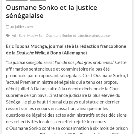
Ousmane Sonko et la justice
sénégalaise
30 juillet 2025
Adji Sarr
Macky Sall
Ousmane Sonko et la justice sénégalaise
Éric Topona Mocnga, journaliste à la rédaction francophone
de la
Deutsche Welle
, à Bonn (Allemagne)
“La justice sénégalaise est l’un de nos plus gros problèmes.”
Cette
affirmation sentencieuse et comminatoire n’a pas été
prononcée par ​un opposant sénégalais. C’est Ousmane Sonko, l​
’actuel Premier ​ministre ​sénégalais qui ​a tenu ces propos,
début juillet à Dakar, suite à la récente décision de la Cour
suprême d​e son pays. ​L’instance judiciaire la plus élevée​ du
Sénégal, le plus haut tribunal du pays ​q​ui statue en dernier
ressort sur les recours en cassation, ainsi que sur les
questions de légalité des actes administratifs et des décisions
des collectivités locales, ​a​ en effet rejeté ​le recours ​
d’Ousmane Sonko contre sa condamnation à six mois de prison