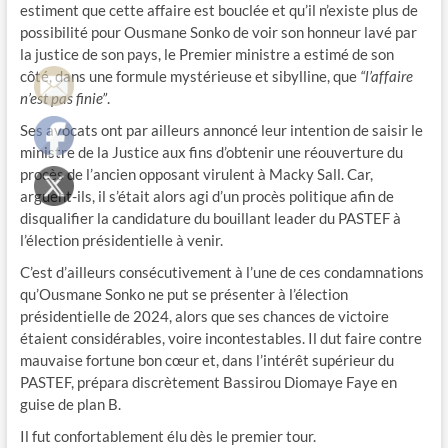
estiment que cette affaire est bouclée et qu’il n’existe plus de
possibilité pour Ousmane Sonko de voir son honneur lavé par
la justice de son pays, le Premier ​ministre a estimé de son
côté, dans une formule mystérieuse et sibylline, que
“l’affaire
n’est pas finie”
.
Ses avocats ont par ailleurs annoncé leur intention de saisir le ​
ministre de la Justice aux fins d’obtenir une réouverture du
procès de l’ancien opposant virulent à Macky Sall. Car,
arguent-ils, il s’était alors agi d’un procès politique afin de
disqualifier la candidature du bouillant leader du PASTEF à
l’élection présidentielle​ à venir.
C’est d’ailleurs consécutivement à l’une de ces condamnations
qu’Ousmane Sonko ne put se présenter à l’élection
présidentielle​ de 2024, alors que ses chances de victoire
étaient considérables, voire incontestables. Il dut faire contre
mauvaise fortune bon cœur et, dans l’intérêt supérieur du
PASTEF, prépara discrètement Bassirou Diomaye Faye en
guise de plan B.
Il fut confortablement élu dès le premier tour.