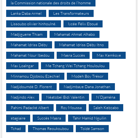
la Commission nationale des droits de l’homme
Lanka Daba Armel
Les Transformateurs
Lissoubo olivier hinhoulné.
lycée Félix Eboué
Madjiguene Thiam
Mahamat Ahmat Alhabo
Mahamat Idriss Déby
Mahamat Idriss Déby Itno
Mahamat Nour Ibedou
Masra Succès
Max Kemkoye
Max Loalngar
Me Tchang Wei Tchang Houloulou
Minnamou Djobsou Ezechiel
Modeh Boy Trésor
Nadjidoumdé D. Florent
Nadjimbaye Dana Jonathan
Nadjindo Alex
Néatobeï Bidi Valentin
N’Djaména
Pahimi Padacké Albert
Roy Moussa
Saleh Kebzabo
stagiaire
Succès Masra
Tahir Hamid Nguilin
Tchad
Thomas Reoukoubou
Toïdé Samson