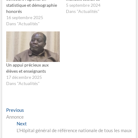
s
s
statistique et démographie
5 septembre 2024
u
u
honorés
Dans "Actualités"
r
r
F
X
16 septembre 2025
a
(
c
o
Dans "Actualités"
e
u
b
v
o
r
o
e
k
d
(
a
o
n
u
s
v
u
r
n
Un appui précieux aux
e
e
élèves et enseignants
d
n
a
o
17 décembre 2025
n
u
s
v
Dans "Actualités"
u
e
n
l
e
l
n
e
o
f
u
e
Navigation
Previous
Previous
v
n
e
ê
post:
Annonce
de
l
t
Next
l
r
Next
e
e
l’article
post:
L’Hôpital général de référence nationale de tous les maux
f
)
e