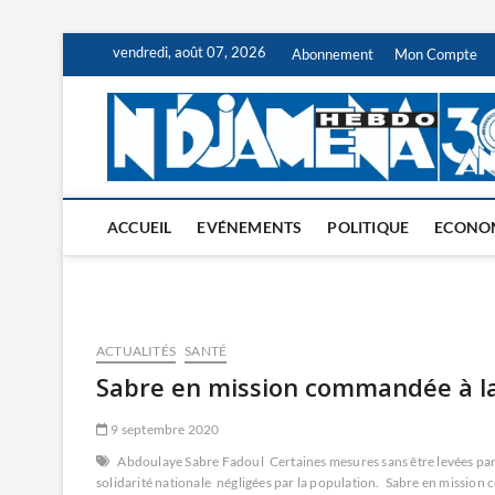
Skip
vendredi, août 07, 2026
Abonnement
Mon Compte
to
content
ACCUEIL
EVÉNEMENTS
POLITIQUE
ECONO
ACTUALITÉS
SANTÉ
Sabre en mission commandée à la
9 septembre 2020
Abdoulaye Sabre Fadoul
Certaines mesures sans être levées p
solidarité nationale
négligées par la population.
Sabre en mission 