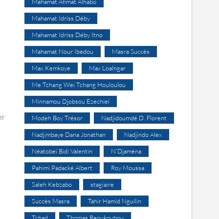
Mahamat Ahmat Alhabo
Mahamat Idriss Déby
Mahamat Idriss Déby Itno
Mahamat Nour Ibedou
Masra Succès
Max Kemkoye
Max Loalngar
Me Tchang Wei Tchang Houloulou
Minnamou Djobsou Ezechiel
er
Modeh Boy Trésor
Nadjidoumdé D. Florent
Nadjimbaye Dana Jonathan
Nadjindo Alex
Néatobeï Bidi Valentin
N’Djaména
Pahimi Padacké Albert
Roy Moussa
Saleh Kebzabo
stagiaire
Succès Masra
Tahir Hamid Nguilin
Tchad
Thomas Reoukoubou