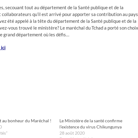
 secouant tout au département de la Santé publique et de la
t collaborateurs qu’il est arrivé pour apporter sa contribution au pays
vez été appelé à la tête du département de la Santé publique et de la
 avez-vous trouvé le ministère? Le maréchal du Tchad a porté son choi
e grand département où les défis…
ici
t au bonheur du Maréchal !
Le Ministère de la santé confirme
0
l’existence du virus Chikungunya
tés"
28 août 2020