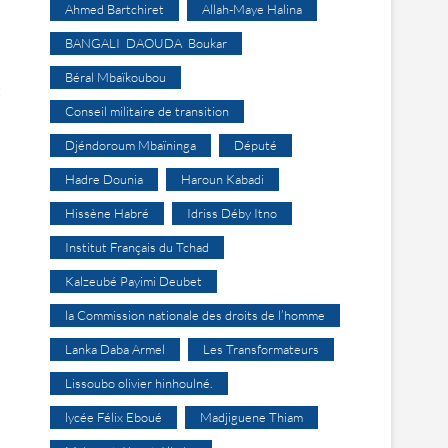
Ahmed Bartchiret
Allah-Maye Halina
BANGALI DAOUDA Boukar
Béral Mbaïkoubou
x
Conseil militaire de transition
Djéndoroum Mbaïninga
Député
Hadre Dounia
Haroun Kabadi
Hissène Habré
Idriss Déby Itno
Institut Français du Tchad
Kalzeubé Payimi Deubet
la Commission nationale des droits de l’homme
Lanka Daba Armel
Les Transformateurs
Lissoubo olivier hinhoulné.
lycée Félix Eboué
Madjiguene Thiam