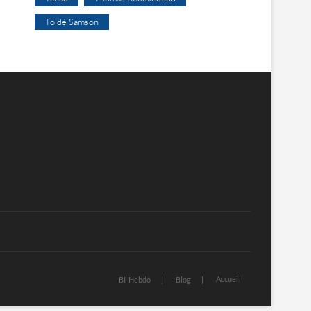
Toïdé Samson
Accueil
BI-Hebdo
Blog