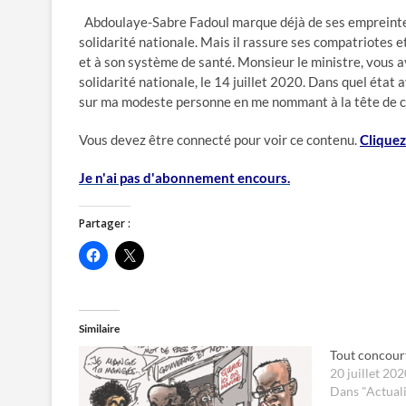
Abdoulaye-Sabre Fadoul marque déjà de ses empreintes,
solidarité nationale. Mais il rassure ses compatriotes e
et à son système de santé. Monsieur le ministre, vous a
solidarité nationale, le 14 juillet 2020. Dans quel état
sur ma modeste personne en me nommant à la tête de c
Vous devez être connecté pour voir ce contenu.
Cliquez 
Je n'ai pas d'abonnement encours.
Partager :
C
C
l
l
i
i
q
q
u
u
e
e
z
r
Similaire
p
p
o
o
Tout concour
u
u
r
r
20 juillet 202
p
p
Dans "Actuali
a
a