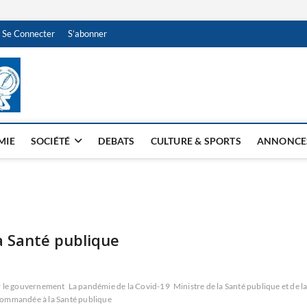
Se Connecter
S’abonner
NDJAMENA HEBDO
BI-HEBDO
MIE
SOCIÉTÉ
DEBATS
CULTURE & SPORTS
ANNONCE
 Santé publique
ar le gouvernement
La pandémie de la Covid-19
Ministre de la Santé publique et de l
commandée à la Santé publique