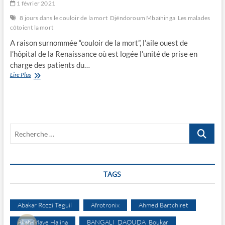
1 février 2021
8 jours dans le couloir de la mort
Djéndoroum Mbaïninga
Les malades
côtoient la mort
A raison surnommée “couloir de la mort”, l’aile ouest de
l’hôpital de la Renaissance où est logée l’unité de prise en
charge des patients du…
8
Lire Plus
jours
dans
le
couloir
de
Recherche
la
mort
…
TAGS
Abakar Rozzi Teguil
Afrotronix
Ahmed Bartchiret
Allah-Maye Halina
BANGALI DAOUDA Boukar