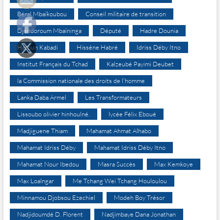
Béral Mbaïkoubou
Conseil militaire de transition
Djéndoroum Mbaïninga
Député
Hadre Dounia
Haroun Kabadi
Hissène Habré
Idriss Déby Itno
Institut Français du Tchad
Kalzeubé Payimi Deubet
la Commission nationale des droits de l’homme
Lanka Daba Armel
Les Transformateurs
Lissoubo olivier hinhoulné.
lycée Félix Eboué
Madjiguene Thiam
Mahamat Ahmat Alhabo
Mahamat Idriss Déby
Mahamat Idriss Déby Itno
Mahamat Nour Ibedou
Masra Succès
Max Kemkoye
Max Loalngar
Me Tchang Wei Tchang Houloulou
Minnamou Djobsou Ezechiel
Modeh Boy Trésor
Nadjidoumdé D. Florent
Nadjimbaye Dana Jonathan