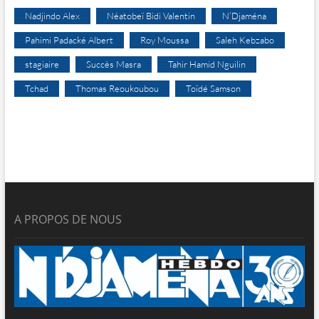
Nadjindo Alex
Néatobeï Bidi Valentin
N’Djaména
Pahimi Padacké Albert
Roy Moussa
Saleh Kebzabo
stagiaire
Succès Masra
Tahir Hamid Nguilin
Tchad
Thomas Reoukoubou
Toïdé Samson
A PROPOS DE NOUS