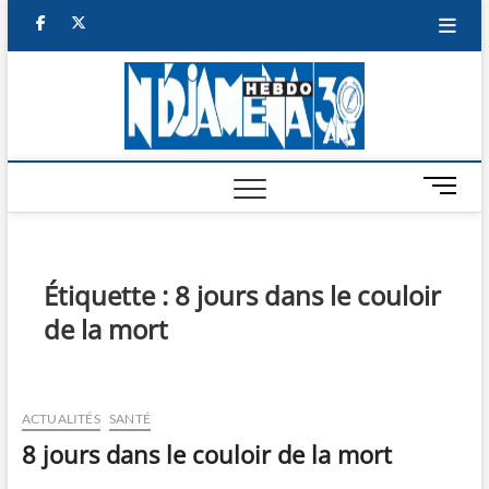
Skip
facebook
twitter
to
content
NDJAM
BI-HEBDO
HEBD
M
e
n
u
B
Étiquette :
8 jours dans le couloir
u
de la mort
t
t
o
n
ACTUALITÉS
SANTÉ
8 jours dans le couloir de la mort