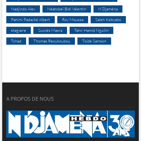
Nadjindo Alex
Néatobeï Bidi Valentin
N’Djaména
Pahimi Padacké Albert
Roy Moussa
Saleh Kebzabo
stagiaire
Succès Masra
Tahir Hamid Nguilin
Tchad
Thomas Reoukoubou
Toïdé Samson
A PROPOS DE NOUS