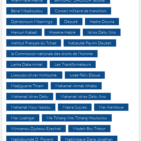
Allah-Maye Halina
BANGALI DAOUDA Boukar
Béral Mbaïkoubou
Conseil militaire de transition
Djéndoroum Mbaïninga
Député
Hadre Dounia
Haroun Kabadi
Hissène Habré
Idriss Déby Itno
Institut Français du Tchad
Kalzeubé Payimi Deubet
la Commission nationale des droits de l’homme
Lanka Daba Armel
Les Transformateurs
Lissoubo olivier hinhoulné.
lycée Félix Eboué
Madjiguene Thiam
Mahamat Ahmat Alhabo
Mahamat Idriss Déby
Mahamat Idriss Déby Itno
Mahamat Nour Ibedou
Masra Succès
Max Kemkoye
Max Loalngar
Me Tchang Wei Tchang Houloulou
Minnamou Djobsou Ezechiel
Modeh Boy Trésor
Nadjidoumdé D. Florent
Nadjimbaye Dana Jonathan