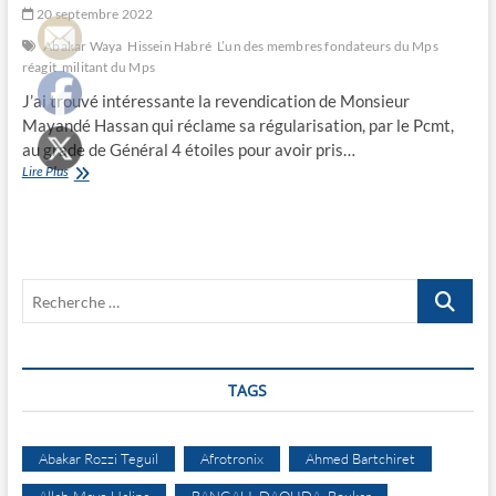
20 septembre 2022
Abakar Waya
Hissein Habré
L’un des membres fondateurs du Mps
réagit
militant du Mps
J’ai trouvé intéressante la revendication de Monsieur
Mayandé Hassan qui réclame sa régularisation, par le Pcmt,
au grade de Général 4 étoiles pour avoir pris…
L’un
Lire Plus
des
membres
fondateurs
du
Mps
Recherche
réagit
…
TAGS
Abakar Rozzi Teguil
Afrotronix
Ahmed Bartchiret