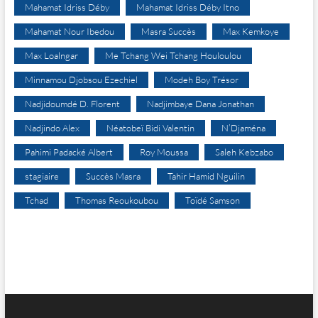
Mahamat Idriss Déby
Mahamat Idriss Déby Itno
Mahamat Nour Ibedou
Masra Succès
Max Kemkoye
Max Loalngar
Me Tchang Wei Tchang Houloulou
Minnamou Djobsou Ezechiel
Modeh Boy Trésor
Nadjidoumdé D. Florent
Nadjimbaye Dana Jonathan
Nadjindo Alex
Néatobeï Bidi Valentin
N’Djaména
Pahimi Padacké Albert
Roy Moussa
Saleh Kebzabo
stagiaire
Succès Masra
Tahir Hamid Nguilin
Tchad
Thomas Reoukoubou
Toïdé Samson