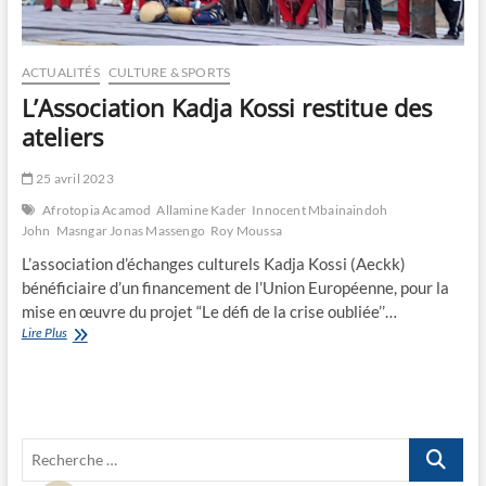
ACTUALITÉS
CULTURE & SPORTS
L’Association Kadja Kossi restitue des
ateliers
25 avril 2023
Afrotopia Acamod
Allamine Kader
Innocent Mbainaindoh
John
Masngar Jonas Massengo
Roy Moussa
L’association d’échanges culturels Kadja Kossi (Aeckk)
bénéficiaire d’un financement de l’Union Européenne, pour la
mise en œuvre du projet “Le défi de la crise oubliée’’…
L’Association
Lire Plus
Kadja
Kossi
restitue
des
ateliers
Recherche
…