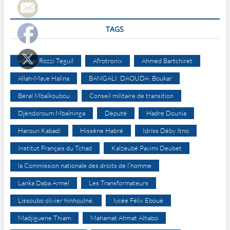
TAGS
Abakar Rozzi Teguil
Afrotronix
Ahmed Bartchiret
Allah-Maye Halina
BANGALI DAOUDA Boukar
Béral Mbaïkoubou
Conseil militaire de transition
Djéndoroum Mbaïninga
Député
Hadre Dounia
Haroun Kabadi
Hissène Habré
Idriss Déby Itno
Institut Français du Tchad
Kalzeubé Payimi Deubet
la Commission nationale des droits de l’homme
Lanka Daba Armel
Les Transformateurs
Lissoubo olivier hinhoulné.
lycée Félix Eboué
Madjiguene Thiam
Mahamat Ahmat Alhabo