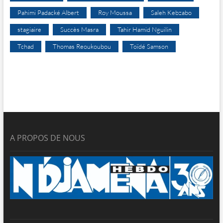
Pahimi Padacké Albert
Roy Moussa
Saleh Kebzabo
stagiaire
Succès Masra
Tahir Hamid Nguilin
Tchad
Thomas Reoukoubou
Toïdé Samson
A PROPOS DE NOUS