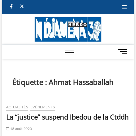
Skip
facebook
twitter
to
content
NDJAM
BI-HEBDO
HEBD
M
e
n
u
B
Étiquette :
Ahmat Hassaballah
u
t
t
o
ACTUALITÉS
EVÉNEMENTS
n
La “justice’’ suspend Ibedou de la Ctddh
18 août 2020