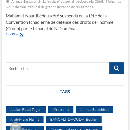
Ahmat Hassaballah
La “justice’’ suspend Ibedou de la Ctddh
Mahamat
Nour Ibedou
tribunal de grande instance de N’Djaména
Mahamat Nour Ibédou a été suspendu de la tête de la
Convention tchadienne de défense des droits de l’homme
(Ctddh) par le tribunal de N’Djaména,…
La
Lire Plus
“justice’’
suspend
Ibedou
de
la
Recherche
Ctddh
…
TAGS
Abakar Rozzi Teguil
Afrotronix
Ahmed Bartchiret
Allah-Maye Halina
BANGALI DAOUDA Boukar
Béral Mbaïkoubou
Conseil militaire de transition