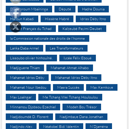
Djéndoroum Mbaïninga
Député
Hadre Dounia
Haroun Kabadi
Hissène Habré
Idriss Déby Itno
Institut Français du Tchad
Kalzeubé Payimi Deubet
la Commission nationale des droits de l’homme
Lanka Daba Armel
Les Transformateurs
Lissoubo olivier hinhoulné.
lycée Félix Eboué
Madjiguene Thiam
Mahamat Ahmat Alhabo
Mahamat Idriss Déby
Mahamat Idriss Déby Itno
Mahamat Nour Ibedou
Masra Succès
Max Kemkoye
Max Loalngar
Me Tchang Wei Tchang Houloulou
Minnamou Djobsou Ezechiel
Modeh Boy Trésor
Nadjidoumdé D. Florent
Nadjimbaye Dana Jonathan
Nadjindo Alex
Néatobeï Bidi Valentin
N’Djaména