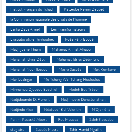
Institut Français du Tchad
Kalzeubé Payimi Deubet
la Commission nationale des droits de l’homme
Lanka Daba Armel
Les Transformateurs
Lissoubo olivier hinhoulné.
lycée Félix Eboué
Madjiguene Thiam
Mahamat Ahmat Alhabo
Mahamat Idriss Déby
Mahamat Idriss Déby Itno
Mahamat Nour Ibedou
Masra Succès
Max Kemkoye
Max Loalngar
Me Tchang Wei Tchang Houloulou
Minnamou Djobsou Ezechiel
Modeh Boy Trésor
Nadjidoumdé D. Florent
Nadjimbaye Dana Jonathan
Nadjindo Alex
Néatobeï Bidi Valentin
N’Djaména
Pahimi Padacké Albert
Roy Moussa
Saleh Kebzabo
stagiaire
Succès Masra
Tahir Hamid Nguilin