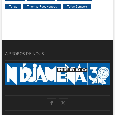
Tchad
Thomas Reoukoubou
Toïdé Samson
A PROPOS DE NOUS
facebook
twitter