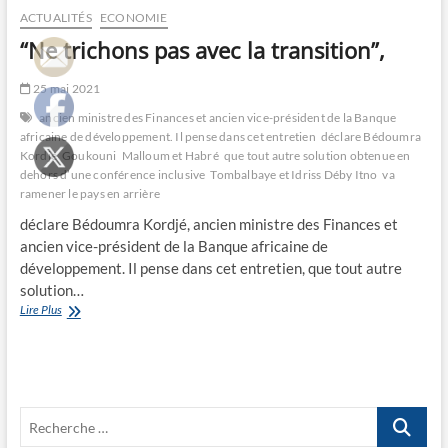
ACTUALITÉS
ECONOMIE
“Ne trichons pas avec la transition”,
25 mai 2021
ancien ministre des Finances et ancien vice-président de la Banque
africaine de développement. Il pense dans cet entretien
déclare Bédoumra
Kordjé
Goukouni
Malloum et Habré
que tout autre solution obtenue en
dehors d’une conférence inclusive
Tombalbaye et Idriss Déby Itno
va
ramener le pays en arrière
déclare Bédoumra Kordjé, ancien ministre des Finances et
ancien vice-président de la Banque africaine de
développement. Il pense dans cet entretien, que tout autre
solution…
“Ne
Lire Plus
trichons
pas
avec
la
transition”,
Recherche
…