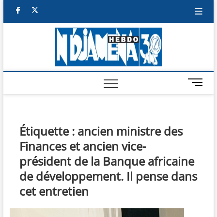
Skip
facebook
twitter
to
content
NDJAM
BI-HEBDO
HEBD
M
e
n
u
B
Étiquette :
ancien ministre des
u
Finances et ancien vice-
t
t
président de la Banque africaine
o
de développement. Il pense dans
n
cet entretien