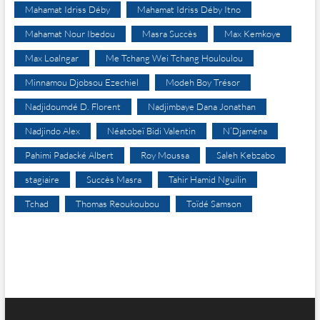
Mahamat Idriss Déby
Mahamat Idriss Déby Itno
Mahamat Nour Ibedou
Masra Succès
Max Kemkoye
Max Loalngar
Me Tchang Wei Tchang Houloulou
Minnamou Djobsou Ezechiel
Modeh Boy Trésor
Nadjidoumdé D. Florent
Nadjimbaye Dana Jonathan
Nadjindo Alex
Néatobeï Bidi Valentin
N’Djaména
Pahimi Padacké Albert
Roy Moussa
Saleh Kebzabo
stagiaire
Succès Masra
Tahir Hamid Nguilin
Tchad
Thomas Reoukoubou
Toïdé Samson