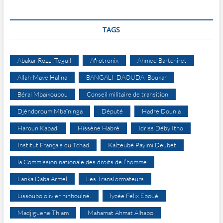
TAGS
Abakar Rozzi Teguil
Afrotronix
Ahmed Bartchiret
Allah-Maye Halina
BANGALI DAOUDA Boukar
Béral Mbaïkoubou
Conseil militaire de transition
Djéndoroum Mbaïninga
Député
Hadre Dounia
Haroun Kabadi
Hissène Habré
Idriss Déby Itno
Institut Français du Tchad
Kalzeubé Payimi Deubet
la Commission nationale des droits de l’homme
Lanka Daba Armel
Les Transformateurs
Lissoubo olivier hinhoulné.
lycée Félix Eboué
Madjiguene Thiam
Mahamat Ahmat Alhabo