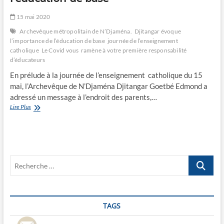
15 mai 2020
Archevêque métropolitain de N’Djaména.
Djitangar évoque
l’importance de l’éducation de base
journée de l’enseignement
catholique
Le Covid vous ramène à votre première responsabilité
d’éducateurs
En prélude à la journée de l’enseignement catholique du 15
mai, l’Archevêque de N’Djaména Djitangar Goetbé Edmond a
adressé un message à l’endroit des parents,…
Djitangar
Lire Plus
évoque
l’importance
de
l’éducation
de
Recherche
base
…
TAGS