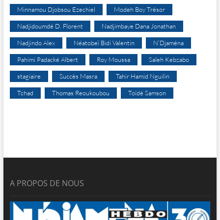
Minnamou Djobsou Ezechiel
Modeh Boy Trésor
Nadjidoumdé D. Florent
Nadjimbaye Dana Jonathan
Nadjindo Alex
Néatobeï Bidi Valentin
N’Djaména
Pahimi Padacké Albert
Roy Moussa
Saleh Kebzabo
stagiaire
Succès Masra
Tahir Hamid Nguilin
Tchad
Thomas Reoukoubou
Toïdé Samson
A PROPOS DE NOUS