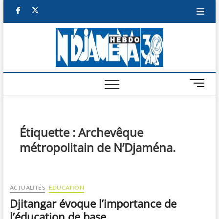
Skip
facebook
twitter
to
content
NDJAM
BI-HEBDO
HEBD
M
e
n
u
B
Étiquette :
Archevêque
u
métropolitain de N’Djaména.
t
t
o
n
ACTUALITÉS
EDUCATION
Djitangar évoque l’importance de
l’éducation de base