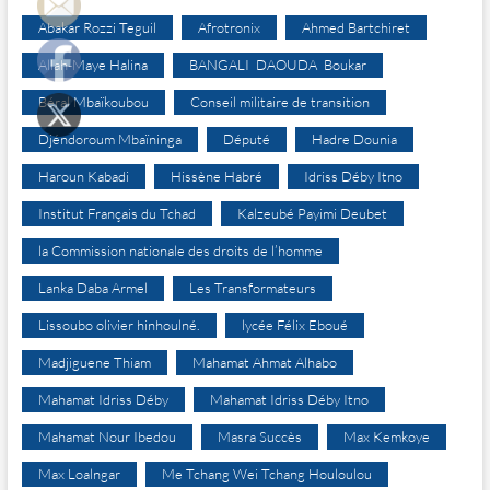
Abakar Rozzi Teguil
Afrotronix
Ahmed Bartchiret
Allah-Maye Halina
BANGALI DAOUDA Boukar
Béral Mbaïkoubou
Conseil militaire de transition
Djéndoroum Mbaïninga
Député
Hadre Dounia
Haroun Kabadi
Hissène Habré
Idriss Déby Itno
Institut Français du Tchad
Kalzeubé Payimi Deubet
la Commission nationale des droits de l’homme
Lanka Daba Armel
Les Transformateurs
Lissoubo olivier hinhoulné.
lycée Félix Eboué
Madjiguene Thiam
Mahamat Ahmat Alhabo
Mahamat Idriss Déby
Mahamat Idriss Déby Itno
Mahamat Nour Ibedou
Masra Succès
Max Kemkoye
Max Loalngar
Me Tchang Wei Tchang Houloulou